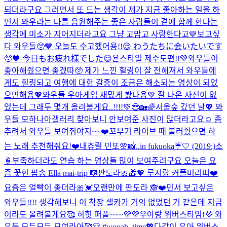
되더라구요 그러면서 또 드는 생각이 제가 지금 좋아하는 일을 하
면서 와우라는 나를 응원해주는 좋은 사람들이 곁에 함께 한다는
생각에 미소가 지어지더라고요 그냥 고맙고 사랑한다고💙
보고싶
다 와우들🥺💙 오늘도 수고했어용!!😌 わうたちに会いたいです
🥺💙 今日もお疲れ様でした😌
욘스타일 제주도편!!💚와우들이
좋아해줬으면 좋겠따🥺 제가 느낀 힐링이 잘 전해져서 와우들에
게도 힐링되고 여행에 대한 갈증이 조금은 해소되는 영상이 되었
으면해용💖
와우들 우아게임 재밌게 봤나용💚 잘 나온 사진이 없
었는데 그래두 몇개 올려볼게요..!!!!💚😎
🏡🌈서울숲 갔던 날💖 와
우들 모하나아
갤러리 찾아보니 안보여준 사진이 많더라고요☺️ 좀
추려서 와우들 보여줘야지~~❤️
꼬부기 라이브 때 불러줬으면 하
는 노래 추천해줘요!❤️
내츄럴 민또🌸
📸..in fukuoka☔️🤍 (2019:)
소
🍦
부족하더라도 연습 하는 영상들 많이 보여주려구요 오늘은 요
즘 꽃힌 팝송 Ella mai-trip 🎼
판도라🎀🎁💖 루시랑 커플머리띠❤️
요즘은 얼빡이 좋더라🎀💓
오랜만에 판도라 🙈❤️
민서 보고싶은
와우들!!!! 생각해보니 이 착장 셀카가 거의 없었던 거 같은데 지금
이라도 올려볼게요🥰 히힛 퍼플~~~💜💜
우아랑 위버스타임!💜 와
우들 모두모두 모여라아🥰🤗 #wooah_time💖
다같이 우아 위버스