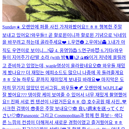
Sunday☀️ 오랜만에 퍼플 사진 가져와봤어요!! ㅎㅎ 행복한 주말
보내고 있어요?
와우들!! 곧 할로윈이니까 할로윈 기념으로 닉네임
을 바꾸려고 하는데 골라주세요❤️ 1.우연🎃 2.우여닝👻 3.내가 아
직도 우연이로 보이니...?🙀 4. 웅영잉🦁 5.연구바😈 6.기타(와우
들이 지어주기)
단발 소라 (with 밤🐈‍⬛)
🤳🍙📸
이거 저녁에 올릴려
고 준비하고 있었는데, waple영상이 올라왔네요오🙈 와우들 재밌
게 봤나요?? 더 재밌는 에피소드도 많으니 나중에 꼭 들려줄게요
ㅎㅎ 오늘 하루도 끝까지 재미있게 보내길 바래요❤️ 마지막은 도
저히 믿기지 않았던 민서그림...
와우들🍁🍂 오랜만에 WAPLE🧇
잘 봤어요??? 댕이랑 케미 보여줄 수 있어서 너무 재밌게 촬영했어
요!! 진짜 서로 찐 텐션이 나왔거든요ㅎㅎ 😍 호수공원 때 사진..💙
시크한 겁쟁이 😎
좋은 주말 보내요🤍🙈 良い週末を送ってくだ
さい🤍🙈
Panasonic 그리고 Cosmopolitan과 함께 한 화보✨ 색다
른 느낌의 컨셉이 더해져서 새로운 경험이였고 즐거웠어요 ㅎㅎ