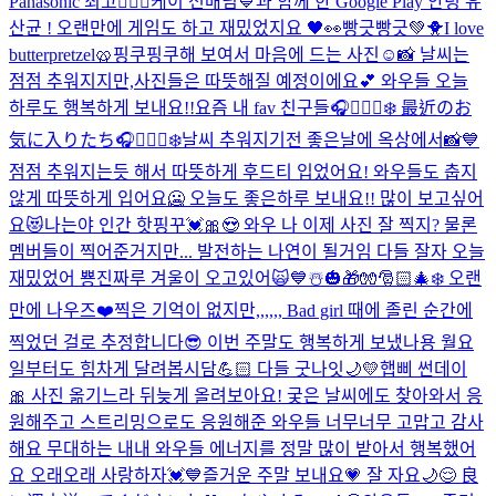
Panasonic 최고👍🏻💓
케이 선배님💙과 함께 한 Google Play 안녕 유
산균 ! 오랜만에 게임도 하고 재밌었지요 🖤👀
빵긋빵긋💚🐥
I love
butterpretzel🥨
핑쿠핑쿠해 보여서 마음에 드는 사진☺️📸 날씨는
점점 추워지지만,사진들은 따뜻해질 예정이에요💕 와우들 오늘
하루도 행복하게 보내요!!
요즘 내 fav 친구들🎧🧘🏻‍♀️❄️ 最近のお
気に入りたち🎧🧘🏻‍♀️❄️
날씨 추워지기전 좋은날에 옥상에서📸💙
점점 추워지는듯 해서 따뜻하게 후드티 입었어요! 와우들도 춥지
않게 따뜻하게 입어요🥶 오늘도 좋은하루 보내요!! 많이 보고싶어
요😻
나는야 인간 핫핑꾸💓🎀😍 와우 나 이제 사진 잘 찍지? 물론
멤버들이 찍어준거지만... 발전하는 나연이 될거임 다들 잘자 오늘
재밌었어 뿅
진짜루 겨울이 오고있어🙀💙☃️🎃🎁🧤🎅🏻🎄❄️ 오랜
만에 나우즈❤️
찍은 기억이 없지만,,,,,, Bad girl 때에 졸린 순간에
찍었던 걸로 추정합니다😎 이번 주말도 행복하게 보냈나용 월요
일부터도 힘차게 달려봅시담💪🏻 다들 굿나잇🌙💛
햅삐 썬데이
🎀 사진 옮기느라 뒤늦게 올려보아요! 궂은 날씨에도 찾아와서 응
원해주고 스트리밍으로도 응원해준 와우들 너무너무 고맙고 감사
해요 무대하는 내내 와우들 에너지를 정말 많이 받아서 행복했어
요 오래오래 사랑하자💓💙
즐거운 주말 보내요💗 잘 자요🌙😌 良