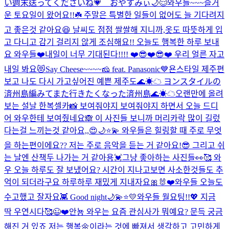
い週末送ってくださいね💗 おやすみぃ🌙😌
와우들~~~즐거
운 토요일이 왔어요!!☘️ 주말은 특별한 일들이 없어도 늘 기다려지
고 좋은것 같아요😆 날씨도 점점 쌀쌀해 지니까,옷도 따뜻하게 입
고 다니고 감기 걸리지 않게 조심해요!! 오늘도 행복한 하루 보내
요 와우들❤️
내일이 너무 기대된다!!!! ❤️😎❤️😎❤️ 우리 얼른 자고
내일 봐요😻
Say Cheese~~~~🧀 feat. Panasonic💙
욘스타일 제주편
보고 나도 다시 가고싶어진 예쁜 제주도🌊☀︎☁︎ ヨンスタイルの
済州島編みてまた行きたくなった済州島🌊☀︎☁︎
오랜만에 올려
보는 설날 한복셀카📸 보여줘야지 보여줘야지 하면서 오늘 드디
어 와우한테 보여줬네요🙈 이 사진들 보니까 머리카락 많이 길렀
다는걸 느끼는것 같아요,,😍
🌙⭐️💫 와우들은 힐링할 때 주로 무엇
을 하는편이에요?? 저는 주로 음악을 듣는 거 같아요!😎 그리고 쉬
는 날엔 산책두 나가는 거 같아용💓
그냥 좋아하는 사진들👀🥰 와
우 오늘 하루도 잘 보냈어요? 시간이 지나고보면 사소한것들도 추
억이 되더라구요 하루하루 재밌게 지내자요🎀🐰❤️
와우들 오늘도
수고했고 잘자요👾 Good night🌙💫⭐️💛
와우들 월요팅!!💖 지금
딱 우연시다🥰
😉❤️
안뇽 와우는 요즘 관심사가 뭐예요? 문득 궁금
해진 거 있죠 저는 행복🌼이라는 것에 빠져서 생각하고 고민하게