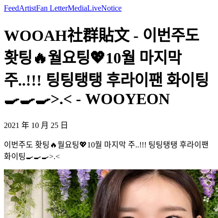
Feed
Artist
Fan Letter
Media
Live
Notice
WOOAH社群貼文 - 이번주도
홧팅🔥월요팅💖10월 마지막
주..!!! 팅팅탱탱 후라이팬 화이팅
🍳🍳🍳>.< - WOOYEON
2021 年 10 月 25 日
이번주도 홧팅🔥월요팅💖10월 마지막 주..!!! 팅팅탱탱 후라이팬
화이팅🍳🍳🍳>.<