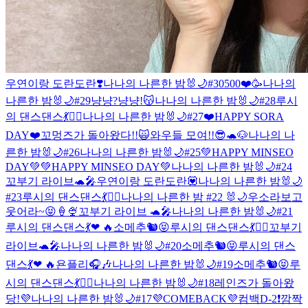
우연이랑 도란도란❣️
나나의 나른한 밤🐰🌙#30
500❤️🥳
나나의
나른한 밤🐰🌙#29
냥냥?냥냥!😽
나나의 나른한 밤🐰🌙#28
루시
의 댄스댄스💃❤️‍🔥
나나의 나른한 밤🐰🌙#27
❤️HAPPY SORA
DAY❤️
꼬멍즈가 돌아왔다!!🙀와우들 모여!!😎🐢🐶
나나의 나
른한 밤🐰🌙#26
나나의 나른한 밤🐰🌙#25
💚HAPPY MINSEO
DAY💚
💚HAPPY MINSEO DAY💚
나나의 나른한 밤🐰🌙#24
꼬부기 라이브🐢🎤
우연이랑 도란도란💟
나나의 나른한 밤🐰🌙
#23
루시의 댄스댄스💃❤️‍🔥
나나의 나른한 밤 #22 🐰🌙
우소라보고
웃어라~😝🍦🍨
꼬부기 라이브 🐢🎤
나나의 나른한 밤🐰🌙#21
루시의 댄스댄스💃❤ 🔥
소메추🐿😝
루시의 댄스댄스💃❤️‍🔥
꼬부기
라이브🐢🎤
나나의 나른한 밤🐰🌙#20
소메추🐿😝
루시의 댄스
댄스💃❤ 🔥
욘플리🎧🎶
나나의 나른한 밤🐰🌙#19
소메추🐿😝
루
시의 댄스댄스💃❤️‍🔥
나나의 나른한 밤🐰🌙#18
레인즈가 돌아왔
당!💜
나나의 나른한 밤🐰🌙#17
💜COMEBACK💜
컴백D-2❗️깜짝