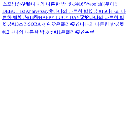
스포방송🐶🐿
나나의 나른한 밤 🐰🌙#16
💜woo!ah!(우아!)
DEBUT 1st Anniversary💜
나나의 나른한 밤🐰🌙 #15
나나의 나
른한 밤🐰🌙#14
😻HAPPY LUCY DAY🐻💖
나나의 나른한 밤
🐰🌙#13
소라SORA そら💜
욘플리🎧🎶
나나의 나른한 밤🌙🐰
#12
나나의 나른한 밤🌙🐰#11
욘플리🎧🎶🚗💨