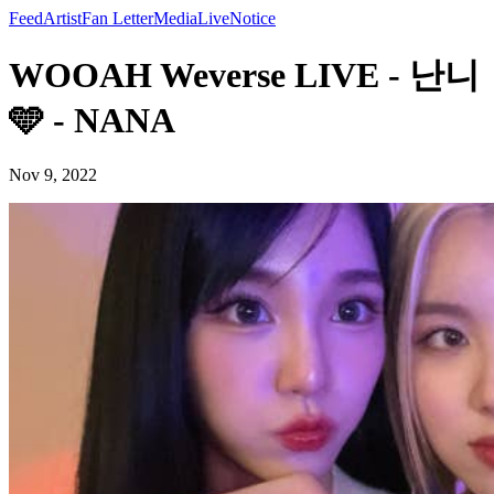
Feed
Artist
Fan Letter
Media
Live
Notice
WOOAH Weverse LIVE - 난니
🩵 - NANA
Nov 9, 2022