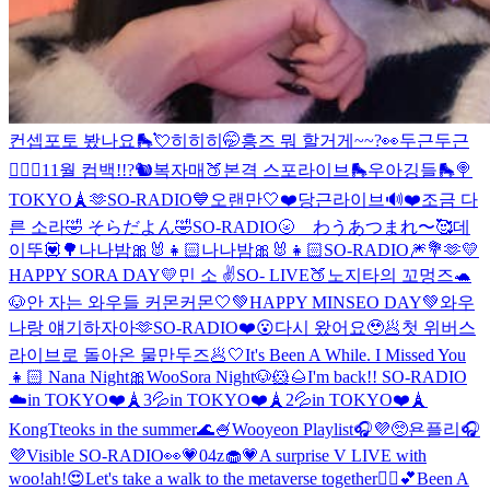
컨셉포토 봤나요🛼💘
히히히🤭
흥즈 뭐 할거게~~?👀
두근두근
❤️‍🔥
🐢11월 컴백!!?🐿
복자매🍑본격 스포라이브🛼
우아깅들🛼🍭
TOKYO🗼🫶
SO-RADIO💙
오랜만🤍
❤️당근라이브🔊❤️
조금 다
른 소라🤣 そらだよん🤣
SO-RADIO🌝 わうあつまれ〜🥰
데
이뚜💟🌳
나나밤🎀🐰👧🏻
나나밤🎀🐰👧🏻
SO-RADIO🎆💐🫶
💛
HAPPY SORA DAY💛
민 소 ✌️
SO- LIVE🍑
노지타의 꼬멍즈🐢
🐶
안 자는 와우들 커몬커몬🤍
💚HAPPY MINSEO DAY💚
와우
나랑 얘기하자아🫶
SO-RADIO❤️😮
다시 왔어요🥹🥟
첫 위버스
라이브로 돌아온 물만두즈🥟🤍
It's Been A While. I Missed You
👧🏻 Nana Night🎀
WooSora Night🐶🐹🌰
I'm back!! SO-RADIO
☁️
in TOKYO❤️🗼3💦
in TOKYO❤️🗼2💦
in TOKYO❤️🗼
KongTteoks in the summer🌊🍧
Wooyeon Playlist🎧💜
🥺
욘플리🎧
💜
Visible SO-RADIO👀💗
04z🧁💗
A surprise V LIVE with
woo!ah!😍Let's take a walk to the metaverse together🚶‍♀️💕
Been A