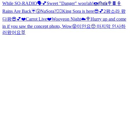
While SO-RADIO🗣💕
Sweet "Danger" woo!ah!🍩🎂🍰🍭🍫🍦
Rains Are Back☔️🤧
NaSora?❤️‍🔥
King Sora is here😎💕2
왕소라 왔
다왕😎💕
❤️Carrot Live❤️
Wooyeon Night☁️🍭
Hurry up and come
in if you saw the concept photo, Wow😝
미안요🥺 마지막 인사하
러왔어요🐰