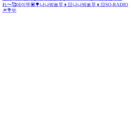
れ〜🥰
데이뚜💟🌳
나나밤🎀🐰👧🏻
나나밤🎀🐰👧🏻
SO-RADIO
🎆💐🫶