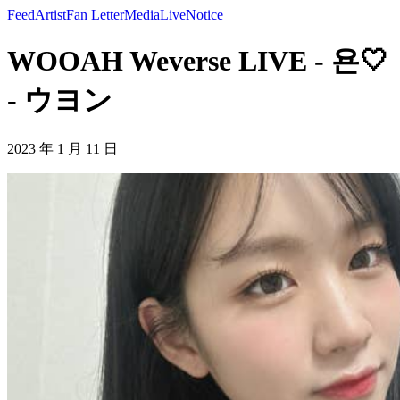
Feed
Artist
Fan Letter
Media
Live
Notice
WOOAH Weverse LIVE - 욘🤍
- ウヨン
2023 年 1 月 11 日