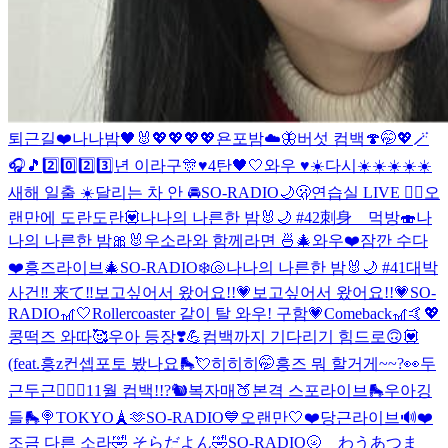
퇴근길❤️
나나밤🖤🐰
💖💖💖💖
욘포밤☁️🦋
버섯 컴백🍄
🤭💖🪄
🎧🎵
2️⃣0️⃣2️⃣3️⃣년 이라구🎊♥️
4탄🖤🤍
와우 ♥️☀️
다시☀️☀️☀️☀️☀️
새해 일출 ☀️
달리는 차 안 🚘
SO-RADIO🌙🫢
연습실 LIVE ❤️‍🔥
오
랜만에 도란도란💟
나나의 나른한 밤🐰🌙 #42
刺身 먹방🍣
나
나의 나른한 밤🎀🐰
우소라와 함께라면 🍜🎄
와우❤️
잠깐 수다
❤️
흥즈라이브🎄
SO-RADIO❄️🐚
나나의 나른한 밤🐰🌙 #41
대박
사건‼️ 来て‼️
보고싶어서 왔어요!!💗
보고싶어서 왔어요!!💗
SO-
RADIO🎢🤍
Rollercoaster 같이 탈 와우! 구함💗
Comeback🎢🤙💖
콩떡즈 와따🥰
우아 등장❣️💪
컴백까지 기다리기 힘드로🙃💟
(feat.흥z
컨셉포토 봤나요🛼💘
히히히🤭
흥즈 뭐 할거게~~?👀
두
근두근❤️‍🔥
🐢11월 컴백!!?🐿
복자매🍑본격 스포라이브🛼
우아깅
들🛼🍭
TOKYO🗼🫶
SO-RADIO💙
오랜만🤍
❤️당근라이브🔊❤️
조금 다른 소라🤣 そらだよん🤣
SO-RADIO🌝 わうあつま