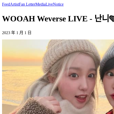
Feed
Artist
Fan Letter
Media
Live
Notice
WOOAH Weverse LIVE - 난니
2023 年 1 月 1 日