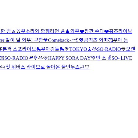
한 밤🎀🐰
우소라와 함께라면 🍜🎄
와우❤️
잠깐 수다❤️
흥즈라이브
aster 같이 탈 와우! 구함💗
Comeback🎢🤙💖
콩떡즈 와따🥰
우아 등
본격 스포라이브🛼
우아깅들🛼🍭
TOKYO🗼🫶
SO-RADIO💙
오랜
🏻
SO-RADIO🎆💐🫶
💛HAPPY SORA DAY💛
민 소 ✌️
SO- LIVE
🥟
첫 위버스 라이브로 돌아온 물만두즈🥟🤍