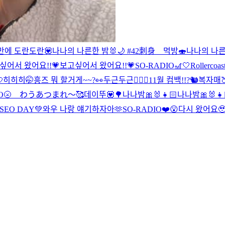
만에 도란도란💟
나나의 나른한 밤🐰🌙 #42
刺身 먹방🍣
나나의 나른
싶어서 왔어요!!💗
보고싶어서 왔어요!!💗
SO-RADIO🎢🤍
Rollerco

히히히🤭
흥즈 뭐 할거게~~?👀
두근두근❤️‍🔥
🐢11월 컴백!!?🐿
복자매
DIO🌝 わうあつまれ〜🥰
데이뚜💟🌳
나나밤🎀🐰👧🏻
나나밤🎀🐰👧
SEO DAY💚
와우 나랑 얘기하자아🫶
SO-RADIO❤️😮
다시 왔어요🥹