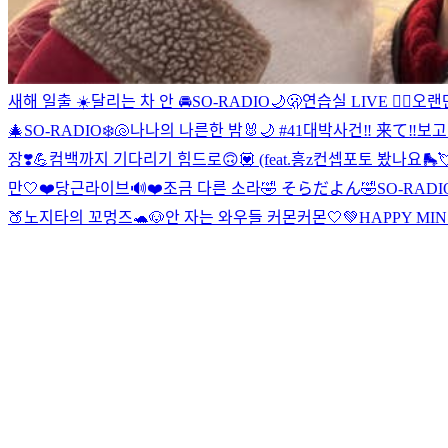
새해 일출 ☀️
달리는 차 안 🚘
SO-RADIO🌙🫢
연습실 LIVE ❤️‍🔥
오랜
🎄
SO-RADIO❄️🐚
나나의 나른한 밤🐰🌙 #41
대박사건‼️ 来て‼️
보고
장❣️💪
컴백까지 기다리기 힘드로🙃💟 (feat.흥z
컨셉포토 봤나요🛼
만🤍
❤️당근라이브🔊❤️
조금 다른 소라🤣 そらだよん🤣
SO-RA
🍑
노지타의 꼬멍즈🐢🐶
안 자는 와우들 커몬커몬🤍
💚HAPPY MIN