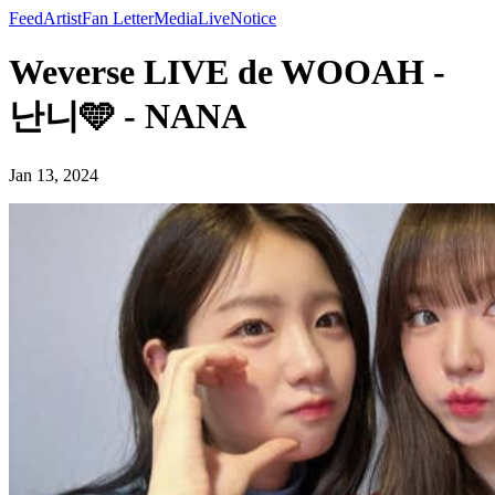
Feed
Artist
Fan Letter
Media
Live
Notice
Weverse LIVE de WOOAH -
난니🩵 - NANA
Jan 13, 2024