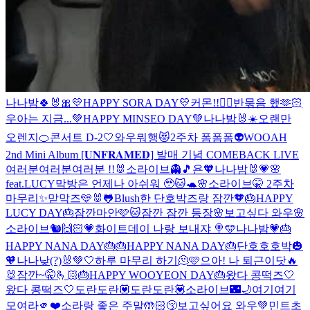
나나밤🍀🐰🎀
💛HAPPY SORA DAY💛
커몬!!❤️‍🔥
반묶음 했🫶🏻
우아는 지금...
💚HAPPY MINSEO DAY💚
나나밤🐰☀️
오랜만
오렌지🍊
콘서트 D-2🤍
와우뭐행😻
2주차 폼폼폼👽
WOOAH
2nd Mini Album [𝐔𝐍𝐅𝐑𝐀𝐌𝐄𝐃] 발매 기념 COMEBACK LIVE
여러분여러분여러분 !!🐰
소라이브👻🎵
욘🧡
나나밤🐰💗🌸
feat.LUCY
막방은 언제나 아쉬워 🥹🐱🐢🌸
소라이브🤫 2주차
마무리✨
맏막즈🩵🐰🐸
Blush한 단호박즈랑 잠깐🧡
🎂HAPPY
LUCY DAY🎂
잠깐마안🩷🐱
잠깐 잠깐 등장🌸
보고싶다 와우🌸
소라이브🐿️🙌🏻💗
화이트데이 나랑 보내쟈 🍭🩵
나나밤💗
🎂
HAPPY NANA DAY🎂
🎂HAPPY NANA DAY🎂
단호호호박🎃
🧡
나나낮(?)🐰💚🤍
하루 마무리 하기🫠🩷
으아! 나 퇴근이닷🔥
🐰
잠깐~🤫🫰🏻
🎂HAPPY WOOYEON DAY🎂
왔다 콩떡즈🤍
왔다 콩떡즈🤍
도란도란💟
도란도란💟
소라이브🌃🌙
여기여기
모여라🫵❤️
소라랑 좋은 주말🤲🏻😚
보고싶어요 와우💚
민트초