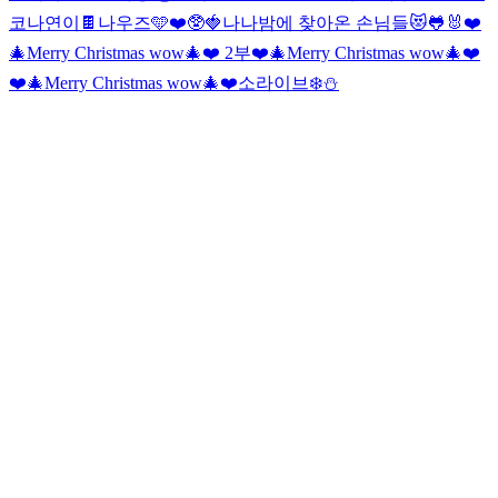
코나연이🍫
나우즈🩵❤️🥸🍓
나나밤에 찾아온 손님들😻🐸🐰
❤️
🎄Merry Christmas wow🎄❤️ 2부
❤️🎄Merry Christmas wow🎄❤️
❤️🎄Merry Christmas wow🎄❤️
소라이브❄️⛄️