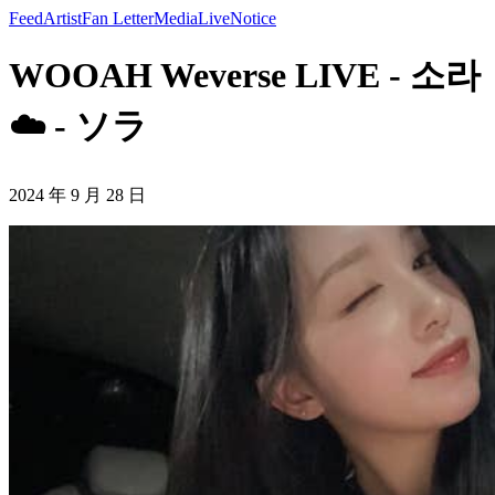
Feed
Artist
Fan Letter
Media
Live
Notice
WOOAH Weverse LIVE - 소라
☁️ - ソラ
2024 年 9 月 28 日