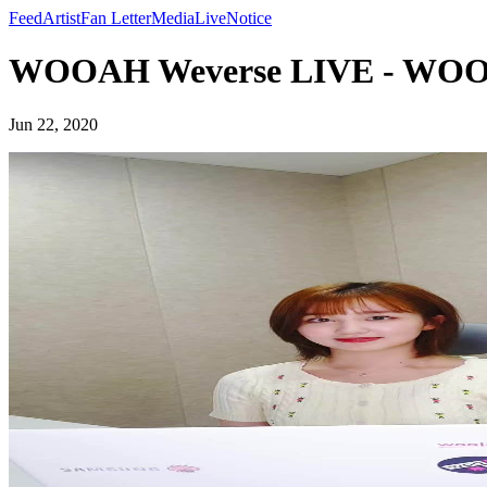
Feed
Artist
Fan Letter
Media
Live
Notice
WOOAH Weverse LIVE - WO
Jun 22, 2020