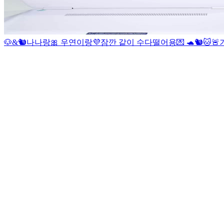
🐶&🐿
나나랑🎀 우연이랑💜
잠깐 같이 수다떨어용💌 🐢🐿🐱
🚨