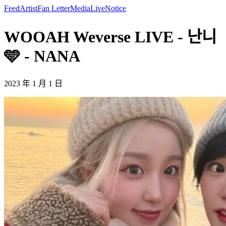
Feed
Artist
Fan Letter
Media
Live
Notice
WOOAH Weverse LIVE - 난니
🩵 - NANA
2023 年 1 月 1 日