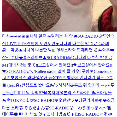
다시☀️☀️☀️☀️☀️
새해 일출 ☀️
달리는 차 안 🚘
SO-RADIO🌙🫢
연습
실 LIVE ❤️‍🔥
오랜만에 도란도란💟
나나의 나른한 밤🐰🌙 #42
刺
身 먹방🍣
나나의 나른한 밤🎀🐰
우소라와 함께라면 🍜🎄
와우❤️
잠깐 수다❤️
흥즈라이브🎄
SO-RADIO❄️🐚
나나의 나른한 밤🐰🌙
#41
대박사건‼️ 来て‼️
보고싶어서 왔어요!!💗
보고싶어서 왔어요!!
💗
SO-RADIO🎢🤍
Rollercoaster 같이 탈 와우! 구함💗
Comeback
🎢🤙💖
콩떡즈 와따🥰
우아 등장❣️💪
컴백까지 기다리기 힘드로🙃
💟 (feat.흥z
컨셉포토 봤나요🛼💘
히히히🤭
흥즈 뭐 할거게~~?👀
두
근두근❤️‍🔥
🐢11월 컴백!!?🐿
복자매🍑본격 스포라이브🛼
우아깅들
🛼🍭
TOKYO🗼🫶
SO-RADIO💙
오랜만🤍
❤️당근라이브🔊❤️
조금
다른 소라🤣 そらだよん🤣
SO-RADIO🌝 わうあつまれ〜🥰
데이뚜💟🌳
나나밤🎀🐰👧🏻
나나밤🎀🐰👧🏻
SO-RADIO🎆💐🫶