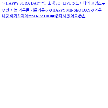
💛HAPPY SORA DAY💛
민 소 ✌️
SO- LIVE🍑
노지타의 꼬멍즈🐢
🐶
안 자는 와우들 커몬커몬🤍
💚HAPPY MINSEO DAY💚
와우
나랑 얘기하자아🫶
SO-RADIO❤️😮
다시 왔어요🥹🥟