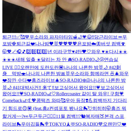
퇴근!!!✅🥰🤎
우소라와 파자마타임🍯🌙
💗😉‼️
당근라이브🥕
우
포밤🍓
퇴근길❤️
나나밤🖤🐰
💖💖💖💖
욘포밤☁️🦋
버섯 컴백🍄
🤭💖🪄🎧🎵
2️⃣0️⃣2️⃣3️⃣년 이라구🎊♥️
4탄🖤🤍
와우 ♥️☀️
다시☀️☀️
☀️☀️☀️
새해 일출 ☀️
달리는 차 안 🚘
SO-RADIO🌙🫢
연습실
LIVE ❤️‍🔥
오랜만에 도란도란💟
나나의 나른한 밤🐰🌙 #42
刺
身 먹방🍣
나나의 나른한 밤🎀🐰
우소라와 함께라면 🍜🎄
와우
❤️
잠깐 수다❤️
흥즈라이브🎄
SO-RADIO❄️🐚
나나의 나른한 밤
🐰🌙 #41
대박사건‼️ 来て‼️
보고싶어서 왔어요!!💗
보고싶어서
왔어요!!💗
SO-RADIO🎢🤍
Rollercoaster 같이 탈 와우! 구함💗
Comeback🎢🤙💖
콩떡즈 와따🥰
우아 등장❣️💪
컴백까지 기다리
기 힘드로🙃💟 (feat.흥z
컨셉포토 봤나요🛼💘
히히히🤭
흥즈 뭐
할거게~~?👀
두근두근❤️‍🔥
🐢11월 컴백!!?🐿
복자매🍑본격 스포
라이브🛼
우아깅들🛼🍭
TOKYO🗼🫶
SO-RADIO💙
오랜만🤍
❤️