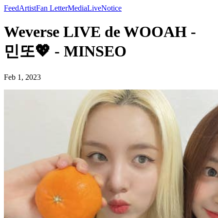
Feed
Artist
Fan Letter
Media
Live
Notice
Weverse LIVE de WOOAH -
민또💖 - MINSEO
Feb 1, 2023