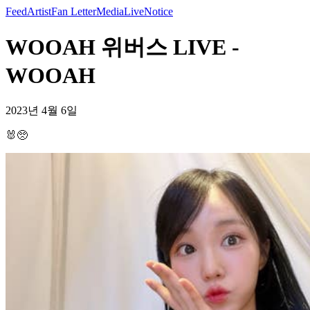
Feed
Artist
Fan Letter
Media
Live
Notice
WOOAH 위버스 LIVE -
WOOAH
2023년 4월 6일
🐰🥺