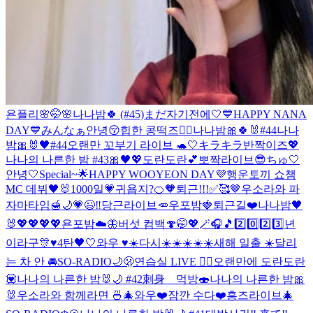
욘플리🌸
🤭🌸
나나밤🍀 (#45)
まだ자기전에🤍
💙HAPPY NANA
DAY💙
みんなぁ안녕😚
힙한 콩떡즈✌🏻
나나밤🎀🍀🐰#44
나나
밤🎀🐰🖤#44
오랜만 꼬부기 라이브 🐢🤍
キラキラ반짝이즈💖
나나의 나른한 밤 #43🎀🖤💖
도란도란💕
뽀짝라이브😎
ちゅ🤍
안녕🤍
Special~🌟
HAPPY WOOYEON DAY💜
행운토끼 쇼챔
MC 데뷔🖤🐰
1000일💗
귀욥지?🍊🧡
퇴근!!!✅🥰🤎
우소라와 파
자마타임🍯🌙
💗😉‼️
당근라이브🥕
우포밤🍓
퇴근길❤️
나나밤🖤
🐰
💖💖💖💖
욘포밤☁️🦋
버섯 컴백🍄
🤭💖🪄🎧🎵
2️⃣0️⃣2️⃣3️⃣년
이라구🎊♥️
4탄🖤🤍
와우 ♥️☀️
다시☀️☀️☀️☀️☀️
새해 일출 ☀️
달리
는 차 안 🚘
SO-RADIO🌙🫢
연습실 LIVE ❤️‍🔥
오랜만에 도란도란
💟
나나의 나른한 밤🐰🌙 #42
刺身 먹방🍣
나나의 나른한 밤🎀
🐰
우소라와 함께라면 🍜🎄
와우❤️
잠깐 수다❤️
흥즈라이브🎄