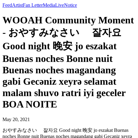
Feed
Artist
Fan Letter
Media
Live
Notice
WOOAH Community Moment
- おやすみなさい 잘자요
Good night 晚安 jo eszakat
Buenas noches Bonne nuit
Buenas noches magandang
gabi Gecəniz xeyrə selamat
malam shuvo ratri iyi geceler
BOA NOITE
May 20, 2021
おやすみなさい 잘자요 Good night 晚安 jo eszakat Buenas
noches Bonne nuit Buenas noches magandang gabi Gecəniz xeyrə