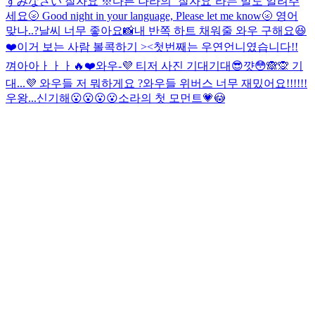
すみなさい 잘자요 ※다른 나라의 ‘잘자요’라는 말도 알려주
세요🌝 Good night in your language, Please let me know🌝 영어
맞나..?
날씨 너무 좋아요📸
내 반쪽 하트 채워줄 와우 구해요😆
❤️
이거 보는 사람 볼콕하기 ><
첫번째는 우연언니였습니다!!
껴아아ㅏㅏㅏ🔥❤️
와우-💜 티저 사진 기대기대😎
꺗😳🙈🙊 기
대...💜
와우들 저 뭐하게요 ?
와우들 위버스 너무 재밌어요!!!!!!
우왕...신기해😮😮😮😮
소라의 첫 모먼트💗😳