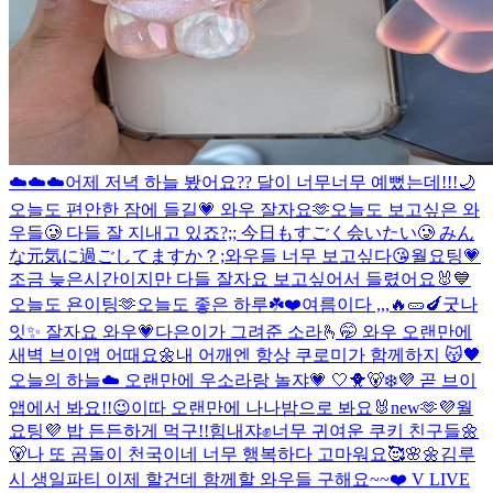
☁️☁️☁️
어제 저녁 하늘 봤어요?? 달이 너무너무 예뻤는데!!!🌙
오늘도 편안한 잠에 들길💗 와우 잘자요🫶
오늘도 보고싶은 와
우들🥲 다들 잘 지내고 있죠?;; 今日もすごく会いたい🥲 みん
な元気に過ごしてますか？;
와우들 너무 보고싶다😘
월요팅💗
조금 늦은시간이지만 다들 잘자요 보고싶어서 들렸어요🐰💙
오늘도 욘이팅🫶
오늘도 좋은 하루☘️❤️
여름이다 ,,,🔥
🥒🍆
굿나
잇✨ 잘자요 와우💗
다은이가 그려준 소라🫰🤭
와우 오랜만에
새벽 브이앱 어때요🌼
내 어깨엔 항상 쿠로미가 함께하지 😽🖤
오늘의 하늘☁️
오랜만에 우소라랑 놀쟈💗 🤍🐥🐻‍❄️💜 곧 브이
앱에서 봐요!!😉
이따 오랜만에 나나밤으로 봐요🐰
new🫶
💜월
요팅💜 밥 든든하게 먹구!!힘내쟈✊
너무 귀여운 쿠키 친구들🌼
🐻
나 또 곰돌이 천국이네 너무 행복하다 고마워요🥰
🌸🌼
김루
시 생일파티 이제 할건데 함께할 와우들 구해요~~❤️ V LIVE