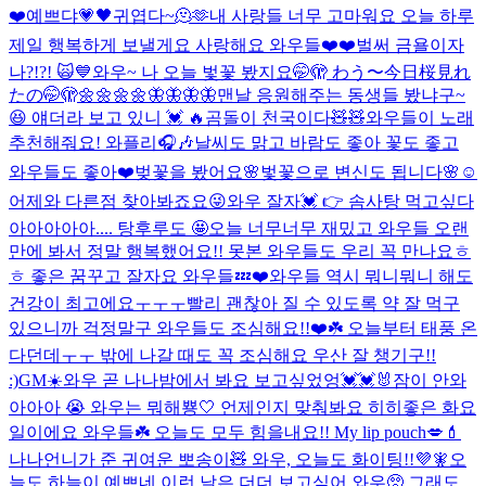
❤️
예쁘댜
💗🖤
귀엽다~🫠🫶
내 사랑들 너무 고마워요 오늘 하루
제일 행복하게 보낼게요 사랑해요 와우들❤️❤️
벌써 금욜이자
나?!?! 🙀💙
와우~ 나 오늘 벛꽃 봤지요🤭🫣 わう〜今日桜見れ
たの🤭🫣
🌼🌼🌼🌼🦋🦋🦋🦋
맨날 응원해주는 동생들 봤냐구~
😆 얘더라 보고 있니 💓 🔥
곰돌이 천국이다🧸🧸
와우들이 노래
추천해줘요! 와플리🎧🎶
날씨도 맑고 바람도 좋아 꽃도 좋고
와우들도 좋아❤️
벚꽃을 봤어요🌸
벛꽃으로 변신도 됩니다🌸☺️
어제와 다른점 찾아봐죠요😜
와우 잘자💓 👉
솜사탕 먹고싶다
아아아아아.... 탕후루도 🤩
오늘 너무너무 재밌고 와우들 오랜
만에 봐서 정말 행복했어요!! 못본 와우들도 우리 꼭 만나요ㅎ
ㅎ 좋은 꿈꾸고 잘자요 와우들💤❤️
와우들 역시 뭐니뭐니 해도
건강이 최고에요ㅜㅜㅜ빨리 괜찮아 질 수 있도록 약 잘 먹구
있으니까 걱정말구 와우들도 조심해요!!❤️☘️ 오늘부터 태풍 온
다던데ㅜㅜ 밖에 나갈 때도 꼭 조심해요 우산 잘 챙기구!!
:)
GM☀️
와우 곧 나나밤에서 봐요 보고싶었엉💓💓🐰
잠이 안와
아아아 😭 와우는 뭐해
뿅🤍 언제인지 맞춰봐요 히히
좋은 화요
일이에요 와우들☘️ 오늘도 모두 힘을내요!!
My lip pouch💋💄
나나언니가 준 귀여운 뽀송이🧸 와우, 오늘도 화이팅!!💜🧚
오
늘도 하늘이 예쁘네 이런 날은 더더 보고싶어 와우🥺 그래도