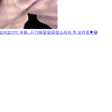
!!!!!! 우왕...신기해😮😮😮😮
소라의 첫 모먼트💗😳