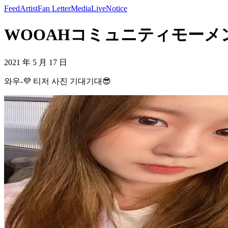
Feed
Artist
Fan Letter
Media
Live
Notice
WOOAHコミュニティモーメント 
2021 年 5 月 17 日
와우-💜 티저 사진 기대기대😎