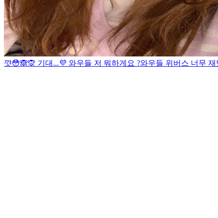
꺗😳🙈🙊 기대...💜
와우들 저 뭐하게요 ?
와우들 위버스 너무 재밌어요