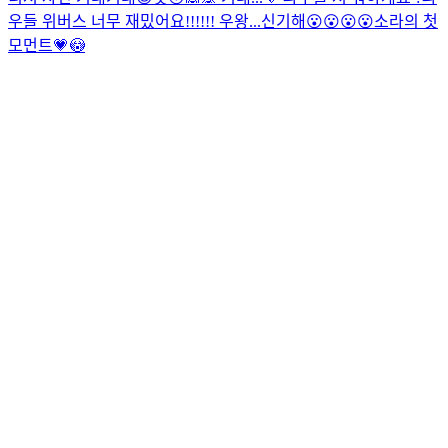
우들 위버스 너무 재밌어요!!!!!! 우왕...신기해😮😮😮😮
소라의 첫
모먼트💗😳