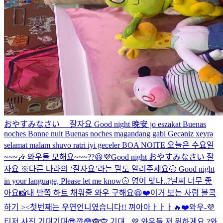
おやすみなさい 잘자요 Good night 晚安 jo eszakat Buenas
noches Bonne nuit Buenas noches magandang gabi Gecəniz xeyrə
selamat malam shuvo ratri iyi geceler BOA NOITE
오늘은 수요일
~~~🎶 와우들 모해요~~~??😆💜
Good night おやすみなさい 잘
자요 ※다른 나라의 ‘잘자요’라는 말도 알려주세요🌝 Good night
in your language, Please let me know🌝 영어 맞나..?
날씨 너무 좋
아요📸
내 반쪽 하트 채워줄 와우 구해요😆❤️
이거 보는 사람 볼콕
하기 ><
첫번째는 우연언니였습니다!! 껴아아ㅏㅏㅏ🔥❤️
와우-💜
티저 사진 기대기대😎
꺗😳🙈🙊 기대...💜
와우들 저 뭐하게요 ?
와