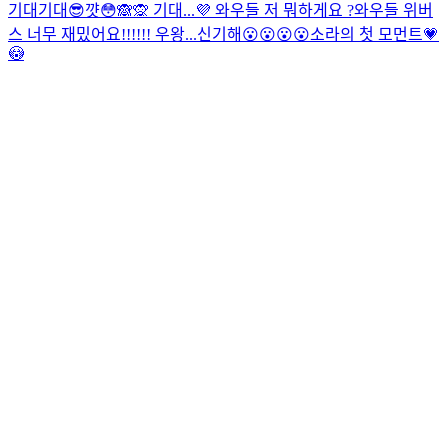
기대기대😎
꺗😳🙈🙊 기대...💜
와우들 저 뭐하게요 ?
와우들 위버
스 너무 재밌어요!!!!!! 우왕...신기해😮😮😮😮
소라의 첫 모먼트💗
😳