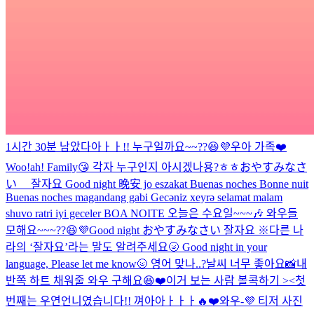
1시간 30분 남았다아ㅏㅏ!! 누구일까요~~??😆💜
우아 가족❤️
Woo!ah! Family😘 각자 누구인지 아시겠나용?ㅎㅎ
おやすみなさ
い 잘자요 Good night 晚安 jo eszakat Buenas noches Bonne nuit
Buenas noches magandang gabi Gecəniz xeyrə selamat malam
shuvo ratri iyi geceler BOA NOITE
오늘은 수요일~~~🎶 와우들
모해요~~~??😆💜
Good night おやすみなさい 잘자요 ※다른 나
라의 ‘잘자요’라는 말도 알려주세요🌝 Good night in your
language, Please let me know🌝 영어 맞나..?
날씨 너무 좋아요📸
내
반쪽 하트 채워줄 와우 구해요😆❤️
이거 보는 사람 볼콕하기 ><
첫
번째는 우연언니였습니다!! 껴아아ㅏㅏㅏ🔥❤️
와우-💜 티저 사진