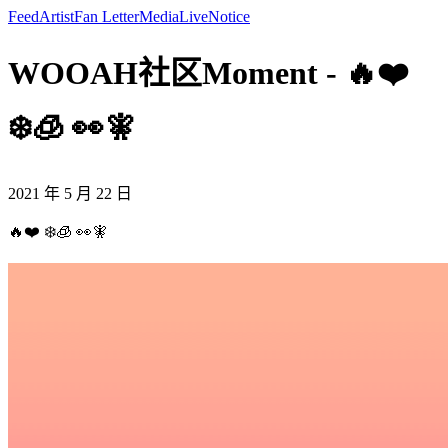
Feed
Artist
Fan Letter
Media
Live
Notice
WOOAH社区Moment - 🔥❤️
❄️🧊 👀🧚
2021 年 5 月 22 日
🔥❤️ ❄️🧊 👀🧚