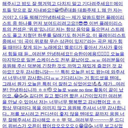
해주시고 밥도 잘 챙겨먹고 다치지 말고 기다려주세요!! 메이
트들 앞으로 잘 지내봐요!!😀🫡✌️
대화 대화주제 1. 왜 안 자는
거야? 2. 다들 뭐해??
안녕하세요~~ 제가 말씀드렸던 플레이리
스트 중 하나를 먼저 보여드리려고요!!😎😎 이번 플레이리스
트의 컨셉은 ‘위로’입니다! 저는 항상 음악을 들으면서 스트레
스도 풀고 지쳤던 하루를 달래기도 하거든요. 이 플레이리스트
중에서 ‘이 곡이 위로랑 무슨 상관이 있지?’라는 곡은 제가 힘
들 때마다 찾게 되는 노래에요! 멜로디가 좋아서 가사가 좋아
서 힘들 때 듣...
여러분 안녕하세요!! 승한이에용!❤️‍🔥❤️‍🔥 오늘을
마지막으로 일본 쇼케이스도 전부 끝났어요..ㅠㅠ 여러분들이
응원해 주신 덕분에 긴장한 것도 까먹고 재밌게 즐겼던 것 같
아요!! 모두 감사합니당~~ ^^ 특히 오늘은 비도 왔는데 와주셔
서 너무너무 감사합니다ㅠㅠ 기다리시는 거 힘드셨을 텐데..
그래서 뭔가 오늘은 특히 더 잘하고 싶었어요!💪💪 제가...
여러
분! 안녕하십니까 ㅎㅎ🫡 오늘로 waste no time 활동이 끝이 났
어요..😂🥳🥳 길다면 길고 짧다면 짧은 시간이었지만 여러분
을 만날 수 있어서 저는 너무너무 행복했고 감사했어요 ㅎㅎ
항상 무대마다 목을 아끼지 않고 응원해 주셔서 너무 감사합니
다.. 저를 보시려고 컨디션이 좋지 않을 텐데도 끝까지 응원 너
무 잘해주셔서 감사해요 ㅎㅎ 🫶 덕...
여러부우~~~~~~운 드디
어 위버스가 오픈이 됐어요오오오오☺️😁😜🥳 너무 보고싶었