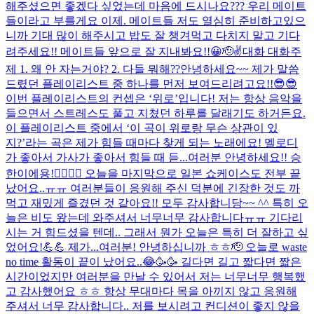
해주셨으면 좋겠다 싶었는데 마음에 드시나요??? 우리 메이트
들이라고 부를게요 이제. 메이트들 저도 열심히 준비하고있으
니까 기대 많이 해주시고 밥도 잘 챙겨먹고 다치지 말고 기다
려주세요!! 메이트들 앞으로 잘 지내봐요!!😀🫡✌️
대화 대화주
제 1. 왜 안 자는거야? 2. 다들 뭐해??
안녕하세요~~ 제가 말씀
드렸던 플레이리스트 중 하나를 먼저 보여드리려고요!!😎😎
이번 플레이리스트의 컨셉은 ‘위로’입니다! 저는 항상 음악을
들으면서 스트레스도 풀고 지쳤던 하루를 달래기도 하거든요.
이 플레이리스트 중에서 ‘이 곡이 위로랑 무슨 상관이 있
지?’라는 곡은 제가 힘들 때마다 찾게 되는 노래에요! 멜로디
가 좋아서 가사가 좋아서 힘들 때 듣...
여러분 안녕하세요!! 승
한이에용!❤️‍🔥❤️‍🔥 오늘을 마지막으로 일본 쇼케이스도 전부 끝
났어요..ㅠㅠ 여러분들이 응원해 주신 덕분에 긴장한 것도 까
먹고 재밌게 즐겼던 것 같아요!! 모두 감사합니당~~ ^^ 특히 오
늘은 비도 왔는데 와주셔서 너무너무 감사합니다ㅠㅠ 기다리
시는 거 힘드셨을 텐데.. 그래서 뭔가 오늘은 특히 더 잘하고 싶
었어요!💪💪 제가...
여러분! 안녕하십니까 ㅎㅎ🫡 오늘로 waste
no time 활동이 끝이 났어요..😂🥳🥳 길다면 길고 짧다면 짧은
시간이었지만 여러분을 만날 수 있어서 저는 너무너무 행복했
고 감사했어요 ㅎㅎ 항상 무대마다 목을 아끼지 않고 응원해
주셔서 너무 감사합니다.. 저를 보시려고 컨디션이 좋지 않을