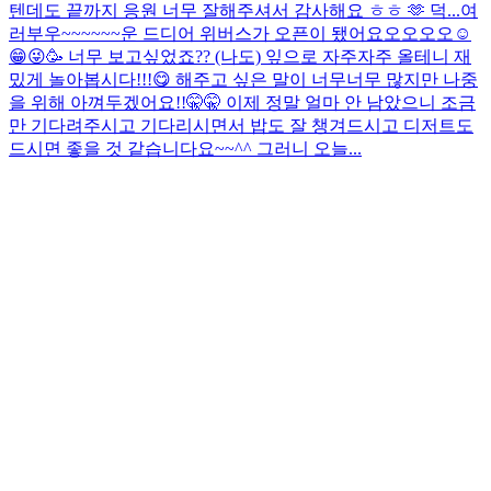
텐데도 끝까지 응원 너무 잘해주셔서 감사해요 ㅎㅎ 🫶 덕...
여
러부우~~~~~~운 드디어 위버스가 오픈이 됐어요오오오오☺️
😁😜🥳 너무 보고싶었죠?? (나도) 잎으로 자주자주 올테니 재
밌게 놀아봅시다!!!😋 해주고 싶은 말이 너무너무 많지만 나중
을 위해 아껴두겠어요!!🤫🤫 이제 정말 얼마 안 남았으니 조금
만 기다려주시고 기다리시면서 밥도 잘 챙겨드시고 디저트도
드시면 좋을 것 같습니다요~~^^ 그러니 오늘...