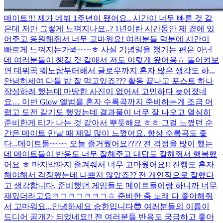
메이트!!! 제가 데뷔 1주년이 됐어요.. 시간이 너무 빠른 것 같
은데 저만 그렇게 느껴지나요..? 1년이란 시간동안 제 곁에 있
어주고 응원해줘서 너무 고마워요! 여러분들 덕분에 시간이
빠르게 느껴지는가봐~~~ㅎ 사실 기념일을 챙기는 편은 아닌
데 여러분들이 챙길 것 같애서 저도 이렇게 왔어용ㅎ 돌이켜보
면 데뷔곡 웨노탐부터해서 글로우까지 혼자 많은 생각도 하...
안녕하세여 다들 밥 잘 먹고있죠??? 활동 끝나고 포스트 하나
작성하려 했는데 마땅한 사진이 없어서 고민하다 늦어졌네
요… 이번 Glow 앨범을 혼자 수록곡까지 준비하는게 조금 어
렵고 도전 같기도 했었는데 결과물이 너무 잘 나오고 열심히
준비한게 티가 나는 것 같아서 뿌듯해요 ㅎㅎ 그걸 느꼈던 순
간은 메이트 만날 때 제일 많이 느꼈어요. 항상 수록곡도 좋
다...
메이트들~~~~ 오늘 즐거웠어요???? 전 걱정을 많이 했는
데 메이트들이 반응도 너무 잘해주고 대답도 잘해줘서 행복했
어요 ㅎ 마지막까지 즐겨줘서 너무 고마웠어요!! 진행도 혼자
해야해서 걱정했는데 나쁘지 않았죠?? 전 개인적으로 잘했다
고 생각합니다. 준비했던 게임들도 메이트들이랑 하니까 너무
재밌더라고요ㅋㄱㅋㄱㅋㅋㄱㅎ 준비한 춤 노래 다 좋아해줘
서 고마워요...
안녕하세요 승한입니다😎 여러분들의 이름이
드디어 공개가 되었네요!! 전 여러분들 반응도 궁금하고 좋아