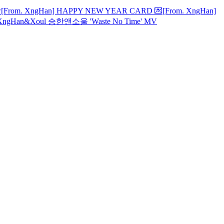
w
[From. XngHan] HAPPY NEW YEAR CARD 💌
[From. XngHan]
XngHan&Xoul 승한앤소울 'Waste No Time' MV