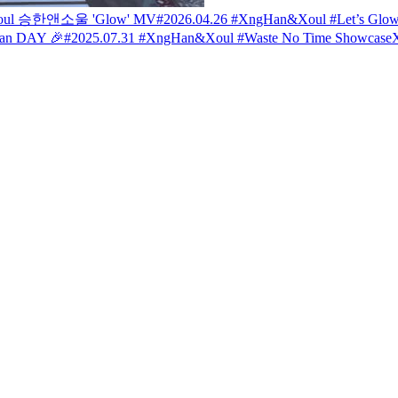
oul 승한앤소울 'Glow' MV
#2026.04.26 #XngHan&Xoul #Let’s Glo
an DAY 🎉
#2025.07.31 #XngHan&Xoul #Waste No Time Showcase