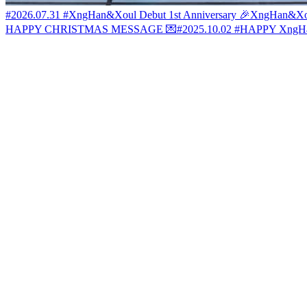
#2026.07.31 #XngHan&Xoul Debut 1st Anniversary 🎉
XngHan&X
HAPPY CHRISTMAS MESSAGE 💌
#2025.10.02 #HAPPY XngH