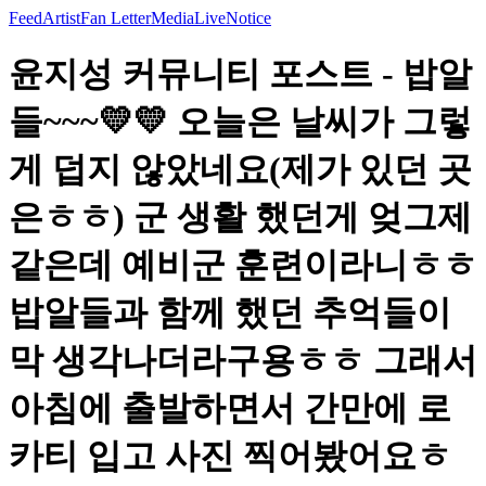
Feed
Artist
Fan Letter
Media
Live
Notice
윤지성 커뮤니티 포스트 - 밥알
들~~~💛💛 오늘은 날씨가 그렇
게 덥지 않았네요(제가 있던 곳
은ㅎㅎ) 군 생활 했던게 엊그제
같은데 예비군 훈련이라니ㅎㅎ
밥알들과 함께 했던 추억들이
막 생각나더라구용ㅎㅎ 그래서
아침에 출발하면서 간만에 로
카티 입고 사진 찍어봤어요ㅎ