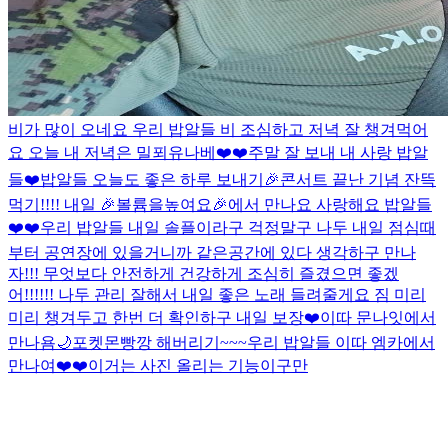
비가 많이 오네요 우리 밥알들 비 조심하고 저녁 잘 챙겨먹어
요 오늘 내 저녁은 밀푀유나베❤️❤️
주말 잘 보내 내 사랑 밥알
들❤️
밥알들 오늘도 좋은 하루 보내기🎉
콘서트 끝난 기념 잔뜩
먹기!!!! 내일 🎉볼륨을높여요🎉에서 만나요 사랑해요 밥알들
❤️❤️
우리 밥알들 내일 솔플이라구 걱정말구 나두 내일 점심때
부터 공연장에 있을거니까 같은공간에 있다 생각하구 만나
자!!! 무엇보다 안전하게 건강하게 조심히 즐겼으면 좋겠
어!!!!!! 나두 관리 잘해서 내일 좋은 노래 들려줄게요 짐 미리
미리 챙겨두고 한번 더 확인하구 내일 보장❤️
이따 문나잇에서
만나욤🌙
포켓몬빵깡 해버리기~~~
우리 밥알들 이따 엠카에서
만나여❤️❤️
이거는 사진 올리는 기능이구만