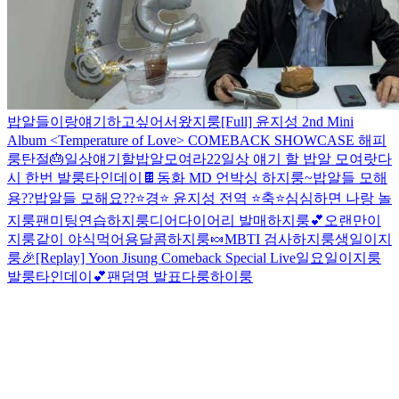
밥알들이랑얘기하고싶어서왔지룽
[Full] 윤지성 2nd Mini
Album <Temperature of Love> COMEBACK SHOWCASE
해피
룽탄절🎂
일상얘기할밥알모여라22
일상 얘기 할 밥알 모여랏
다
시 한번 발룽타인데이🍫
동화 MD 언박싱 하지룽~
밥알들 모해
용??
밥알들 모해요??
⭐경⭐ 윤지성 전역 ⭐축⭐
심심하면 나랑 놀
지룽
팬미팅연습하지룽
디어다이어리 발매하지룽💕
오랜만이
지룽
같이 야식먹어용
달콤하지룽🍬
MBTI 검사하지룽
생일이지
룽🎉
[Replay] Yoon Jisung Comeback Special Live
일요일이지룽
발룽타인데이💕
팬덤명 발표다룽
하이룽