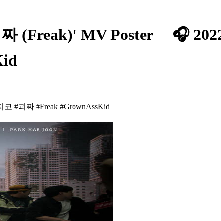
ak)' MV Poster ⠀ 🎧 2022.0
id
O #지코 #괴짜 #Freak #GrownAssKid