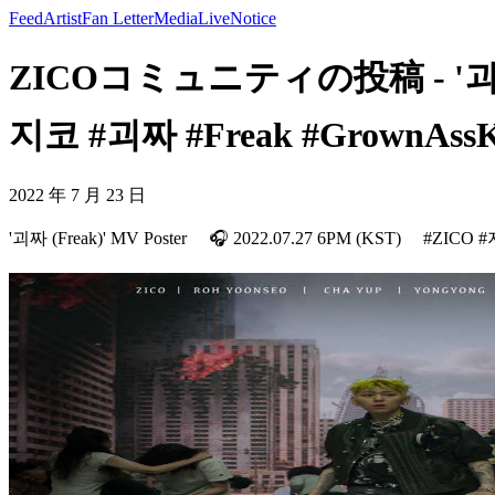
Feed
Artist
Fan Letter
Media
Live
Notice
ZICOコミュニティの投稿 - '괴짜 (Fre
지코 #괴짜 #Freak #GrownAssK
2022 年 7 月 23 日
'괴짜 (Freak)' MV Poster ⠀ 🎧 2022.07.27 6PM (KST) ⠀ #ZIC