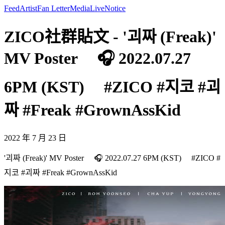
Feed
Artist
Fan Letter
Media
Live
Notice
ZICO社群貼文 - '괴짜 (Freak)'
MV Poster ⠀ 🎧 2022.07.27
6PM (KST) ⠀ #ZICO #지코 #괴
짜 #Freak #GrownAssKid
2022 年 7 月 23 日
'괴짜 (Freak)' MV Poster ⠀ 🎧 2022.07.27 6PM (KST) ⠀ #ZICO #
지코 #괴짜 #Freak #GrownAssKid