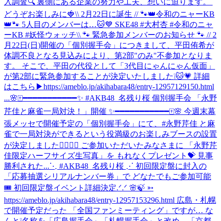
入調査🔍 ‎裏側にある企業の努力や工夫、想いに迫ります。 ‎
どうぞお楽しみに🍓
\\ 2月22日に誕生 // 🐾👑令和のニャーKB
👑🐾 5人目のメンバーは…🐱💙 SKE48 #大村杏 #令和のニャ
ーKB #妖怪ウォッチ
\\ 🐾 緊急参加メンバーのお知らせ 🐾 // 2
月22日(日)開催の「個別握手会」につきまして、平田侑希が
体調不良となる見込みにより、第2部"のみ"不参加となりま
す。 そこで、平田の代役として「3代目にゃんにゃん仮面」
が第2部に緊急参加することが決定いたしました❕🐱💗 詳細
はこちら▶https://ameblo.jp/akihabara48/entry-12957129150.html
...
🌸🀄️━━━━━━━━━━━✨ #AKB48_名残り桜 個別握手会 「永野
芹佳と麻雀一局対決！」開催 ✨━━━━━━━━━━━🀄️🌸 今週末幕
張メッセで開催予定の「個別握手会」にて、#永野芹佳 と麻
雀で一局対決ができるという役満級のお楽しみブースの設置
が決定しました✊🏻🎯💖 ご参加いただいたみなさまに 「永野芹
佳限定ハーフサイズ生写真」を もれなくプレゼント💝 見事
勝利された...
⋱ #AKB48_名残り桜 ⋰ 初回限定盤に封入の
「応募抽選シリアルナンバー券」で どなたでもご参加可能
🎟️ 初回限定盤イベント詳細決定.ᐟ.ᐟ 🌸🍃 ➳
https://ameblo.jp/akihabara48/entry-12957153296.html 広島・札幌
で開催予定だった 「全国ファンミーティング」ですが… な
んと❕名称を「広島握手会」「札幌握手会」と改め、「京都