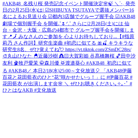
#AKB48_名残り桜 発売記念イベント開催決定🌸🍃 ＼⋱ 発売
日の2月25日(水)は❕ ☑︎SHIBUYA TSUTAYAで選抜メンバー16
名によるお見送り会 ☑︎都内3店舗でグループ握手会 ☑︎AKB48
劇場で個別握手会 を開催₊˚🌷ᐟ.˚ さらに❕2月28日(土)には 仙
台・金沢・大阪・広島の4都市で グループ握手会を開催しま
す📍🗾 みなさんのご参加を 心よりお待ちしており...
【#指原
莉乃 さん作詞】研究生楽曲 #初恋に似てる 🎀🍒 キラキラな
研究生8名、ぜひ覚えてね💘 https://vt.tiktok.com/ZSmDC28rs/
🎨丸山ひなた 🐣近藤沙樹 👸🏻大賀彩姫 🍜髙橋舞桜 🏀田中沙
友利 🩰牧戸愛茉 🥋森川優 🥁渡邉葵心 #AKB48_初恋に似て
る #AKB48
／ 本日2/18(水)25:00～文化放送🎈 「AKB48伊藤
百花と花田藍衣のひと“花”咲かせたいっ！」に #伊藤百花 #
花田藍衣 が出演します🌼🌸 ＼ ぜひお聴きください｡✧｡･ﾟ #
ひとはなAKB #文化放送