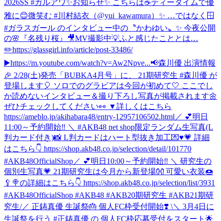
2026SS #ガルアワ
✨お知らせ✨ こちらは☕️ティータイムで優
雅に😊微笑む #川村結衣（@yui_kawamura）✨ …ではなく🪟
#ガラスガール のインタビュー中の〝かわゆい〟✨ 今夜公開
の🌸『名残り桜』🎥MV撮影中💡ふと感じたこととは…
✏️https://glassgirl.info/article/post-33486/
▶️https://m.youtube.com/watch?v=Aw2Npve...
📢森川優 出演情報
🎉 2/28(土)発売「BUBKA4月号」に、 21期研究生 #森川優 が
登場します🎈 ソロでのグラビアは今回が初めて🤍 ここでし
か読めないインタビュー＆撮り下ろし写真が掲載されます🌼
ぜひチェックしてください👀 ▼詳しくはこちら
https://ameblo.jp/akihabara48/entry-12957106502.html
／ 💕明日
11:00～予約開始‼️ ＼ #AKB48 net shop限定ランダム生写真(L
判カード付き)📸 L判カードはハート型抜き加工💌♥💗 詳細
はこちら👇 https://shop.akb48.co.jp/selection/detail/101770
#AKB48OfficialShop
／ 💕明日10:00～予約開始‼️ ＼ 研究生の
個別生写真💗 21期研究生は今月から新登場👐 可愛い衣装🍩
🥄🍭の詳細はこちら👇 https://shop.akb48.co.jp/selection/list/3931
#AKB48OfficialShop #AKB48 #AKB20期研究生 #AKB21期研
究生
/／ 正鋳真優 生誕祭🎂 個人FC枠受付開始❣️ \＼ 3月4日に
生誕祭を行う #正鋳真優 の 個人FC枠応募受付をスタート🌟