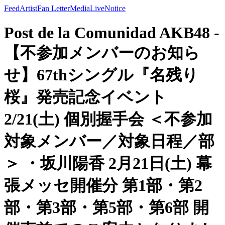
Feed
Artist
Fan Letter
Media
Live
Notice
Post de la Comunidad AKB48 -
【不参加メンバーのお知ら
せ】67thシングル『名残り
桜』発売記念イベント
2/21(土) 個別握手会 ＜不参加
対象メンバー／対象日程／部
＞ ・坂川陽香 2月21日(土) 幕
張メッセ開催分 第1部・第2
部・第3部・第5部・第6部 開