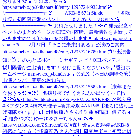
おります🐮🍦 詳細はこちら🌸🤍
https://ameblo.jp/akihabara48/entry-12957244932.html
🌸
✨━━━━━━━━━━━━✨ 🌸 AKB48 67th Single 『名残
り桜』初回限定盤イベント まとめページOPEN 🌸
✨━━━━━━━━━━━━✨ 🌸 お待たせしました！📢💕 発売記念イ
ベントのまとめページがOPEN✨ 随時、最新情報を更新して
いきますので ぜひcheckをお願いします🌸 akb48.co.jp/lp/67th-
single/ ✎... ...
2月27日 「そこに未来はある」公演のご案内
https://ameblo.jp/akihabara48/entry-12957216789.html
📺✨出演告
知✨📺 このあと15:48〜！ ミヤギテレビ「OH!バンデス 」に
坂川陽香が生出演します！ ぜひご覧ください👀✨ 🔗番組ホ
ームページ mmt-tv.co.jp/bandesu/ 📱公式X
【本日の劇場公演】
出演メンバー変更のお知らせ
https://ameblo.jp/akihabara48/entry-12957215583.html
【来年また
会おう🤜🏻🤛🏻】 名残り桜でたくさん思い出つくってね
🤳🏻🌸🍃 https://vt.tiktok.com/ZSmy3FMaX/ #AKB48_名残り桜
#ペアダンス #橋本恵理子 #新井彩永 #AKB48
【後ろに盛り上
げ部隊がいます📣】#指原莉乃 さん作詞曲 #初恋に似てる 🎀
🍒 頭身バグな ゆーゆ＆さーちゃんver👠💗
https://vt.tiktok.com/ZSmyccnUG/ #森川優 #大賀彩姫 #AKB48_
初恋に似てる
【#指原莉乃 さん作詞】研究生楽曲 #初恋に似