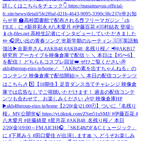
詳しくはこちらをチェック👇 https://masaimayuu.official-
fc.site/news/detail/5fe2f6af-d21b-4643-9095-3390c38c237e
🌸お知
らせ🌸 🏫高校図書館で配布される📕フリーマガジン「ch
FILE」に #新井彩永 #八木愛月 #伊藤百花 #川村結衣 登場✨
📱ch-files.net 高校生記者にインタビューしていただきました
✏️ 🎧思い出の青春ソング 🌸新学期のルーティン 🇬🇧英語勉
強法▶︎🌼新井さん #AKB48 #AKB48_名残り桜
／ 📢#AKB17
研究所 アーカイブを映像倉庫で配信 ✨ ＼ 本日は【#5〜6】
を配信！ どちらもコスプレ回👗👑 ぜひご覧ください💭
akb48group-eizo.jp/home
／ 『AKBの素を出すちゃんねる』の
コンテンツ 映像倉庫で配信開始❕⭐️ ＼ 本日の配信コンテンツ
はこちら🎶 1️⃣【18期生】足音ダンス当てチャレンジ 映像倉
庫では広告なしでご視聴いただけます！ 過去の配信コンテ
ンツも合わせて、お楽しみください 🎶🩷 映像倉庫HP
▶️akb48group-eizo.jp/home
【2/20(金)21:00🕘】ついに『名残り
桜』MV公開🌸🍃 https://vt.tiktok.com/ZSm51uSMJ/ #伊藤百花 #
八木愛月 #佐藤綺星 #星月花 #AKB48_名残り桜
／ 本日
2/20(金)19:00～FM AICHI🎧 「SKE48のF＆Cミュージック」
に #下尾みう #田口愛佳 が出演します🎀 ＼ どうぞお楽しみ