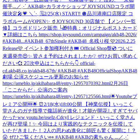
握手...
／⋰ AKB48×カラオケショップ JOYSOUNDコラボ開
催決定🎤💗 ＼⋱ 🗓️2/25(水) START‼️ 🪩品川港南口店限定 コ
ラボルームがOPEN✨ 🥤JOYSOUND 30店舗で 【メンバー監
修】コラボドリンク販売 └🎁特典：オリジナルポストカード
▼詳細はこちら https://shop.joysound.com/campaign/akb48-2026/
#AKB48...
#AKB48_67thSingle #AKB48_名残り桜 🩷2026.2.25
Release🩷 イベント参加権利付き🎟️ Official Shop盤💿 ついに
来週発売😍✨ 皆さま予約はされましたか❔ ぜひお買い求めく
ださい💞 2⃣次申込はこちらから👇 official-
cd.akb48.co.jp/akb48-67th/ #AKB48 #AKB48OfficialShop
AKB48
劇場 公演スケジュール更新のお知らせ
https://ameblo.jp/akihabara48/entry-12957070392.html
2月26日
「ここからだ」公演のご案内
https://ameblo.jp/akihabara48/entry-12957125566.html
🌟Youtubeプ
レミア公開🆕🌟 ⏰2/18(水)18:00公開 【神業伝授】いっこく
堂さんのガチ指導で腹話術が進化！才能が開花しすぎてヤバ
かったww youtu.be/oseIz-CdcyI レジェンド・いっこく堂さん
が再び登場！✨ 今回はより実践的なテクニックを伝授して
いただきました！ 2人の思わぬ進化に師匠も驚く展開に！？
😲 ぜひご覧ください👀 #AKB48 #AKBの素ちゃん ...
／⋰