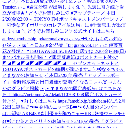
に🎈✨
／ 本日2/20(金)24:00～🌈 FMフジ「 #AKB48 のUP-
Tension」に #岩立沙穂 が出演します🌼 ＼ 先週に引き続き岩
立が登場❀˖° どうぞお楽しみに🤍 #アップティー
／ 本日
2/20(金)22:00～ TOKYO FM ポッドキャストメンバーシップ
「可憐なアイボリーのカレアイ放送局」に #千葉恵里 が出演
します🎀 ＼ どうぞお楽しみに🎈✨ 公式サイトはこちら
audee-membership.jp/karennaivory
⋆⸜ ⸜ 𓏸𓂂𓈒📢いともものお知ら
せ🍑 ⸝‍ ⸝‍⋆ 📖´-本日2/20(金)発売「blt graph.vol.114」に 伊藤百
花が登場.ᐟ 📍TSUTAYA EBISUBASHI 店では 2/20(金)~3/8(日)
までパネル展も開催.ᐟ 🔗限定版表紙はポストカード付⟡.*
◤◢◤◢◤◢◤◢◤◢◤◢◤◢ セブンネットネットと
TSUTAYA ポストカードの絵柄が違います....
⋱📢なるちゃん
とまなかのお知らせ⋰ 本日2/20(金)発売「アップトゥボー
イ」 倉野尾成美と田口愛佳が登場.ᐟ.ᐟ なるコレ⋆⸜👗⸝‍⋆まな
かのグラビア掲載⸝⋆⸝⋆ ▼まなかの限定表紙Ver.はこちらか
ら！ https://7net.omni7.jp/detail/1107681068 限定ポストカード
付き🎈⸒⸒ ▼詳しくはこちら https://ameblo.jp/akihabara48/...
\\ 2月
22日に誕生 // 🐾👑令和のニャーKB👑🐾 6人目のメンバー
は…🐱🩵 AKB48 #森川優 #令和のニャーKB #妖怪ウォッチ
⚡
ꉂꉂ📢こひ☕️とカイリ🎸のお知らせ⚡ 3/31(火)発売 「グラビア