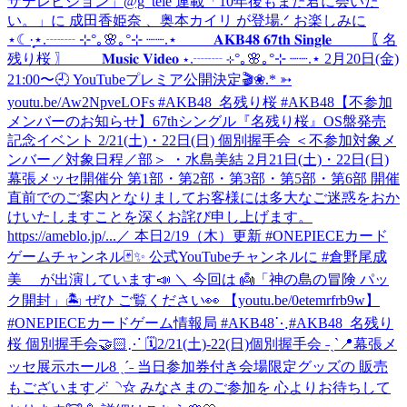
ザテレビジョン」@g_tele 連載「10年後もまた君に会いた
い。」に 成田香姫奈 、奥本カイリ が登場.ᐟ お楽しみに
⋆☾·̩͙
⋆.┈┈ ⊹°｡🌸｡°⊹ ┈┈.⋆ 𝐀𝐊𝐁𝟒𝟖 𝟔𝟕𝐭𝐡 𝐒𝐢𝐧𝐠𝐥𝐞 〖 名
残り桜 〗 𝐌𝐮𝐬𝐢𝐜 𝐕𝐢𝐝𝐞𝐨 ⋆.┈┈ ⊹°｡🌸｡°⊹ ┈┈.⋆ 2月20日(金)
21:00〜🕘 YouTubeプレミア公開決定🎬❀.* ➳
youtu.be/Aw2NpveLOFs #AKB48_名残り桜 #AKB48
【不参加
メンバーのお知らせ】67thシングル『名残り桜』OS盤発売
記念イベント 2/21(土)・22日(日) 個別握手会 ＜不参加対象メ
ンバー／対象日程／部＞ ・水島美結 2月21日(土)・22日(日)
幕張メッセ開催分 第1部・第2部・第3部・第5部・第6部 開催
直前でのご案内となりましてお客様には多大なご迷惑をおか
けいたしますことを深くお詫び申し上げます。
https://ameblo.jp/...
／ 本日2/19（木）更新 #ONEPIECEカード
ゲームチャンネル🃏✨ 公式YouTubeチャンネルに #倉野尾成
美 が出演しています📣 ＼ 今回は 👼「神の島の冒険 パッ
ク開封」🏝️ ぜひ ご覧ください👀 【youtu.be/0etemrfrb9w】
#ONEPIECEカードゲーム情報局 #AKB48
⋱#AKB48_名残り
桜 個別握手会🤝🏻⋰ 🗓️2/21(土)-22(日)個別握手会 ˗ˏˋ📍幕張メ
ッセ展示ホール8 ˎˊ˗ 当日参加券付き会場限定グッズの 販売
もございます🪄◝✩ みなさまのご参加を 心よりお待ちして