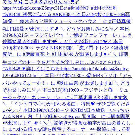
てる 🎀🍒 こさき＆さゆりん ver🐣🏀
https://vt.tiktok.com/ZSmyc3H3e/ #近藤沙樹 #田中沙友利
#AKB48_初恋に似てる #AKB48
／ 本日2/19(木)21:00～FM高
知🎧 「 鈴⽊奈々と建匠ミュージックハウス 」に #正鋳真優
#山口結愛 が出演します🎵 ＼ どうぞお楽しみに🌼✨
／ 本日
2/19(木)21:54～フジテレビ🍴 「ご馳走ファンファーレ」に #
佐藤綺星 が出演します📯 ＼ どうぞお楽しみに🐎
／ 本日
2/19(木)18:00～ ラジオNIKKEI第1「虎ノ門 トレンド経済研
究所」に #伊藤百花 と #川村結衣 が出演します♥⋆˙ ＼ 19期
生コンビのトークをどうぞお楽しみに𓂃🎀𓈒𓏸 #とらけん
#AKB48 ▼詳しくはこちら https://ameblo.jp/akihabara48/entry-
12956481612.html
／ 本日2/19(木)23:30～🎧 MBSラジオ「アッ
パレやってまーす！」に #秋山由奈 が出演します🎀 ＼ どう
ぞお楽しみに🎈
／ 本日2/19(木)19:00～フジテレビ📺 「ミュ
ージックジェネレーション」に #千葉恵里 が出演します🎤
＼ 「イントロで心つかまれる名曲」特集💝 ぜひご覧くださ
い🌼
‎／⋰ ‎本日2/19(木)15:48～🎈 ‎KNB北日本放送「いっちゃ
ん☆KNB」内 ‎「ナゾ解き☆はるpyon調査隊」に ‎ ⁦‪#橋本陽菜‬⁩
が出演します. ❀ ݁ ˖ ‎＼⋱ ‎謎解きが得意な橋本が富山の暮らし
に ‎まつわる様々な謎を解明するコーナー👀 ‎探偵に扮して潜