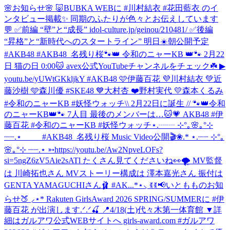
🌸お知らせ🌸 🐷BUBKA WEBに #川村結衣 #花田藍衣 のイ
ンタビュー掲載✨ 同期のふたりが色々とお伝えしています
💬 ✅前編 “壁”と“成長” idol-culture.jp/geinou/210481/ ✅後編
“昇格”と“新時代へのスタートライン” 明日☀️朝公開予定
#AKB48 #AKB48_名残り桜
🐾👑 令和のニャーKB 👑🐾 2月22
日 猫の日 0:00🐱 avex公式YouTubeチャンネルをチェック☘️ ▶︎
youtu.be/yUWtGKkljkY #AKB48 🩷伊藤百花 💜川村結衣 💚近
藤沙樹 🩵森川優 #SKE48 💙大村杏 ❤️野村実代 💛森本くるみ
#令和のニャーKB #妖怪ウォッチ
\\ 2月22日に誕生 // 🐾👑令和
のニャーKB👑🐾 7人目 最後のメンバーは…🐱💗 AKB48 #伊
藤百花 #令和のニャーKB #妖怪ウォッチ
⋆.┈┈ ⊹°｡🌸｡°⊹
┈┈.⋆ #AKB48_名残り桜 Music Video公開🎬❀.* ⋆.┈┈ ⊹°｡
🌸｡°⊹ ┈┈.⋆ ➳https://youtu.be/Aw2NpveLOFs?
si=5ngZ6zV5Aie2sATl たくさん見てくださいね👀🌪️ MV監督
は 川崎拓也さん MVストーリー構成は 澤本嘉光さん 振付は
GENTA YAMAGUCHIさん🩰 #AK...
*⋆⸜ ꉂꉂ📢いともものお知
らせ🍑 ⸝⋆* Rakuten GirlsAward 2026 SPRING/SUMMERに #伊
藤百花 が出演します.ᐟ.ᐟ🍒 📍4/18(土)代々木第一体育館 ▼詳
細はガルアワ公式WEBサイトへ girls-award.com #ガルアワ