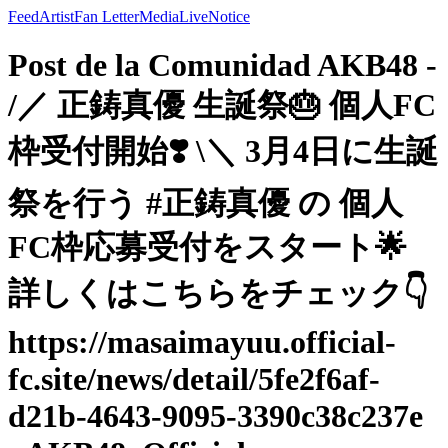
Feed
Artist
Fan Letter
Media
Live
Notice
Post de la Comunidad AKB48 -
/／ 正鋳真優 生誕祭🎂 個人FC
枠受付開始❣️ \＼ 3月4日に生誕
祭を行う #正鋳真優 の 個人
FC枠応募受付をスタート🌟
詳しくはこちらをチェック👇
https://masaimayuu.official-
fc.site/news/detail/5fe2f6af-
d21b-4643-9095-3390c38c237e