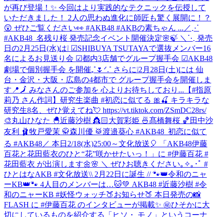
が再び登場！✨ 今回はより実践的なテクニックを伝授して
いただきました！ 2人の思わぬ進化に師匠も驚く展開に！？
😲 ぜひご覧ください👀 #AKB48 #AKBの素ちゃん ...
／⋰
#AKB48_名残り桜 発売記念イベント開催決定🌸🍃 ＼⋱ 発売
日の2月25日(水)は❕ ☑︎SHIBUYA TSUTAYAで選抜メンバー16
名によるお見送り会 ☑︎都内3店舗でグループ握手会 ☑︎AKB48
劇場で個別握手会 を開催₊˚🌷ᐟ.˚ さらに❕2月28日(土)には 仙
台・金沢・大阪・広島の4都市で グループ握手会を開催しま
す📍🗾 みなさんのご参加を 心よりお待ちしており...
【#指原
莉乃 さん作詞】研究生楽曲 #初恋に似てる 🎀🍒 キラキラな
研究生8名、ぜひ覚えてね💘 https://vt.tiktok.com/ZSmDC28rs/
🎨丸山ひなた 🐣近藤沙樹 👸🏻大賀彩姫 🍜髙橋舞桜 🏀田中沙
友利 🩰牧戸愛茉 🥋森川優 🥁渡邉葵心 #AKB48_初恋に似て
る #AKB48
／ 本日2/18(水)25:00～文化放送🎈 「AKB48伊藤
百花と花田藍衣のひと“花”咲かせたいっ！」に #伊藤百花 #
花田藍衣 が出演します🌼🌸 ＼ ぜひお聴きください｡✧｡･ﾟ #
ひとはなAKB #文化放送
\\ 2月22日に誕生 // 🐾👑令和のニャ
ーKB👑🐾 4人目のメンバーは…🐱💚 AKB48 #近藤沙樹 #令
和のニャーKB #妖怪ウォッチ
🍑お知らせ🍑 本日発売の📸
FLASH に #伊藤百花 のインタビューが掲載✨ ㊙️ひそかに大
切にしているものを紹介する「ヒソ・ モノ」というコーナ