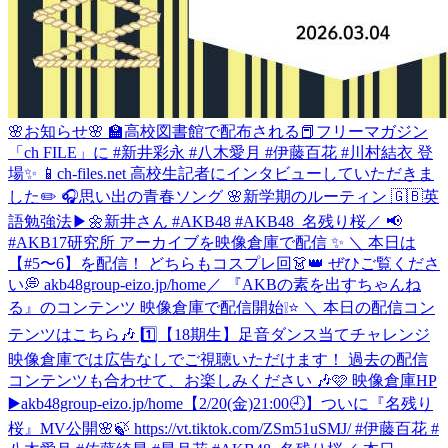
🌸お知らせ🌸 🏫高校図書館で配布される📕フリーマガジン
「ch FILE」に #新井彩永 #八木愛月 #伊藤百花 #川村結衣 登
場✨ 📱ch-files.net 高校生記者にインタビューしていただきま
した✏️ 🎧思い出の青春ソング 🌸新学期のルーティン 🇬🇧英
語勉強法▶︎🌼新井さん #AKB48 #AKB48_名残り桜
／ 📢
#AKB17研究所 アーカイブを映像倉庫で配信 ✨ ＼ 本日は
【#5〜6】を配信！ どちらもコスプレ回👗👑 ぜひご覧くださ
い💭 akb48group-eizo.jp/home
／ 『AKBの素を出すちゃんね
る』のコンテンツ 映像倉庫で配信開始❕⭐️ ＼ 本日の配信コン
テンツはこちら🎶 1️⃣【18期生】足音ダンス当てチャレンジ
映像倉庫では広告なしでご視聴いただけます！ 過去の配信
コンテンツも合わせて、お楽しみください 🎶🩷 映像倉庫HP
▶️akb48group-eizo.jp/home
【2/20(金)21:00🕘】ついに『名残り
桜』MV公開🌸🍃 https://vt.tiktok.com/ZSm51uSMJ/ #伊藤百花 #