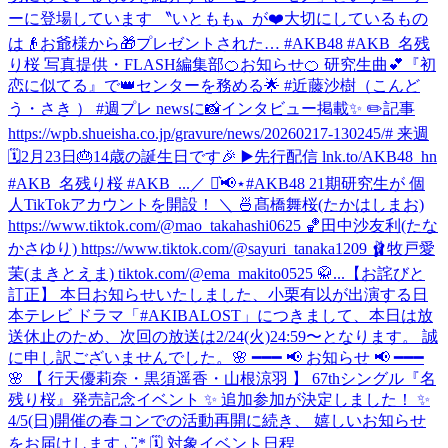
ーに登場しています 〝いともも〟が❤️大切にしているもの
は👴お爺様から🎁プレゼントされた… #AKB48 #AKB_名残
り桜 写真提供・FLASH編集部
🍊お知らせ🍊 研究生曲💕『初
恋に似てる』で👑センターを務める🌟 #近藤沙樹（こんど
う・さき ） #週プレ newsに📸インタビュー掲載✨ ✏️記事
https://wpb.shueisha.co.jp/gravure/news/20260217-130245/# 来週
🗓2月23日🎂14歳の誕生日です🎉 ▶️先行配信 lnk.to/AKB48_hn
#AKB_名残り桜 #AKB_...
／ ⋆͛📢⋆#AKB48 21期研究生が 個
人TikTokアカウントを開設！ ＼ 🍜髙橋舞桜(たかはしまお)
https://www.tiktok.com/@mao_takahashi0625 🏀田中沙友利(たな
かさゆり) https://www.tiktok.com/@sayuri_tanaka1209 🩰牧戸愛
茉(まきとえま) tiktok.com/@ema_makito0525 🥋...
【お詫びと
訂正】 本日お知らせいたしました、小栗有以が出演する日
本テレビ ドラマ「#AKIBALOST」につきまして、本日は放
送休止のため、次回の放送は2/24(火)24:59〜となります。 誠
に申し訳ございませんでした。
🌸 ━━━ 📢 お知らせ 📢 ━━━
🌸 【 行天優莉奈・黒須遥香・山根涼羽 】 67thシングル『名
残り桜』発売記念イベント ✨ 追加参加が決定しました！ ✨
4/5(日)開催の春コンでの活動再開に続き、 嬉しいお知らせ
をお届けします ◡̈* 🗓 対象イベント日程