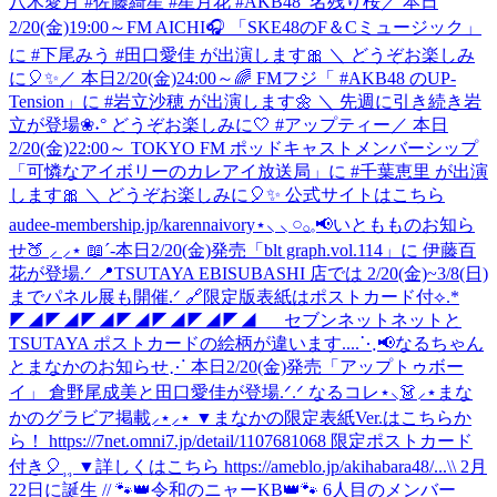
八木愛月 #佐藤綺星 #星月花 #AKB48_名残り桜
／ 本日
2/20(金)19:00～FM AICHI🎧 「SKE48のF＆Cミュージック」
に #下尾みう #田口愛佳 が出演します🎀 ＼ どうぞお楽しみ
に🎈✨
／ 本日2/20(金)24:00～🌈 FMフジ「 #AKB48 のUP-
Tension」に #岩立沙穂 が出演します🌼 ＼ 先週に引き続き岩
立が登場❀˖° どうぞお楽しみに🤍 #アップティー
／ 本日
2/20(金)22:00～ TOKYO FM ポッドキャストメンバーシップ
「可憐なアイボリーのカレアイ放送局」に #千葉恵里 が出演
します🎀 ＼ どうぞお楽しみに🎈✨ 公式サイトはこちら
audee-membership.jp/karennaivory
⋆⸜ ⸜ 𓏸𓂂𓈒📢いともものお知ら
せ🍑 ⸝‍ ⸝‍⋆ 📖´-本日2/20(金)発売「blt graph.vol.114」に 伊藤百
花が登場.ᐟ 📍TSUTAYA EBISUBASHI 店では 2/20(金)~3/8(日)
までパネル展も開催.ᐟ 🔗限定版表紙はポストカード付⟡.*
◤◢◤◢◤◢◤◢◤◢◤◢◤◢ セブンネットネットと
TSUTAYA ポストカードの絵柄が違います....
⋱📢なるちゃん
とまなかのお知らせ⋰ 本日2/20(金)発売「アップトゥボー
イ」 倉野尾成美と田口愛佳が登場.ᐟ.ᐟ なるコレ⋆⸜👗⸝‍⋆まな
かのグラビア掲載⸝⋆⸝⋆ ▼まなかの限定表紙Ver.はこちらか
ら！ https://7net.omni7.jp/detail/1107681068 限定ポストカード
付き🎈⸒⸒ ▼詳しくはこちら https://ameblo.jp/akihabara48/...
\\ 2月
22日に誕生 // 🐾👑令和のニャーKB👑🐾 6人目のメンバー