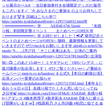
ッセ展示ホール8 ˎˊ˗ 当日参加券付き会場限定グッズの 販売
もございます🪄◝✩ みなさまのご参加を 心よりお待ちして
おります🐮🍦 詳細はこちら🌸🤍
https://ameblo.jp/akihabara48/entry-12957244932.html
🌸
✨━━━━━━━━━━━━✨ 🌸 AKB48 67th Single 『名残
り桜』初回限定盤イベント まとめページOPEN 🌸
✨━━━━━━━━━━━━✨ 🌸 お待たせしました！📢💕 発売記念イ
ベントのまとめページがOPEN✨ 随時、最新情報を更新して
いきますので ぜひcheckをお願いします🌸 akb48.co.jp/lp/67th-
single/ ✎... ...
2月27日 「そこに未来はある」公演のご案内
https://ameblo.jp/akihabara48/entry-12957216789.html
📺✨出演告
知✨📺 このあと15:48〜！ ミヤギテレビ「OH!バンデス 」に
坂川陽香が生出演します！ ぜひご覧ください👀✨ 🔗番組ホ
ームページ mmt-tv.co.jp/bandesu/ 📱公式X
【本日の劇場公演】
出演メンバー変更のお知らせ
https://ameblo.jp/akihabara48/entry-12957215583.html
【来年また
会おう🤜🏻🤛🏻】 名残り桜でたくさん思い出つくってね
🤳🏻🌸🍃 https://vt.tiktok.com/ZSmy3FMaX/ #AKB48_名残り桜
#ペアダンス #橋本恵理子 #新井彩永 #AKB48
【後ろに盛り上
げ部隊がいます📣】#指原莉乃 さん作詞曲 #初恋に似てる 🎀