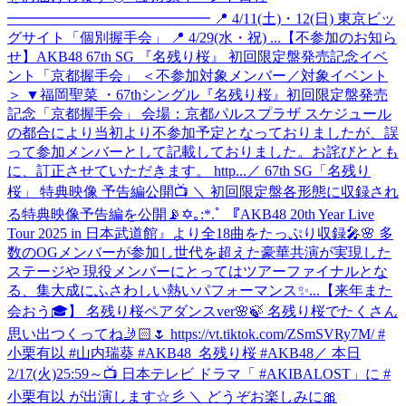
━━━━━━━━━━━━━━ 📍 4/11(土)・12(日) 東京ビッ
グサイト「個別握手会」 📍 4/29(水・祝) ...
【不参加のお知ら
せ】AKB48 67th SG 『名残り桜』 初回限定盤発売記念イベ
ント「京都握手会」 ＜不参加対象メンバー／対象イベント
＞ ▼福岡聖菜 ・67thシングル『名残り桜』初回限定盤発売
記念「京都握手会」 会場：京都パルスプラザ スケジュール
の都合により当初より不参加予定となっておりましたが、誤
って参加メンバーとして記載しておりました。お詫びととも
に、訂正させていただきます。 http...
／ 67th SG「名残り
桜」 特典映像 予告編公開📺 ＼ 初回限定盤各形態に収録され
る特典映像予告編を公開📡✡｡:*.ﾟ 『AKB48 20th Year Live
Tour 2025 in 日本武道館』より全18曲をたっぷり収録🎤🌸 多
数のOGメンバーが参加し世代を超えた豪華共演が実現した
ステージや 現役メンバーにとってはツアーファイナルとな
る、集大成にふさわしい熱いパフォーマンス✨...
【来年また
会おう🎓】 名残り桜ペアダンスver🌸🍃 名残り桜でたくさん
思い出つくってね🤳🏻🌷 https://vt.tiktok.com/ZSmSVRy7M/ #
小栗有以 #山内瑞葵 #AKB48_名残り桜 #AKB48
／ 本日
2/17(火)25:59～📺 日本テレビ ドラマ「 #AKIBALOST」に #
小栗有以 が出演します☆彡 ＼ どうぞお楽しみに🎀