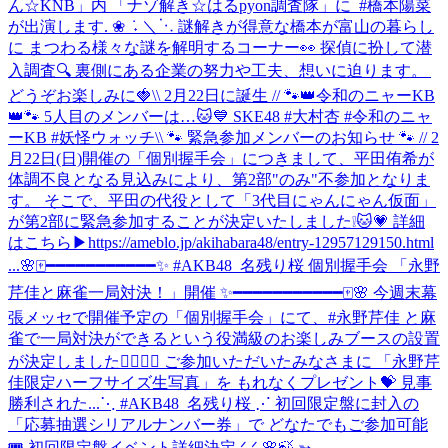
ん☆KNB」内 ‎「ナゾ解き☆はるpyon調査隊」に ‎ ⁦‪#橋本陽菜‬⁩
が出演します. ❀ ݁ ˖ ‎＼⋱ ‎謎解きが得意な橋本が富山の暮らし
に ‎まつわる様々な謎を解明するコーナー👀 ‎探偵に扮して潜
入調査🔍 ‎裏側にある企業の努力や工夫、想いに迫ります。 ‎
どうぞお楽しみに🍓
\\ 2月22日に誕生 // 🐾👑令和のニャーKB
👑🐾 5人目のメンバーは…🐱💙 SKE48 #大村杏 #令和のニャ
ーKB #妖怪ウォッチ
\\ 🐾 緊急参加メンバーのお知らせ 🐾 // 2
月22日(日)開催の「個別握手会」につきまして、平田侑希が
体調不良となる見込みにより、第2部"のみ"不参加となりま
す。 そこで、平田の代役として「3代目にゃんにゃん仮面」
が第2部に緊急参加することが決定いたしました❕🐱💗 詳細
はこちら▶https://ameblo.jp/akihabara48/entry-12957129150.html
...
🌸🀄️━━━━━━━━━━━✨ #AKB48_名残り桜 個別握手会 「永野
芹佳と麻雀一局対決！」開催 ✨━━━━━━━━━━━🀄️🌸 今週末幕
張メッセで開催予定の「個別握手会」にて、#永野芹佳 と麻
雀で一局対決ができるという役満級のお楽しみブースの設置
が決定しました✊🏻🎯💖 ご参加いただいたみなさまに 「永野芹
佳限定ハーフサイズ生写真」を もれなくプレゼント💝 見事
勝利された...
⋱ #AKB48_名残り桜 ⋰ 初回限定盤に封入の
「応募抽選シリアルナンバー券」で どなたでもご参加可能
🎟️ 初回限定盤イベント詳細決定.ᐟ.ᐟ 🌸🍃 ➳