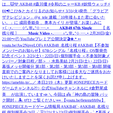
は…🐱🩵 AKB48 #森川優 #令和のニャーKB #妖怪ウォッチ
⚡
ꉂꉂ📢こひ☕️とカイリ🎸のお知らせ⚡ 3/31(火)発売 「グラビア
ザテレビジョン」@g_tele 連載「10年後もまた君に会いた
い。」に 成田香姫奈 、奥本カイリ が登場.ᐟ お楽しみに
⋆☾·̩͙
⋆.┈┈ ⊹°｡🌸｡°⊹ ┈┈.⋆ 𝐀𝐊𝐁𝟒𝟖 𝟔𝟕𝐭𝐡 𝐒𝐢𝐧𝐠𝐥𝐞 〖 名
残り桜 〗 𝐌𝐮𝐬𝐢𝐜 𝐕𝐢𝐝𝐞𝐨 ⋆.┈┈ ⊹°｡🌸｡°⊹ ┈┈.⋆ 2月20日(金)
21:00〜🕘 YouTubeプレミア公開決定🎬❀.* ➳
youtu.be/Aw2NpveLOFs #AKB48_名残り桜 #AKB48
【不参加
メンバーのお知らせ】67thシングル『名残り桜』OS盤発売
記念イベント 2/21(土)・22日(日) 個別握手会 ＜不参加対象メ
ンバー／対象日程／部＞ ・水島美結 2月21日(土)・22日(日)
幕張メッセ開催分 第1部・第2部・第3部・第5部・第6部 開催
直前でのご案内となりましてお客様には多大なご迷惑をおか
けいたしますことを深くお詫び申し上げます。
https://ameblo.jp/...
／ 本日2/19（木）更新 #ONEPIECEカード
ゲームチャンネル🃏✨ 公式YouTubeチャンネルに #倉野尾成
美 が出演しています📣 ＼ 今回は 👼「神の島の冒険 パッ
ク開封」🏝️ ぜひ ご覧ください👀 【youtu.be/0etemrfrb9w】
#ONEPIECEカードゲーム情報局 #AKB48
⋱#AKB48_名残り
桜 個別握手会🤝🏻⋰ 🗓️2/21(土)-22(日)個別握手会 ˗ˏˋ📍幕張メ