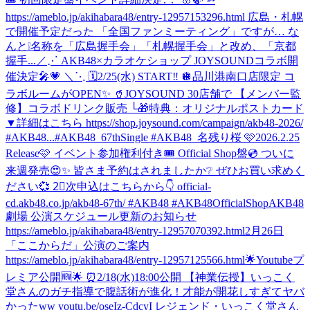
https://ameblo.jp/akihabara48/entry-12957153296.html 広島・札幌
で開催予定だった 「全国ファンミーティング」ですが… な
んと❕名称を「広島握手会」「札幌握手会」と改め、「京都
握手...
／⋰ AKB48×カラオケショップ JOYSOUNDコラボ開
催決定🎤💗 ＼⋱ 🗓️2/25(水) START‼️ 🪩品川港南口店限定 コ
ラボルームがOPEN✨ 🥤JOYSOUND 30店舗で 【メンバー監
修】コラボドリンク販売 └🎁特典：オリジナルポストカード
▼詳細はこちら https://shop.joysound.com/campaign/akb48-2026/
#AKB48...
#AKB48_67thSingle #AKB48_名残り桜 🩷2026.2.25
Release🩷 イベント参加権利付き🎟️ Official Shop盤💿 ついに
来週発売😍✨ 皆さま予約はされましたか❔ ぜひお買い求めく
ださい💞 2⃣次申込はこちらから👇 official-
cd.akb48.co.jp/akb48-67th/ #AKB48 #AKB48OfficialShop
AKB48
劇場 公演スケジュール更新のお知らせ
https://ameblo.jp/akihabara48/entry-12957070392.html
2月26日
「ここからだ」公演のご案内
https://ameblo.jp/akihabara48/entry-12957125566.html
🌟Youtubeプ
レミア公開🆕🌟 ⏰2/18(水)18:00公開 【神業伝授】いっこく
堂さんのガチ指導で腹話術が進化！才能が開花しすぎてヤバ
かったww youtu.be/oseIz-CdcyI レジェンド・いっこく堂さん