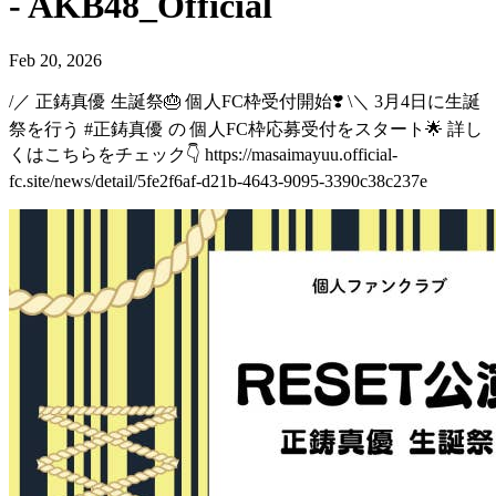
- AKB48_Official
Feb 20, 2026
/／ 正鋳真優 生誕祭🎂 個人FC枠受付開始❣️ \＼ 3月4日に生誕
祭を行う #正鋳真優 の 個人FC枠応募受付をスタート🌟 詳し
くはこちらをチェック👇 https://masaimayuu.official-
fc.site/news/detail/5fe2f6af-d21b-4643-9095-3390c38c237e