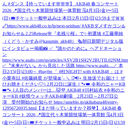
ん #ダンス
【待っています🌸🌸🌸】 AKB48 春コンサート
2026 📍国立代々木第競技場第一体育館 🗓️4月3日(金)〜5日
(日) 🎟️チケット一般申込みは 本日❕2月15日(日)23:59まで🚨🚨
🔗https://www.akb48.co.jp/lp/next-seishun/ #AKBダメすかコン
♨️
お知らせ♨️ 2.25Release🌸『名残り桜』で✨初選抜 #工藤華純
（くどう・かすみ@kasumin_akb48） 🗞朝日新聞デジタル版
にインタビュー掲載📸 ✅〝誰かのために〟ヘアドネーショ
ン
https://www.asahi.com/sp/articles/ASV2B1SH2V2BUTIL02NM.htm
✅〝未来がない〟から見出した活路 https://www.asahi....
／ 本
日2/15(日)23:00～ #bayfm 「 #柱NIGHT! with #AKB48 」は #
小栗有以 #佐藤綺星 が登場🎀´‐ ＼ ⋆͛📢⋆ 生放送でお届け！ ぜ
ひお聴きください🤍
\\ 2月22日に誕生 // 🐾👑 令和のニャーKB
👑🐾 1人目のメンバーは…🐱💜 AKB48 #川村結衣 #令和のニ
ャーKB #妖怪ウォッチ
AKB48劇場 2月23日～2月27日公
演 受付開始のお知らせ https://ameblo.jp/akihabara48/entry-
12956726935.html
【まだ待っていますか？🧸🤎】 AKB48 春
コンサート 2026 📍国立代々木第競技場第一体育館 🗓️4月3日
(金)〜5日(日) 🎟️チケット一般申込みは 明日❕2月15日(日)23:59