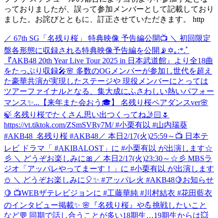
っておりましたが、誤って参加メンバーとして記載しており
ました。お詫びとともに、訂正させていただきます。 http
／ 67th SG「名残り桜」 特典映像 予告編公開📺 ＼ 初回限定
盤各形態に収録される特典映像予告編を公開📡✡｡:*.ﾟ
『AKB48 20th Year Live Tour 2025 in 日本武道館』より全18曲
をたっぷり収録🎤🌸 多数のOGメンバーが参加し世代を超え
た豪華共演が実現したステージや 現役メンバーにとっては
ツアーファイナルとなる、集大成にふさわしい熱いパフォー
マンス✨...
【来年また会おう🎓】 名残り桜ペアダンスver🌸
🍃 名残り桜でたくさん思い出つくってね🤳🏻🌷
https://vt.tiktok.com/ZSmSVRy7M/ #小栗有以 #山内瑞葵
#AKB48_名残り桜 #AKB48
／ 本日2/17(火)25:59～📺 日本テ
レビ ドラマ「 #AKIBALOST」に #小栗有以 が出演します☆
彡 ＼ どうぞお楽しみに🎀
／ 本日2/17(火)23:30～☆彡 MBSラ
ジオ「アッパレやってまーす！」に #小栗有以 が出演します
⛄ ＼ どうぞお楽しみに🎈✨ #アッパレ火 #AKB48
🍋お知らせ
🍋 📺WEBザテレビジョンに #工藤華純 #川村結衣 #花田藍衣
のインタビュー掲載✨ 🌸『名残り桜』や💪挑戦したいこと
など💬 同期で話し合うことが多い18期生…19期生からは💥