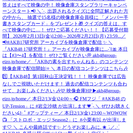
答えはすべて映像の中！ 映像倉庫スタンプラリーキャンペ
ーンスタート📢 ＼⋱ 出題されるクイズに全問正解された方
の中から、 抽選で15名様の映像倉庫会員様に 「メンバー手
書きスタンプカード」をプレゼント🎁 クイズの答えは、す
べて映像の中に…！ ぜひご応募ください！！ 【応募受付期
間】 2026年2月13日(金)12:00～2026年2月23日(月) 23:59...
／
📢#AKB17研究所 アーカイブを映像倉庫で配信 ✨ ＼
『AKB48 17研究所！』アーカイブが映像倉庫に...‧˚꒰🎀 本日
は【#3〜4】を配信！ ぜひご覧ください💭 akb48group-
eizo.jp/home
／ 『AKBの素を出すちゃんねる』のコンテンツ
映像倉庫で配信開始❕⭐️ ＼ 本日の配信コンテンツはこちら🎶
1️⃣【AKB48】第1回秋山王決定戦！！！ 映像倉庫では広告
なしでご視聴いただけます！ 過去の配信コンテンツも合わ
せて、お楽しみください 🎶🩷 映像倉庫HP ▶️akb48group-
eizo.jp/home
／ 本日2/13(金)24:00～🎧 FMフジ「 #AKB48 の
UP-Tension」に #岩立沙穂 が出演します💗 ̖́- ＼ ぜひお聴きく
ださい໒꒱· ﾟ #アップティー
‎／ ‎本日2/13(金) 23:00～WOWOW
📺 ‎「ストロボ・エッジ Season2」に ‎ ⁦‪#小栗有以‬⁩ が出演しま
す🤍 ‎＼ ‎こんや最終話です✨ ‎どうぞお楽しみに. ❀ ݁ ˖
／⋰