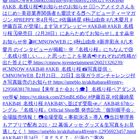
😆 https://www.biteki.com/life-style/others/2108321 #AKB48
#AKB_名残り桜
📢お知らせのお知らせ 💆‍♀️ヘアメイクさんを
はじめ✨美容業界関係者も愛読する📕ヘアビューティーマガ
ジン #PREPPY 🌸4月号に #佐藤綺星 #秋山由奈 #八木愛月 #
伊藤百花 が登場します🚀 #プレッピー #AKB48 #AKB_名残
り桜 🗓発売日（2月28日）にあらためてお知らせします🙇
🌸
お知らせ🌸 🎬#CMNOWWEB に #秋山由奈 #新井彩永 #八木
愛月 のインタビューが掲載✨ 🌸『名残り桜』にちなんで😢
「名残り惜しい…」と思ったことを発表📢それぞれの性格が
出た答えに💬 https://cmnow.jp/entertainment/26021326239/
#CMNOW #AKB48 #AKB_名残り桜 📸写真提供・
CMNOWWEB
【2月21日、22日】出張ガラポンチャレンジ付
き写真販売のお知らせ https://ameblo.jp/akihabara48/entry-
12956838178.html
【来年また会おう🎓】 名残り桜ペアダンス
ver🌸🍃 https://vt.tiktok.com/ZSmBLt6Bo/ #伊藤百花 #佐藤綺星
#AKB48_名残り桜 #AKB48
＼並ばず受取📣／ AKB48 67thシ
ングル 『名残り桜』Official Shop盤 発売記念「個別握手会」
会場販売情報！ 📷会場受取＜事前決済＞導入 📷当日整理券
もアプリで配布 2/21・22 幕張メッセ グッズ＆生写真をお見
逃しなく！ https://ameblo.jp/akihabara48/entry-12956923457.html
#AKB48
2月24日 「ＲＥＳＥＴ」公演のご案内