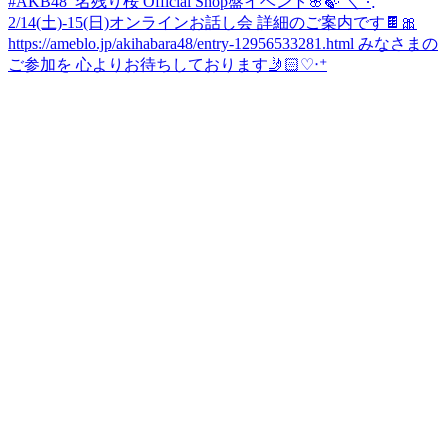
#AKB48_名残り桜 Official Shop盤イベント🌸🍃 ＼⋱
2/14(土)-15(日)オンラインお話し会 詳細のご案内です🍫🎀
https://ameblo.jp/akihabara48/entry-12956533281.html みなさまの
ご参加を 心よりお待ちしております🤳🏻♡‧⁺