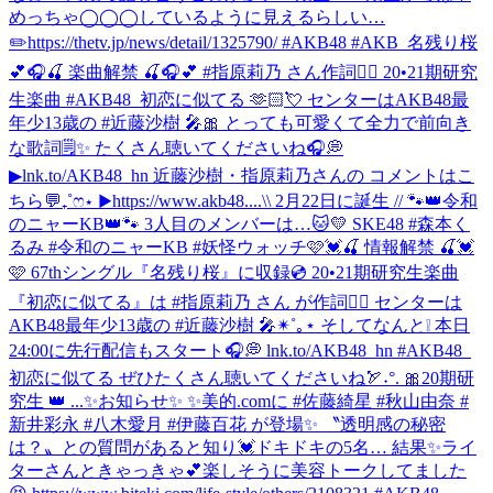
めっちゃ◯◯◯しているように見えるらしい…
✏️https://thetv.jp/news/detail/1325790/ #AKB48 #AKB_名残り桜
💕🎧🍒 楽曲解禁 🍒🎧💕 #指原莉乃 さん作詞✍🏻 20•21期研究
生楽曲 #AKB48_初恋に似てる 🫶🏻💘 センターはAKB48最
年少13歳の #近藤沙樹 🎤🎀 とっても可愛くて全力で前向き
な歌詞🗒️✨ たくさん聴いてくださいね🎧💭
▶︎lnk.to/AKB48_hn 近藤沙樹・指原莉乃さんの コメントはこ
ちら💬₊˚ෆ⋆ ▶︎https://www.akb48....
\\ 2月22日に誕生 // 🐾👑令和
のニャーKB👑🐾 3人目のメンバーは…🐱💛 SKE48 #森本く
るみ #令和のニャーKB #妖怪ウォッチ
🩷💓🍒 情報解禁 🍒💓
🩷 67thシングル『名残り桜』に収録💿 20•21期研究生楽曲
『初恋に似てる』は #指原莉乃 さん が作詞✍🏻 センターは
AKB48最年少13歳の #近藤沙樹 🎤✴︎˚｡⋆ そしてなんと❕ 本日
24:00に先行配信もスタート🎧💭 lnk.to/AKB48_hn #AKB48_
初恋に似てる ぜひたくさん聴いてくださいね🏹˖°. 🎀20期研
究生 👑 ...
✨お知らせ✨ ✨美的.comに #佐藤綺星 #秋山由奈 #
新井彩永 #八木愛月 #伊藤百花 が登場✨ 〝透明感の秘密
は？〟との質問があると知り💓ドキドキの5名… 結果✨ライ
ターさんときゃっきゃ💕楽しそうに美容トークしてました