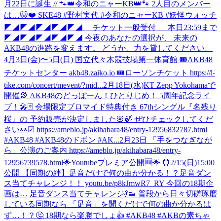
月22日に誕生 // 🐾👑令和のニャーKB👑🐾 2人目のメンバー
は…🐱❤️ SKE48 #野村実代 #令和のニャーKB #妖怪ウォッチ
◤◢◤◢◤◢◤◢◤◢ チケット一般受付 本日23:59まで
◤◢◤◢◤◢◤◢◤◢ 今夜のあなたの選択が、 未来の
AKB48の進路を変えます。 どうか、力を貸してください。
4月3日(金)〜5日(日) 国立代々木競技場第一体育館 🎟AKB48
チケットセンター akb48.zaiko.io 🎟ローソンチケット https://l-
tike.com/concert/mevent/?mid...
2月18日(水)KT Zepp Yokohamaで
開催🎡 AKB48のどっぼーん！ひとりじめ！ 5周年記念ライ
ブ！🎤🃏 会場限定ブロマイド特典付き 67thシングル『名残り
桜』の 予約販売が決定しました🌸🍃 ぜひチェックしてくだ
さい👀☑︎ https://ameblo.jp/akihabara48/entry-12956832787.html
#AKB48 #AKB48のドボン #AK...
2月23日 「手をつなぎなが
ら」公演のご案内 https://ameblo.jp/akihabara48/entry-
12956739578.html
🌟Youtubeプレミア公開🆕🌟 ⏰2/15(日)15:00
公開 【同期の絆】足音だけで何の曲か分かる！？足音ダン
ス当てチャレンジ！！ youtu.be/p8kJmwR7_RY 今回の18期企
画は… 足音ダンス当てチャレンジ💃👟 普段から日々切磋琢磨
している同期なら 「足音」を聞くだけで何の曲か分かるは
ず…！？🤔 18期なら楽勝でしょ👍 #AKB48 #AKBの素ちゃ