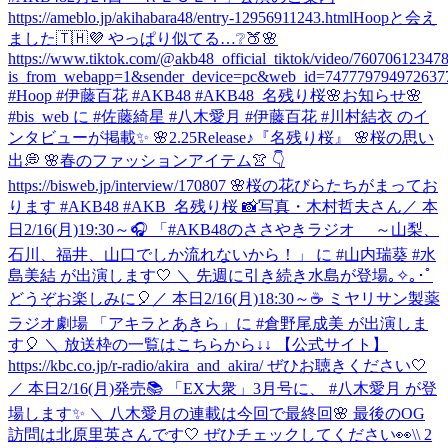
https://ameblo.jp/akihabara48/entry-12956911243.html
Hoopと会え
ました🇹🇭💜 やっぱり似てる…❔🍑🌸
https://www.tiktok.com/@akb48_official_tiktok/video/7607061234
is_from_webapp=1&sender_device=pc&web_id=747779794972637
#Hoop #伊藤百花 #AKB48 #AKB48_名残り桜
🌸お知らせ🌸
#bis_web に #佐藤綺星 #八木愛月 #伊藤百花 #川村結衣 のイ
ンタビューが掲載✨ 🌸2.25Release♪『名残り桜』 🌸桜の思い
出💭 🌸春のファッションアイテム👚 👇
https://bisweb.jp/interview/170807 🌸桜の花びらたちがまってお
ります #AKB48 #AKB_名残り桜 📸写真・木村哲夫さん
／ 本
日2/16(月)19:30～🎧 「#AKB48のささやきラジオ ～山梨、
石川、福井、山口でしか流れないから！」 に #山内瑞葵 #水
島美結 が出演します🤍 ＼ 先週に引き続き水島が登場｡✧｡･ﾟ
どうぞお楽しみに🎈
／ 本日2/16(月)18:30～☕ ミヤリサン製薬
ラジオ劇場 「アキラとあきら」に #倉野尾成美 が出演しま
す🎈 ＼ 放送枠の一覧はこちらから↓↓ 【公式サイト】
https://kbc.co.jp/r-radio/akira_and_akira/ ぜひお聴きください🤍
／ 本日2/16(月)発売📚 「EX大衆」3月号に、 #八木愛月 が登
場します✨ ＼ 八木愛月の連載は今回で最終回🌸 最後のOG
訪問は北原里英さんです🤍 ぜひチェックしてください👀
\\ 2