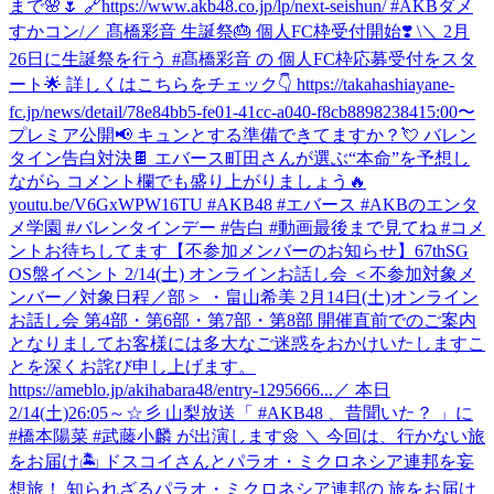
まで🌸🌷 🔗https://www.akb48.co.jp/lp/next-seishun/ #AKBダメ
すかコン
/／ 髙橋彩音 生誕祭🎂 個人FC枠受付開始❣️ \＼ 2月
26日に生誕祭を行う #髙橋彩音 の 個人FC枠応募受付をスタ
ート🌟 詳しくはこちらをチェック👇 https://takahashiayane-
fc.jp/news/detail/78e84bb5-fe01-41cc-a040-f8cb88982384
15:00〜
プレミア公開📢 キュンとする準備できてますか？💘 バレン
タイン告白対決🍫 エバース町田さんが選ぶ“本命”を予想し
ながら コメント欄でも盛り上がりましょう🔥
youtu.be/V6GxWPW16TU #AKB48 #エバース #AKBのエンタ
メ学園 #バレンタインデー #告白 #動画最後まで見てね #コメ
ントお待ちしてます
【不参加メンバーのお知らせ】67thSG
OS盤イベント 2/14(土) オンラインお話し会 ＜不参加対象メ
ンバー／対象日程／部＞ ・畠山希美 2月14日(土)オンライン
お話し会 第4部・第6部・第7部・第8部 開催直前でのご案内
となりましてお客様には多大なご迷惑をおかけいたしますこ
とを深くお詫び申し上げます。
https://ameblo.jp/akihabara48/entry-1295666...
／ 本日
2/14(土)26:05～☆彡 山梨放送「 #AKB48 、昔聞いた？ 」に
#橋本陽菜 #武藤小麟 が出演します🌼 ＼ 今回は、行かない旅
をお届け🏝️ ドスコイさんとパラオ・ミクロネシア連邦を妄
想旅！ 知られざるパラオ・ミクロネシア連邦の 旅をお届け