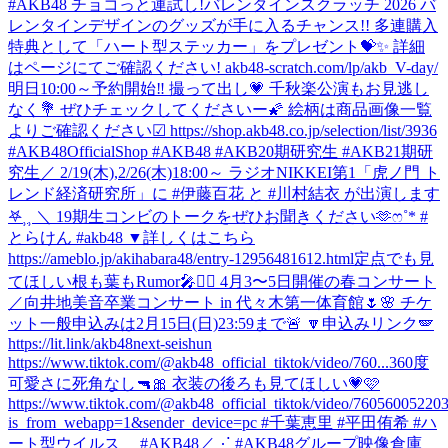
#AKB48 チョコっと運試し!バレンタインスクラッチ 2026 バ
レンタインデザインのグッズが手に入るチャンス!! 多連購入
特典として「ハート型ステッカー」をプレゼント💝✨ 詳細
はページにてご確認ください! akb48-scratch.com/lp/akb_V-day/
明日10:00～予約開始‼️ 撮って出し💗 千秋楽公演もお見逃し
なく💐 ぜひチェックしてくださいー🌠 絵柄は商品画像一覧
よりご確認ください☑ https://shop.akb48.co.jp/selection/list/3936
#AKB48OfficialShop #AKB48 #AKB20期研究生 #AKB21期研
究生
／ 2/19(木),2/26(木)18:00～ ラジオNIKKEI第1「虎ノ門 ト
レンド経済研究所」に #伊藤百花 と #川村結衣 が出演します
𖤐⸒⸒ ＼ 19期生コンビのトークをぜひお聞きください🫶ෆ˚* #
とらけん #akb48 ▼詳しくはこちら
https://ameblo.jp/akihabara48/entry-12956481612.html
定点でも見
てほしい根も葉もRumor🎤❤️‍🔥 4月3〜5日開催の春コンサート
／向井地美音卒業コンサート in 代々木第一体育館🌷🌸 チケ
ット一般申込みは2月15日(日)23:59まで🚨 🔽申込みリンク🪽
https://lit.link/akb48next-seishun
https://www.tiktok.com/@akb48_official_tiktok/video/760...
360度
可愛さに死角なし🔫🎀 衣装の後ろも見てほしい💗🩷
https://www.tiktok.com/@akb48_official_tiktok/video/7605600522
is_from_webapp=1&sender_device=pc #千葉恵里 #平田侑希 #ハ
ート型ウイルス #AKB48
／⋰ #AKB48グループ映像倉庫