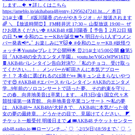
します…🐠 ▼詳しくはこちら
https://ameblo.jp/akihabara48/entry-12956247241.ht...
／ 本日
2/14(土)🍫 「 #坂川陽香 のかがやきラジオ」が 放送されます
🌈 ＼ 【放送時間⏰】 FM軽井沢 17:30～ 山梨放送 19:00～ ぜ
ひお聴きください🍓 #AKB48 #坂川陽香
【 予告 】2月22日 猫
の日 🐾👑 令和のニャーKBが誕生👑🐾 明日から1人ずつメン
バー発表📢*｡ﾟ お楽しみに➰🐱🍀 #令和のニャーKB #妖怪ウ
ォッチ
🌟Youtubeプレミア公開🆕🌟 ⏰2/14(土)15:00公開 🏫第5
回『AKB48の全力エンタメ学園』 youtu.be/V6GxWPW16TU
🍫AKB48バレンタイン告白対決💘 「私のチョコ、受け取っ
てください…！」 メンバーが町田さんに本気アプロー
チ！？ 本命に選ばれるのは誰だ👀 胸キュン止まらないやつ
です😍 #AKB48 #エバース #バレンタイン #AKBのエンタメ
学...
9年前のソロコンサートで語った夢。 その約束を守り、
この春、向井地美音は卒業します。 4月3日(金) 国立代々木
競技場第一体育館。 向井地美音卒業コンサート 〜私の夢
は、AKB48〜 AKB48が大好きで、 AKB48に本気だった彼
女の夢の最終章。 どうかその目で、見届けてください。 ◤
チケット一般受付 明後日まで◢ 🎟AKB48 チケットセンター
akb48.zaiko.io 🎟ローソンチ...
˗ˋˏ♡ ˎˊ˗2/15(日)18:59まで˗ˋˏ♡ ˎˊ˗