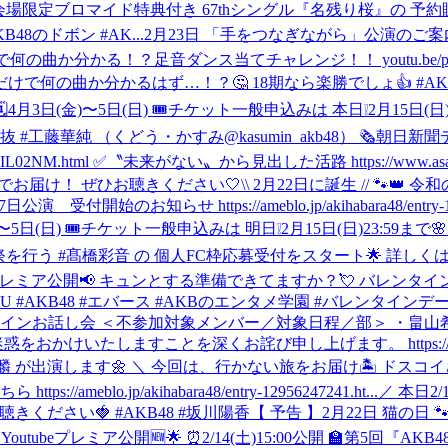
 会場限定ブロマイド特典付き 67thシングル『名残り桜』の 予約
8 #AKB48のドボン #AK...
2月23日 「手をつなぎながら」公演のご案内 https://ame
だけで何の曲か分かる！？足音ダンス当てチャレンジ！！ youtu.be
で何の曲か分かるはず…！？🤔 18期なら楽勝でしょ👍 #AKB
〜5日(日) 🎟️チケット一般申込みは 本日❕2月15日(日)23:59まで🚨🚨 🔗
』で✨初選抜 #工藤華純 （くどう・かすみ@kasumin_akb48） 
V2BUTIL02NM.html ✅〝未来がない〟から見出した活路 https://www.asahi
 生放送でお届け！ ぜひお聴きください🤍
\\ 2月22日に誕生 // 🐾👑
受付開始のお知らせ https://ameblo.jp/akihabara48/entry-129
🎟️チケット一般申込みは 明日❕2月15日(日)23:59まで🌸🌷 🔗https:
行う #髙橋彩音 の 個人FC枠応募受付をスタート🌟 詳しくはこちらをチェック
0〜プレミア公開📢 キュンとする準備できてますか？💘 バレンタ
16TU #AKB48 #エバース #AKBのエンタメ学園 #バレンタ
 オンラインお話し会 ＜不参加対象メンバー／対象日程／部＞ ・畠山
すことを深くお詫び申し上げます。 https://ameblo.jp/akiha
武藤小麟 が出演します🌼 ＼ 今回は、行かない旅をお届け🏝️ 
o.jp/akihabara48/entry-12956247241.ht...
／ 本日2
お聴きください🍓 #AKB48 #坂川陽香
【 予告 】2月22日 猫の日
Youtubeプレミア公開🆕🌟 ⏰2/14(土)15:00公開 🏫第5回『AKB