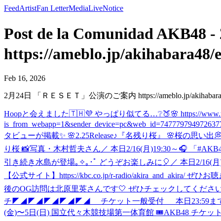
Feed
Artist
Fan Letter
Media
Live
Notice
Post de la Comunidad 
https://ameblo.jp/akihabara48/
Feb 16, 2026
2月24日 「ＲＥＳＥＴ」公演のご案内 https://ameblo.jp/akihabara48/e
Hoopと会えました🇹🇭💜 やっぱり似てる…❔🍑🌸 https://www.tiktok.co
is_from_webapp=1&sender_device=pc&web_id=747779794
タビューが掲載✨ 🌸2.25Release♪『名残り桜』 🌸桜の思い出💭 🌸
り桜 📸写真・木村哲夫さん
／ 本日2/16(月)19:30～
引き続き水島が登場｡✧｡･ﾟ どうぞお楽しみに🎈
／ 本日2/16
【公式サイト】https://kbc.co.jp/r-radio/akira_and_akira/ 
後のOG訪問は北原里英さんです🤍 ぜひチェックしてください
チ
◤◢◤◢◤◢◤◢◤◢ チケット一般受付 本日23:59まで
(金)〜5日(日) 国立代々木競技場第一体育館 🎟AKB48 チケットセンター akb48.