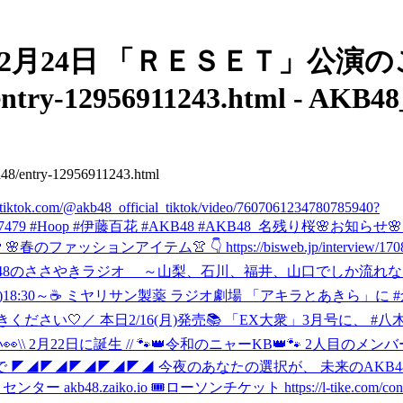
AKB48 - 2月24日 「ＲＥＳＥＴ」公
entry-12956911243.html - AKB48_
ntry-12956911243.html
m/@akb48_official_tiktok/video/7607061234780785940?
9726377479 #Hoop #伊藤百花 #AKB48 #AKB48_名残り桜
🌸お知らせ🌸
春のファッションアイテム👚 👇 https://bisweb.jp/intervi
 「#AKB48のささやきラジオ ～山梨、石川、福井、山口でしか流れ
(月)18:30～☕ ミヤリサン製薬 ラジオ劇場 「アキラとあきら」
ぜひお聴きください🤍
／ 本日2/16(月)発売📚 「EX大衆」3月号に、 
👀
\\ 2月22日に誕生 // 🐾👑令和のニャーKB👑🐾 2人目のメ
 ◤◢◤◢◤◢◤◢◤◢ 今夜のあなたの選択が、 未来のAKB4
zaiko.io 🎟ローソンチケット https://l-tike.com/concert/m