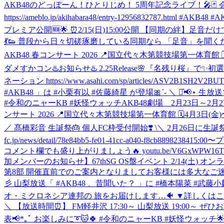
AKB48のどっぼーん！ひとりじめ！ 5周年記念ライブ！🎤🃏
https://ameblo.jp/akihabara48/entry-12956832787.html #AKB4
プレミア公開🆕🌟 ⏰2/15(日)15:00公開 【同期の絆】足音
💃👟 普段から日々切磋琢磨している同期なら 「足音」を聞くだけ
AKB48 春コンサート 2026 📍国立代々木第競技場第一体育館 🗓️4月3日(金)
ダメすかコン
♨️お知らせ♨️ 2.25Release🌸『名残り桜
ネーション https://www.asahi.com/sp/articles/ASV2B1SH2
#AKB48 」は #小栗有以 #佐藤綺星 が登場🎀´‐ ＼ ⋆͛📢⋆
#令和のニャーKB #妖怪ウォッチ
AKB48劇場 2月23日～2月27日公演 
ンサート 2026 📍国立代々木第競技場第一体育館 🗓️4月3日(金)〜5日(日) 
／ 髙橋彩音 生誕祭🎂 個人FC枠受付開始❣️ \＼ 2月26日に生誕祭を
fc.jp/news/detail/78e84bb5-fe01-41cc-a040-f8cb88982384
15:0
コメント欄でも盛り上がりましょう🔥 youtu.be/V6GxWPW
加メンバーのお知らせ】67thSG OS盤イベント 2/14(土)
第8部 開催直前でのご案内となりましてお客様には多大なご迷惑をおかけいたしま
彡 山梨放送「 #AKB48 、昔聞いた？ 」に #橋本陽菜 #
オ・ミクロネシア連邦の 旅をお届けします…🐠 ▼詳しくはこちら https://amebl
＼ 【放送時間⏰】 FM軽井沢 17:30～ 山梨放送 19:00～ ぜひ
表📢*｡ﾟ お楽しみに➰🐱🍀 #令和のニャーKB #妖怪ウォッチ
