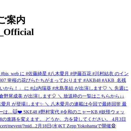
演のご案内
Official
 #bis_web に #佐藤綺星 #八木愛月 #伊藤百花 #川村結衣 のイン
ew/170807 🌸桜の花びらたちがまっております #AKB48 #AKB_名残
ないから！」 に #山内瑞葵 #水島美結 が出演します🤍 ＼ 先週に
に #倉野尾成美 が出演します🎈 ＼ 放送枠の一覧はこちらから↓↓
#八木愛月 が登場します✨ ＼ 八木愛月の連載は今回で最終回🌸 最
ンバーは…🐱❤️ SKE48 #野村実代 #令和のニャーKB #妖怪ウォッ
8の進路を変えます。 どうか、力を貸してください。 4月3日
event/?mid...
2月18日(水)KT Zepp Yokohamaで開催🎡