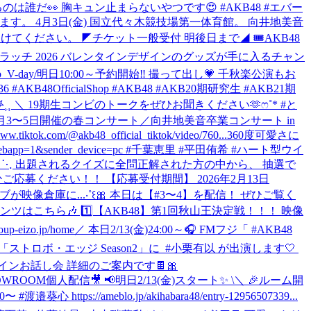
だ👀 胸キュン止まらないやつです😍 #AKB48 #エバー
す。 4月3日(金) 国立代々木競技場第一体育館。 向井地美音
けてください。 ◤チケット一般受付 明後日まで◢ 🎟AKB48
バレンタインスクラッチ 2026 バレンタインデザインのグッズが手に入るチャン
-day/
明日10:00～予約開始‼️ 撮って出し💗 千秋楽公演もお
#AKB48OfficialShop #AKB48 #AKB20期研究生 #AKB21期
す𖤐⸒⸒ ＼ 19期生コンビのトークをぜひお聞きください🫶ෆ˚* #と
🔥 4月3〜5日開催の春コンサート／向井地美音卒業コンサート in
.com/@akb48_official_tiktok/video/760...
360度可愛さに
from_webapp=1&sender_device=pc #千葉恵里 #平田侑希 #ハート型ウイ
 ＼⋱ 出題されるクイズに全問正解された方の中から、 抽選で
応募ください！！ 【応募受付期間】 2026年2月13日
ブが映像倉庫に...‧˚꒰🎀 本日は【#3〜4】を配信！ ぜひご覧く
ツはこちら🎶 1️⃣【AKB48】第1回秋山王決定戦！！！ 映像
o.jp/home
／ 本日2/13(金)24:00～🎧 FMフジ「 #AKB48
ッジ Season2」に ‎ ⁦‪#小栗有以‬⁩ が出演します🤍 ‎
日)オンラインお話し会 詳細のご案内です🍫🎀
OWROOM個人配信🎥 📢明日2/13(金)スタート✨ \＼ 🎉ルーム開
ttps://ameblo.jp/akihabara48/entry-12956507339...