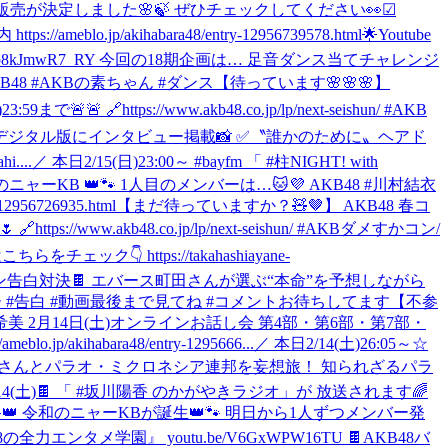
販売が決定しました🌸🍃 ぜひチェックしてください👀☑︎
blo.jp/akihabara48/entry-12956739578.html
🌟Youtube
/p8kJmwR7_RY 今回の18期企画は… 足音ダンス当てチャレンジ
48 #AKBの素ちゃん #ダンス
【待っています🌸🌸🌸】
https://www.akb48.co.jp/lp/next-seishun/ #AKB
🗞朝日新聞デジタル版にインタビュー掲載📸 ✅〝誰かのために〟ヘアド
....
／ 本日2/15(日)23:00～ #bayfm 「 #柱NIGHT! with
 令和のニャーKB 👑🐾 1人目のメンバーは…🐱💜 AKB48 #川村結衣
56726935.html
【まだ待っていますか？🧸🤎】 AKB48 春コ
//www.akb48.co.jp/lp/next-seishun/ #AKBダメすかコン
/
👇 https://takahashiayane-
イン告白対決🍫 エバース町田さんが選ぶ“本命”を予想しながら
インデー #告白 #動画最後まで見てね #コメントお待ちしてます
【不参
希美 2月14日(土)オンラインお話し会 第4部・第6部・第7部・
bara48/entry-1295666...
／ 本日2/14(土)26:05～☆
ドスコイさんとパラオ・ミクロネシア連邦を妄想旅！ 知られざるパラ
/14(土)🍫 「 #坂川陽香 のかがやきラジオ」が 放送されます🌈
 🐾👑 令和のニャーKBが誕生👑🐾 明日から1人ずつメンバー発
48の全力エンタメ学園』 youtu.be/V6GxWPW16TU 🍫AKB48バ