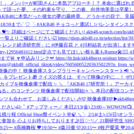
」 メンバーが町田さんに本気アプローチ！？ 本命に選ばれるのは誰
で語った夢。 その約束を守り、 この春、向井地美音は卒業しま
 AKB48に本気だった彼女の夢の最終章。 どうかその目で、見届
2/15(日)18:59まで˗ˋˏ♡ ˎˊ˗ #AKB48 チョコっと運試し!
ージにてご確認ください! akb48-scratch.com/lp/akb_V
https://shop.akb48.co.jp/selection/list/3936 
第1「虎ノ門 トレンド経済研究所」に #伊藤百花 と #川村結衣 が出演しま
y-12956481612.html
定点でも見てほしい根も葉もRumor🎤❤️‍
https://lit.link/akb48next-seishun https://www.tiktok
akb48_official_tiktok/video/7605600522036350229?is_
べて映像の中！ 映像倉庫スタンプラリーキャンペーンスタート📢
をプレゼント🎁 クイズの答えは、すべて映像の中に…！ ぜひご
アーカイブを映像倉庫で配信 ✨ ＼ 『AKB48 17研究所！』アーカイ
る』のコンテンツ 映像倉庫で配信開始❕⭐️ ＼ 本日の配信コンテン
お楽しみください 🎶🩷 映像倉庫HP ▶️akb48group-eiz
きください໒꒱· ﾟ #アップティー
‎／ ‎本日2/13(金) 23:00～WOWOW📺 ‎「ストロボ・エ
名残り桜 Official Shop盤イベント🌸🍃 ＼⋱ 2/14(土)-15(
html みなさまのご参加を 心よりお待ちしております🤳🏻♡‧⁺
/／ 21期研究生 SH
#髙橋舞桜 🧡19:50〜 #森川優 🩷20:15〜 #牧戸愛茉 💙20:40〜 #渡邉葵心 h