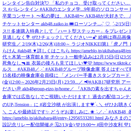
レンタイン告白対決💘 「私のチョコ、受け取ってください…！
ス #バレンタイン #AKBのエンタメ学...
9年前のソロコンサート
卒業コンサート 〜私の夢は、AKB48〜 AKB48が大好きで、
チケットセンター akb48.zaiko.io 🎟ローソンチ...
˗ˋˏ♡ ˎˊ˗
ス!! 多連購入特典として「ハート型ステッカー」をプレゼント💝✨ 詳細はペ
見逃しなく💐 ぜひチェックしてくださいー🌠 絵柄は商品画像一覧よりご確認ください☑ 
研究生
／ 2/19(木),2/26(木)18:00～ ラジオNIKKEI
らけん #akb48 ▼詳しくはこちら https://ameblo.jp/akihabara48/entr
代々木第一体育館🌷🌸 チケット一般申込みは2月15日(日)23:59まで🚨 🔽申込みリンク🪽 
死角なし🔫🎀 衣装の後ろも見てほしい💗🩷 https://www.tiktok.com/@
ルス #AKB48
／⋰ #AKB48グループ映像倉庫 答えはす
15名様の映像倉庫会員様に 「メンバー手書きスタンプカード」
(金)12:00～2026年2月23日(月) 23:59...
／ 📢#AKB17研究所 
ださい💭 akb48group-eizo.jp/home
／ 『AKBの素を出すちゃんね
倉庫では広告なしでご視聴いただけます！ 過去の配信コンテンツも合わせて、
のUP-Tension」に #岩立沙穂 が出演します💗 ̖́- ＼ ぜひお聴
＼ ‎こんや最終話です✨ ‎どうぞお楽しみに. ❀ ݁ ˖
／⋰ #AKB48_
https://ameblo.jp/akihabara48/entry-12956533281.
設記念リレー配信開催🎉 🗓️2/13(金) 🩵19:00〜 #田中沙友利 💜19:25〜 