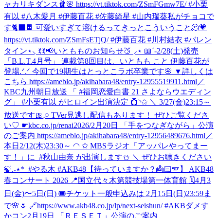
ャカリキダンス🩰🌸 https://vt.tiktok.com/ZSmFGmw7E/ #小栗
有以 #八木愛月 #伊藤百花 #佐藤綺星 #山内瑞葵
私がチョコで
す🐈‍⬛🍫 可愛いすぎて溶けるってきっとこういうこと🫠💗
https://vt.tiktok.com/ZSmFsETjQ/ #伊藤百花 #川村結衣 #バレン
タイン
⋆⸜ ꉂꉂ📢いともものお知らせ🍑 ⸝⋆ 📖´-2/28(土)発売
「B.L.T.4月号」 連載第8回目は、いともも こと 伊藤百花が
登場.ᐟ.ᐟ 今回で19期生はとっとこラボ卒業です🌸 ▼詳しくは
こちら https://ameblo.jp/akihabara48/entry-12955519911.html
／
KBC九州朝日放送 「 #福岡恋愛白書 21 さよならウエディン
グ」 #小栗有以 がヒロイン出演決定 💍◝✩ ＼ 3/27(金)23:15～
放送です🎀𓈒𓏸 TVer見逃し配信もあります！ ぜひご覧くださ
い♡ ☛kbc.co.jp/renai2026/
2月20日 「手をつなぎながら」公演
のご案内 https://ameblo.jp/akihabara48/entry-12956489676.html
‎／
‎本日2/12(木)23:30～ ◠ ✩ ‎MBSラジオ「アッパレやってまー
す！」に ‎ ⁦‪#秋山由奈‬⁩ が出演します⛄ ‎＼ ‎ぜひお聴きください
【待っていますか？👼🏻🪽】 AKB48
春コンサート 2026 📍国立代々木第競技場第一体育館 🗓️4月3
日(金)〜5日(日) 🎟️チケット一般申込みは 2月15日(日)23:59ま
で🌸🌷 🔗https://www.akb48.co.jp/lp/next-seishun/ #AKBダメす
かコン
2月19日 「ＲＥＳＥＴ」公演のご案内