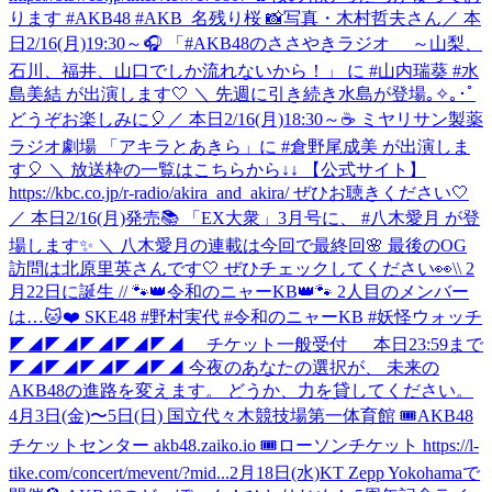
ります #AKB48 #AKB_名残り桜 📸写真・木村哲夫さん
／ 本
日2/16(月)19:30～🎧 「#AKB48のささやきラジオ ～山梨、
石川、福井、山口でしか流れないから！」 に #山内瑞葵 #水
島美結 が出演します🤍 ＼ 先週に引き続き水島が登場｡✧｡･ﾟ
どうぞお楽しみに🎈
／ 本日2/16(月)18:30～☕ ミヤリサン製薬
ラジオ劇場 「アキラとあきら」に #倉野尾成美 が出演しま
す🎈 ＼ 放送枠の一覧はこちらから↓↓ 【公式サイト】
https://kbc.co.jp/r-radio/akira_and_akira/ ぜひお聴きください🤍
／ 本日2/16(月)発売📚 「EX大衆」3月号に、 #八木愛月 が登
場します✨ ＼ 八木愛月の連載は今回で最終回🌸 最後のOG
訪問は北原里英さんです🤍 ぜひチェックしてください👀
\\ 2
月22日に誕生 // 🐾👑令和のニャーKB👑🐾 2人目のメンバー
は…🐱❤️ SKE48 #野村実代 #令和のニャーKB #妖怪ウォッチ
◤◢◤◢◤◢◤◢◤◢ チケット一般受付 本日23:59まで
◤◢◤◢◤◢◤◢◤◢ 今夜のあなたの選択が、 未来の
AKB48の進路を変えます。 どうか、力を貸してください。
4月3日(金)〜5日(日) 国立代々木競技場第一体育館 🎟AKB48
チケットセンター akb48.zaiko.io 🎟ローソンチケット https://l-
tike.com/concert/mevent/?mid...
2月18日(水)KT Zepp Yokohamaで