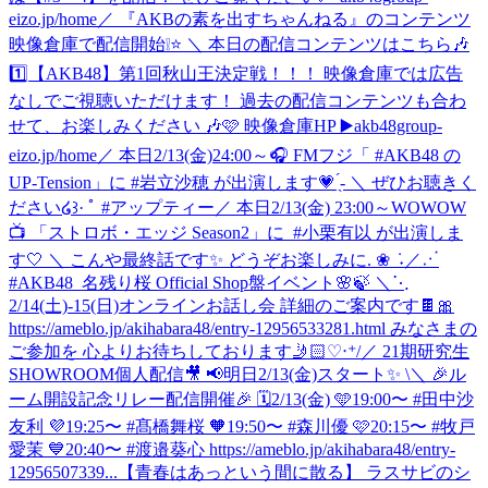
eizo.jp/home
／ 『AKBの素を出すちゃんねる』のコンテンツ
映像倉庫で配信開始❕⭐️ ＼ 本日の配信コンテンツはこちら🎶
1️⃣【AKB48】第1回秋山王決定戦！！！ 映像倉庫では広告
なしでご視聴いただけます！ 過去の配信コンテンツも合わ
せて、お楽しみください 🎶🩷 映像倉庫HP ▶️akb48group-
eizo.jp/home
／ 本日2/13(金)24:00～🎧 FMフジ「 #AKB48 の
UP-Tension」に #岩立沙穂 が出演します💗 ̖́- ＼ ぜひお聴きく
ださい໒꒱· ﾟ #アップティー
‎／ ‎本日2/13(金) 23:00～WOWOW
📺 ‎「ストロボ・エッジ Season2」に ‎ ⁦‪#小栗有以‬⁩ が出演しま
す🤍 ‎＼ ‎こんや最終話です✨ ‎どうぞお楽しみに. ❀ ݁ ˖
／⋰
#AKB48_名残り桜 Official Shop盤イベント🌸🍃 ＼⋱
2/14(土)-15(日)オンラインお話し会 詳細のご案内です🍫🎀
https://ameblo.jp/akihabara48/entry-12956533281.html みなさまの
ご参加を 心よりお待ちしております🤳🏻♡‧⁺
/／ 21期研究生
SHOWROOM個人配信🎥 📢明日2/13(金)スタート✨ \＼ 🎉ル
ーム開設記念リレー配信開催🎉 🗓️2/13(金) 🩵19:00〜 #田中沙
友利 💜19:25〜 #髙橋舞桜 🧡19:50〜 #森川優 🩷20:15〜 #牧戸
愛茉 💙20:40〜 #渡邉葵心 https://ameblo.jp/akihabara48/entry-
12956507339...
【青春はあっという間に散る】 ラスサビのシ