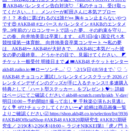
🍫AKB48バレンタイン告白対決💘 「私のチョコ、受け取っ
てください…！」 メンバーが町田さんに本気アプロー
チ！？ 本命に選ばれるのは誰だ👀 胸キュン止まらないやつ
です😍 #AKB48 #エバース #バレンタイン #AKBのエンタメ
学...
9年前のソロコンサートで語った夢。 その約束を守り、
この春、向井地美音は卒業します。 4月3日(金) 国立代々木
競技場第一体育館。 向井地美音卒業コンサート 〜私の夢
は、AKB48〜 AKB48が大好きで、 AKB48に本気だった彼
女の夢の最終章。 どうかその目で、見届けてください。 ◤
チケット一般受付 明後日まで◢ 🎟AKB48 チケットセンター
akb48.zaiko.io 🎟ローソンチ...
˗ˋˏ♡ ˎˊ˗2/15(日)18:59まで˗ˋˏ♡ ˎˊ˗
#AKB48 チョコっと運試し!バレンタインスクラッチ 2026 バ
レンタインデザインのグッズが手に入るチャンス!! 多連購入
特典として「ハート型ステッカー」をプレゼント💝✨ 詳細
はページにてご確認ください! akb48-scratch.com/lp/akb_V-day/
明日10:00～予約開始‼️ 撮って出し💗 千秋楽公演もお見逃し
なく💐 ぜひチェックしてくださいー🌠 絵柄は商品画像一覧
よりご確認ください☑ https://shop.akb48.co.jp/selection/list/3936
#AKB48OfficialShop #AKB48 #AKB20期研究生 #AKB21期研
究生
／ 2/19(木),2/26(木)18:00～ ラジオNIKKEI第1「虎ノ門 ト