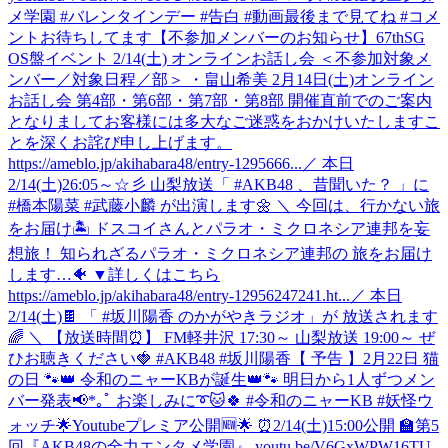
メ学園 #バレンタインデー #告白 #動画最後まで見てね #コメ
ントお待ちしてます
【不参加メンバーのお知らせ】67thSG
OS盤イベント 2/14(土) オンラインお話し会 ＜不参加対象メ
ンバー／対象日程／部＞ ・畠山希美 2月14日(土)オンライン
お話し会 第4部・第6部・第7部・第8部 開催直前でのご案内
となりましてお客様には多大なご迷惑をおかけいたしますこ
とを深くお詫び申し上げます。
https://ameblo.jp/akihabara48/entry-1295666...
／ 本日
2/14(土)26:05～☆彡 山梨放送「 #AKB48 、昔聞いた？ 」に
#橋本陽菜 #武藤小麟 が出演します🌼 ＼ 今回は、行かない旅
をお届け🏝️ ドスコイさんとパラオ・ミクロネシア連邦を妄
想旅！ 知られざるパラオ・ミクロネシア連邦の 旅をお届け
します…🐠 ▼詳しくはこちら
https://ameblo.jp/akihabara48/entry-12956247241.ht...
／ 本日
2/14(土)🍫 「 #坂川陽香 のかがやきラジオ」が 放送されます
🌈 ＼ 【放送時間⏰】 FM軽井沢 17:30～ 山梨放送 19:00～ ぜ
ひお聴きください🍓 #AKB48 #坂川陽香
【 予告 】2月22日 猫
の日 🐾👑 令和のニャーKBが誕生👑🐾 明日から1人ずつメン
バー発表📢*｡ﾟ お楽しみに➰🐱🍀 #令和のニャーKB #妖怪ウ
ォッチ
🌟Youtubeプレミア公開🆕🌟 ⏰2/14(土)15:00公開 🏫第5
回『AKB48の全力エンタメ学園』 youtu.be/V6GxWPW16TU