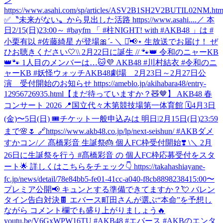
ン
https://www.asahi.com/sp/articles/ASV2B1SH2V2BUTIL02NM.htm
✅〝未来がない〟から見出した活路 https://www.asahi....
／ 本
日2/15(日)23:00～ #bayfm 「 #柱NIGHT! with #AKB48 」は #
小栗有以 #佐藤綺星 が登場🎀´‐ ＼ ⋆͛📢⋆ 生放送でお届け！ ぜ
ひお聴きください🤍
\\ 2月22日に誕生 // 🐾👑 令和のニャーKB
👑🐾 1人目のメンバーは…🐱💜 AKB48 #川村結衣 #令和のニ
ャーKB #妖怪ウォッチ
AKB48劇場 2月23日～2月27日公
演 受付開始のお知らせ https://ameblo.jp/akihabara48/entry-
12956726935.html
【まだ待っていますか？🧸🤎】 AKB48 春
コンサート 2026 📍国立代々木第競技場第一体育館 🗓️4月3日
(金)〜5日(日) 🎟️チケット一般申込みは 明日❕2月15日(日)23:59
まで🌸🌷 🔗https://www.akb48.co.jp/lp/next-seishun/ #AKBダメ
すかコン
/／ 髙橋彩音 生誕祭🎂 個人FC枠受付開始❣️ \＼ 2月
26日に生誕祭を行う #髙橋彩音 の 個人FC枠応募受付をスタ
ート🌟 詳しくはこちらをチェック👇 https://takahashiayane-
fc.jp/news/detail/78e84bb5-fe01-41cc-a040-f8cb88982384
15:00〜
プレミア公開📢 キュンとする準備できてますか？💘 バレン
タイン告白対決🍫 エバース町田さんが選ぶ“本命”を予想し
ながら コメント欄でも盛り上がりましょう🔥
youtu.be/V6GxWPW16TU #AKB48 #エバース #AKBのエンタ