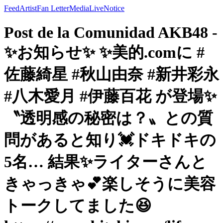
Feed
Artist
Fan Letter
Media
Live
Notice
Post de la Comunidad AKB48 -
✨お知らせ✨ ✨美的.comに #
佐藤綺星 #秋山由奈 #新井彩永
#八木愛月 #伊藤百花 が登場✨
〝透明感の秘密は？〟との質
問があると知り💓ドキドキの
5名… 結果✨ライターさんと
きゃっきゃ💕楽しそうに美容
トークしてました😆