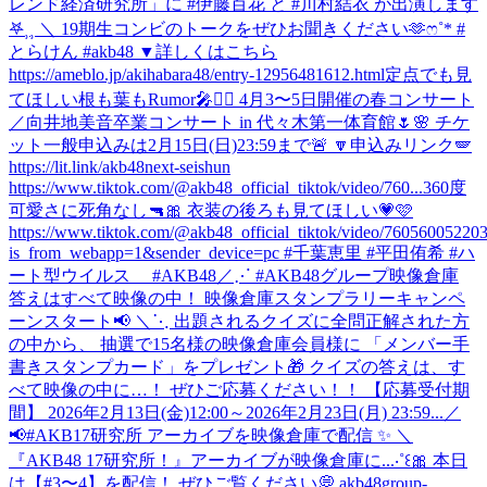
レンド経済研究所」に #伊藤百花 と #川村結衣 が出演します
𖤐⸒⸒ ＼ 19期生コンビのトークをぜひお聞きください🫶ෆ˚* #
とらけん #akb48 ▼詳しくはこちら
https://ameblo.jp/akihabara48/entry-12956481612.html
定点でも見
てほしい根も葉もRumor🎤❤️‍🔥 4月3〜5日開催の春コンサート
／向井地美音卒業コンサート in 代々木第一体育館🌷🌸 チケ
ット一般申込みは2月15日(日)23:59まで🚨 🔽申込みリンク🪽
https://lit.link/akb48next-seishun
https://www.tiktok.com/@akb48_official_tiktok/video/760...
360度
可愛さに死角なし🔫🎀 衣装の後ろも見てほしい💗🩷
https://www.tiktok.com/@akb48_official_tiktok/video/7605600522
is_from_webapp=1&sender_device=pc #千葉恵里 #平田侑希 #ハ
ート型ウイルス #AKB48
／⋰ #AKB48グループ映像倉庫
答えはすべて映像の中！ 映像倉庫スタンプラリーキャンペ
ーンスタート📢 ＼⋱ 出題されるクイズに全問正解された方
の中から、 抽選で15名様の映像倉庫会員様に 「メンバー手
書きスタンプカード」をプレゼント🎁 クイズの答えは、す
べて映像の中に…！ ぜひご応募ください！！ 【応募受付期
間】 2026年2月13日(金)12:00～2026年2月23日(月) 23:59...
／
📢#AKB17研究所 アーカイブを映像倉庫で配信 ✨ ＼
『AKB48 17研究所！』アーカイブが映像倉庫に...‧˚꒰🎀 本日
は【#3〜4】を配信！ ぜひご覧ください💭 akb48group-