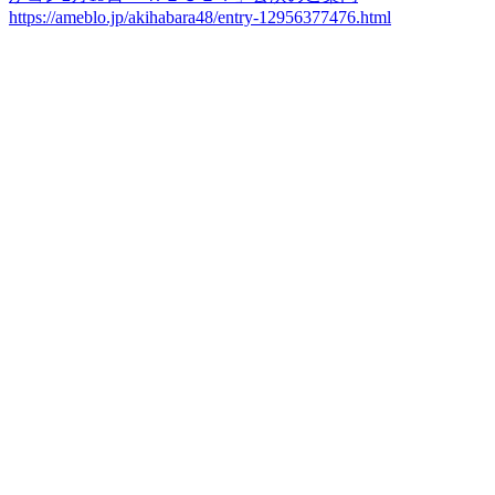
https://ameblo.jp/akihabara48/entry-12956377476.html