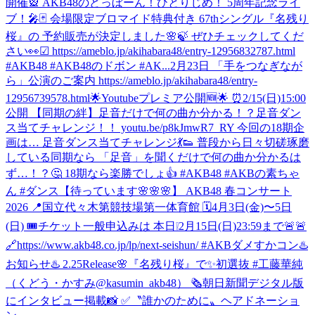
開催🎡 AKB48のどっぼーん！ひとりじめ！ 5周年記念ライ
ブ！🎤🃏 会場限定ブロマイド特典付き 67thシングル『名残り
桜』の 予約販売が決定しました🌸🍃 ぜひチェックしてくだ
さい👀☑︎ https://ameblo.jp/akihabara48/entry-12956832787.html
#AKB48 #AKB48のドボン #AK...
2月23日 「手をつなぎなが
ら」公演のご案内 https://ameblo.jp/akihabara48/entry-
12956739578.html
🌟Youtubeプレミア公開🆕🌟 ⏰2/15(日)15:00
公開 【同期の絆】足音だけで何の曲か分かる！？足音ダン
ス当てチャレンジ！！ youtu.be/p8kJmwR7_RY 今回の18期企
画は… 足音ダンス当てチャレンジ💃👟 普段から日々切磋琢磨
している同期なら 「足音」を聞くだけで何の曲か分かるは
ず…！？🤔 18期なら楽勝でしょ👍 #AKB48 #AKBの素ちゃ
ん #ダンス
【待っています🌸🌸🌸】 AKB48 春コンサート
2026 📍国立代々木第競技場第一体育館 🗓️4月3日(金)〜5日
(日) 🎟️チケット一般申込みは 本日❕2月15日(日)23:59まで🚨🚨
🔗https://www.akb48.co.jp/lp/next-seishun/ #AKBダメすかコン
♨️
お知らせ♨️ 2.25Release🌸『名残り桜』で✨初選抜 #工藤華純
（くどう・かすみ@kasumin_akb48） 🗞朝日新聞デジタル版
にインタビュー掲載📸 ✅〝誰かのために〟ヘアドネーショ