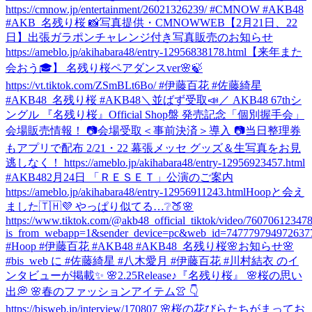
https://cmnow.jp/entertainment/26021326239/ #CMNOW #AKB48
#AKB_名残り桜 📸写真提供・CMNOWWEB
【2月21日、22
日】出張ガラポンチャレンジ付き写真販売のお知らせ
https://ameblo.jp/akihabara48/entry-12956838178.html
【来年また
会おう🎓】 名残り桜ペアダンスver🌸🍃
https://vt.tiktok.com/ZSmBLt6Bo/ #伊藤百花 #佐藤綺星
#AKB48_名残り桜 #AKB48
＼並ばず受取📣／ AKB48 67thシ
ングル 『名残り桜』Official Shop盤 発売記念「個別握手会」
会場販売情報！ 📷会場受取＜事前決済＞導入 📷当日整理券
もアプリで配布 2/21・22 幕張メッセ グッズ＆生写真をお見
逃しなく！ https://ameblo.jp/akihabara48/entry-12956923457.html
#AKB48
2月24日 「ＲＥＳＥＴ」公演のご案内
https://ameblo.jp/akihabara48/entry-12956911243.html
Hoopと会え
ました🇹🇭💜 やっぱり似てる…❔🍑🌸
https://www.tiktok.com/@akb48_official_tiktok/video/7607061234
is_from_webapp=1&sender_device=pc&web_id=747779794972637
#Hoop #伊藤百花 #AKB48 #AKB48_名残り桜
🌸お知らせ🌸
#bis_web に #佐藤綺星 #八木愛月 #伊藤百花 #川村結衣 のイ
ンタビューが掲載✨ 🌸2.25Release♪『名残り桜』 🌸桜の思い
出💭 🌸春のファッションアイテム👚 👇
https://bisweb.jp/interview/170807 🌸桜の花びらたちがまってお