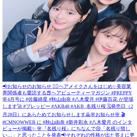
📢お知らせのお知らせ 💆‍♀️ヘアメイクさんをはじめ✨美容業
界関係者も愛読する📕ヘアビューティーマガジン #PREPPY
🌸4月号に #佐藤綺星 #秋山由奈 #八木愛月 #伊藤百花 が登場
します🚀 #プレッピー #AKB48 #AKB_名残り桜 🗓発売日（2
月28日）にあらためてお知らせします🙇
🌸お知らせ🌸 🎬
#CMNOWWEB に #秋山由奈 #新井彩永 #八木愛月 のインタ
ビューが掲載✨ 🌸『名残り桜』にちなんで😢「名残り惜し
い…」と思ったことを発表📢それぞれの性格が出た答えに💬