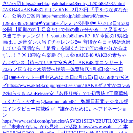
さい👀☑︎ https://ameblo.jp/akihabara48/entry-12956832787.html
#AKB48 #AKB48のドボン #AK...
2月23日 「手をつなぎなが
ら」公演のご案内 https://ameblo.jp/akihabara48/entry-
12956739578.html
🌟Youtubeプレミア公開🆕🌟 ⏰2/15(日)15:00
公開 【同期の絆】足音だけで何の曲か分かる！？足音ダン
ス当てチャレンジ！！ youtu.be/p8kJmwR7_RY 今回の18期企
画は… 足音ダンス当てチャレンジ💃👟 普段から日々切磋琢磨
している同期なら 「足音」を聞くだけで何の曲か分かるは
ず…！？🤔 18期なら楽勝でしょ👍 #AKB48 #AKBの素ちゃ
ん #ダンス
【待っています🌸🌸🌸】 AKB48 春コンサート
2026 📍国立代々木第競技場第一体育館 🗓️4月3日(金)〜5日
(日) 🎟️チケット一般申込みは 本日❕2月15日(日)23:59まで🚨🚨
🔗https://www.akb48.co.jp/lp/next-seishun/ #AKBダメすかコン
♨️
お知らせ♨️ 2.25Release🌸『名残り桜』で✨初選抜 #工藤華純
（くどう・かすみ@kasumin_akb48） 🗞朝日新聞デジタル版
にインタビュー掲載📸 ✅〝誰かのために〟ヘアドネーショ
ン
https://www.asahi.com/sp/articles/ASV2B1SH2V2BUTIL02NM.htm
✅〝未来がない〟から見出した活路 https://www.asahi....
／ 本
日2/15(日)23:00～ #bayfm 「 #柱NIGHT! with #AKB48 」は #