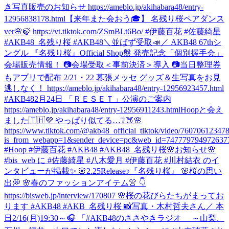
き写真販売のお知らせ https://ameblo.jp/akihabara48/entry-
12956838178.html
【来年また会おう🎓】 名残り桜ペアダンス
ver🌸🍃 https://vt.tiktok.com/ZSmBLt6Bo/ #伊藤百花 #佐藤綺星
#AKB48_名残り桜 #AKB48
＼並ばず受取📣／ AKB48 67thシ
ングル 『名残り桜』Official Shop盤 発売記念「個別握手会」
会場販売情報！ 📷会場受取＜事前決済＞導入 📷当日整理券
もアプリで配布 2/21・22 幕張メッセ グッズ＆生写真をお見
逃しなく！ https://ameblo.jp/akihabara48/entry-12956923457.html
#AKB48
2月24日 「ＲＥＳＥＴ」公演のご案内
https://ameblo.jp/akihabara48/entry-12956911243.html
Hoopと会え
ました🇹🇭💜 やっぱり似てる…❔🍑🌸
https://www.tiktok.com/@akb48_official_tiktok/video/7607061234
is_from_webapp=1&sender_device=pc&web_id=747779794972637
#Hoop #伊藤百花 #AKB48 #AKB48_名残り桜
🌸お知らせ🌸
#bis_web に #佐藤綺星 #八木愛月 #伊藤百花 #川村結衣 のイ
ンタビューが掲載✨ 🌸2.25Release♪『名残り桜』 🌸桜の思い
出💭 🌸春のファッションアイテム👚 👇
https://bisweb.jp/interview/170807 🌸桜の花びらたちがまってお
ります #AKB48 #AKB_名残り桜 📸写真・木村哲夫さん
／ 本
日2/16(月)19:30～🎧 「#AKB48のささやきラジオ ～山梨、