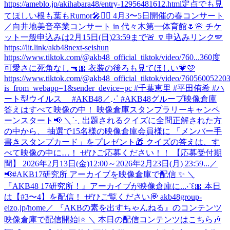
https://ameblo.jp/akihabara48/entry-12956481612.html
定点でも見
てほしい根も葉もRumor🎤❤️‍🔥 4月3〜5日開催の春コンサート
／向井地美音卒業コンサート in 代々木第一体育館🌷🌸 チケ
ット一般申込みは2月15日(日)23:59まで🚨 🔽申込みリンク🪽
https://lit.link/akb48next-seishun
https://www.tiktok.com/@akb48_official_tiktok/video/760...
360度
可愛さに死角なし🔫🎀 衣装の後ろも見てほしい💗🩷
https://www.tiktok.com/@akb48_official_tiktok/video/7605600522
is_from_webapp=1&sender_device=pc #千葉恵里 #平田侑希 #ハ
ート型ウイルス #AKB48
／⋰ #AKB48グループ映像倉庫
答えはすべて映像の中！ 映像倉庫スタンプラリーキャンペ
ーンスタート📢 ＼⋱ 出題されるクイズに全問正解された方
の中から、 抽選で15名様の映像倉庫会員様に 「メンバー手
書きスタンプカード」をプレゼント🎁 クイズの答えは、す
べて映像の中に…！ ぜひご応募ください！！ 【応募受付期
間】 2026年2月13日(金)12:00～2026年2月23日(月) 23:59...
／
📢#AKB17研究所 アーカイブを映像倉庫で配信 ✨ ＼
『AKB48 17研究所！』アーカイブが映像倉庫に...‧˚꒰🎀 本日
は【#3〜4】を配信！ ぜひご覧ください💭 akb48group-
eizo.jp/home
／ 『AKBの素を出すちゃんねる』のコンテンツ
映像倉庫で配信開始❕⭐️ ＼ 本日の配信コンテンツはこちら🎶