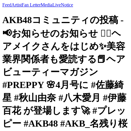
Feed
Artist
Fan Letter
Media
Live
Notice
AKB48コミュニティの投稿 -
📢お知らせのお知らせ 💆‍♀️ヘ
アメイクさんをはじめ✨美容
業界関係者も愛読する📕ヘア
ビューティーマガジン
#PREPPY 🌸4月号に #佐藤綺
星 #秋山由奈 #八木愛月 #伊藤
百花 が登場します🚀 #プレッ
ピー #AKB48 #AKB_名残り桜