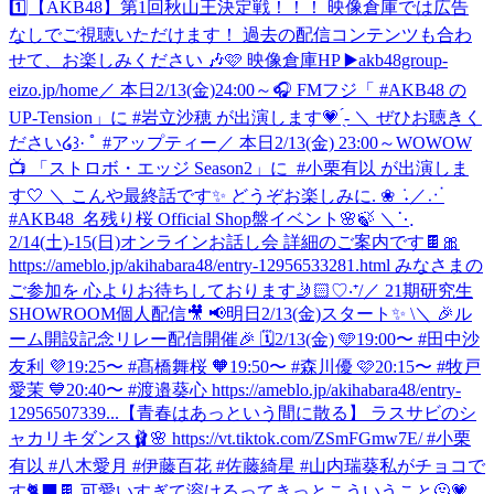
1️⃣【AKB48】第1回秋山王決定戦！！！ 映像倉庫では広告
なしでご視聴いただけます！ 過去の配信コンテンツも合わ
せて、お楽しみください 🎶🩷 映像倉庫HP ▶️akb48group-
eizo.jp/home
／ 本日2/13(金)24:00～🎧 FMフジ「 #AKB48 の
UP-Tension」に #岩立沙穂 が出演します💗 ̖́- ＼ ぜひお聴きく
ださい໒꒱· ﾟ #アップティー
‎／ ‎本日2/13(金) 23:00～WOWOW
📺 ‎「ストロボ・エッジ Season2」に ‎ ⁦‪#小栗有以‬⁩ が出演しま
す🤍 ‎＼ ‎こんや最終話です✨ ‎どうぞお楽しみに. ❀ ݁ ˖
／⋰
#AKB48_名残り桜 Official Shop盤イベント🌸🍃 ＼⋱
2/14(土)-15(日)オンラインお話し会 詳細のご案内です🍫🎀
https://ameblo.jp/akihabara48/entry-12956533281.html みなさまの
ご参加を 心よりお待ちしております🤳🏻♡‧⁺
/／ 21期研究生
SHOWROOM個人配信🎥 📢明日2/13(金)スタート✨ \＼ 🎉ル
ーム開設記念リレー配信開催🎉 🗓️2/13(金) 🩵19:00〜 #田中沙
友利 💜19:25〜 #髙橋舞桜 🧡19:50〜 #森川優 🩷20:15〜 #牧戸
愛茉 💙20:40〜 #渡邉葵心 https://ameblo.jp/akihabara48/entry-
12956507339...
【青春はあっという間に散る】 ラスサビのシ
ャカリキダンス🩰🌸 https://vt.tiktok.com/ZSmFGmw7E/ #小栗
有以 #八木愛月 #伊藤百花 #佐藤綺星 #山内瑞葵
私がチョコで
す🐈‍⬛🍫 可愛いすぎて溶けるってきっとこういうこと🫠💗