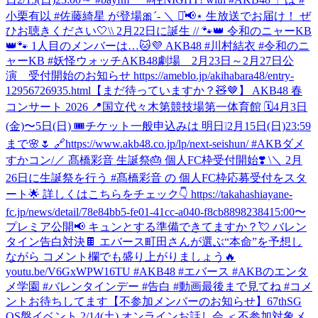
小栗有以 #佐藤綺星 が登場🎀´‐ ＼ ⋆͛📢⋆ 生放送でお届け！ ぜ
ひお聴きください🤍
\\ 2月22日に誕生 // 🐾👑 令和のニャーKB
👑🐾 1人目のメンバーは…🐱💜 AKB48 #川村結衣 #令和のニ
ャーKB #妖怪ウォッチ
AKB48劇場 2月23日～2月27日公
演 受付開始のお知らせ https://ameblo.jp/akihabara48/entry-
12956726935.html
【まだ待っていますか？🧸🤎】 AKB48 春
コンサート 2026 📍国立代々木第競技場第一体育館 🗓️4月3日
(金)〜5日(日) 🎟️チケット一般申込みは 明日❕2月15日(日)23:59
まで🌸🌷 🔗https://www.akb48.co.jp/lp/next-seishun/ #AKBダメ
すかコン
/／ 髙橋彩音 生誕祭🎂 個人FC枠受付開始❣️ \＼ 2月
26日に生誕祭を行う #髙橋彩音 の 個人FC枠応募受付をスタ
ート🌟 詳しくはこちらをチェック👇 https://takahashiayane-
fc.jp/news/detail/78e84bb5-fe01-41cc-a040-f8cb88982384
15:00〜
プレミア公開📢 キュンとする準備できてますか？💘 バレン
タイン告白対決🍫 エバース町田さんが選ぶ“本命”を予想し
ながら コメント欄でも盛り上がりましょう🔥
youtu.be/V6GxWPW16TU #AKB48 #エバース #AKBのエンタ
メ学園 #バレンタインデー #告白 #動画最後まで見てね #コメ
ントお待ちしてます
【不参加メンバーのお知らせ】67thSG
OS盤イベント 2/14(土) オンラインお話し会 ＜不参加対象メ