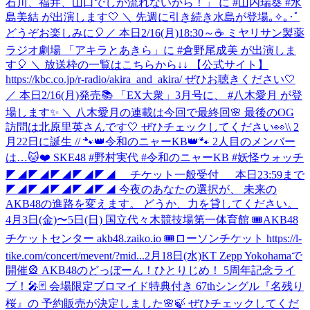
石川、福井、山口でしか流れないから！」 に #山内瑞葵 #水
島美結 が出演します🤍 ＼ 先週に引き続き水島が登場｡✧｡･ﾟ
どうぞお楽しみに🎈
／ 本日2/16(月)18:30～☕ ミヤリサン製薬
ラジオ劇場 「アキラとあきら」に #倉野尾成美 が出演しま
す🎈 ＼ 放送枠の一覧はこちらから↓↓ 【公式サイト】
https://kbc.co.jp/r-radio/akira_and_akira/ ぜひお聴きください🤍
／ 本日2/16(月)発売📚 「EX大衆」3月号に、 #八木愛月 が登
場します✨ ＼ 八木愛月の連載は今回で最終回🌸 最後のOG
訪問は北原里英さんです🤍 ぜひチェックしてください👀
\\ 2
月22日に誕生 // 🐾👑令和のニャーKB👑🐾 2人目のメンバー
は…🐱❤️ SKE48 #野村実代 #令和のニャーKB #妖怪ウォッチ
◤◢◤◢◤◢◤◢◤◢ チケット一般受付 本日23:59まで
◤◢◤◢◤◢◤◢◤◢ 今夜のあなたの選択が、 未来の
AKB48の進路を変えます。 どうか、力を貸してください。
4月3日(金)〜5日(日) 国立代々木競技場第一体育館 🎟AKB48
チケットセンター akb48.zaiko.io 🎟ローソンチケット https://l-
tike.com/concert/mevent/?mid...
2月18日(水)KT Zepp Yokohamaで
開催🎡 AKB48のどっぼーん！ひとりじめ！ 5周年記念ライ
ブ！🎤🃏 会場限定ブロマイド特典付き 67thシングル『名残り
桜』の 予約販売が決定しました🌸🍃 ぜひチェックしてくだ