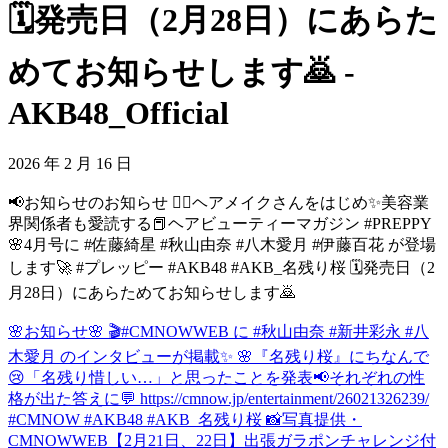
🗓発売日（2月28日）にあらた
めてお知らせします🙇 -
AKB48_Official
2026 年 2 月 16 日
📢お知らせのお知らせ 💆‍♀️ヘアメイクさんをはじめ✨美容業
界関係者も愛読する📕ヘアビューティーマガジン #PREPPY
🌸4月号に #佐藤綺星 #秋山由奈 #八木愛月 #伊藤百花 が登場
します🚀 #プレッピー #AKB48 #AKB_名残り桜 🗓発売日（2
月28日）にあらためてお知らせします🙇
🌸お知らせ🌸 🎬#CMNOWWEB に #秋山由奈 #新井彩永 #八
木愛月 のインタビューが掲載✨ 🌸『名残り桜』にちなんで
😢「名残り惜しい…」と思ったことを発表📢それぞれの性
格が出た答えに💬 https://cmnow.jp/entertainment/26021326239/
#CMNOW #AKB48 #AKB_名残り桜 📸写真提供・
CMNOWWEB
【2月21日、22日】出張ガラポンチャレンジ付