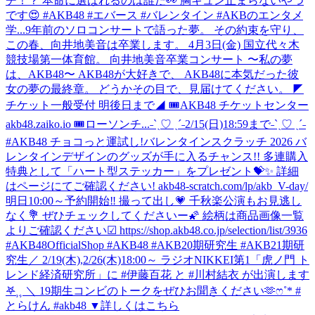
チ！？ 本命に選ばれるのは誰だ👀 胸キュン止まらないやつ
です😍 #AKB48 #エバース #バレンタイン #AKBのエンタメ
学...
9年前のソロコンサートで語った夢。 その約束を守り、
この春、向井地美音は卒業します。 4月3日(金) 国立代々木
競技場第一体育館。 向井地美音卒業コンサート 〜私の夢
は、AKB48〜 AKB48が大好きで、 AKB48に本気だった彼
女の夢の最終章。 どうかその目で、見届けてください。 ◤
チケット一般受付 明後日まで◢ 🎟AKB48 チケットセンター
akb48.zaiko.io 🎟ローソンチ...
˗ˋˏ♡ ˎˊ˗2/15(日)18:59まで˗ˋˏ♡ ˎˊ˗
#AKB48 チョコっと運試し!バレンタインスクラッチ 2026 バ
レンタインデザインのグッズが手に入るチャンス!! 多連購入
特典として「ハート型ステッカー」をプレゼント💝✨ 詳細
はページにてご確認ください! akb48-scratch.com/lp/akb_V-day/
明日10:00～予約開始‼️ 撮って出し💗 千秋楽公演もお見逃し
なく💐 ぜひチェックしてくださいー🌠 絵柄は商品画像一覧
よりご確認ください☑ https://shop.akb48.co.jp/selection/list/3936
#AKB48OfficialShop #AKB48 #AKB20期研究生 #AKB21期研
究生
／ 2/19(木),2/26(木)18:00～ ラジオNIKKEI第1「虎ノ門 ト
レンド経済研究所」に #伊藤百花 と #川村結衣 が出演します
𖤐⸒⸒ ＼ 19期生コンビのトークをぜひお聞きください🫶ෆ˚* #
とらけん #akb48 ▼詳しくはこちら