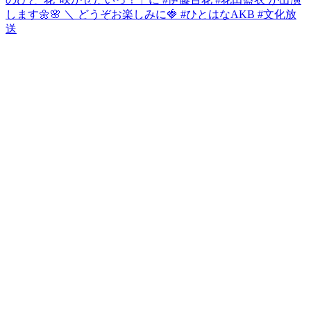
します🌼🌸 ＼ どうぞお楽しみに🍓 #ひとはなAKB #文化放
送