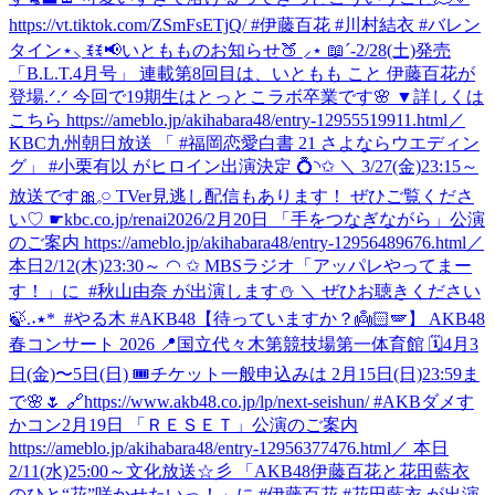
https://vt.tiktok.com/ZSmFsETjQ/ #伊藤百花 #川村結衣 #バレン
タイン
⋆⸜ ꉂꉂ📢いともものお知らせ🍑 ⸝⋆ 📖´-2/28(土)発売
「B.L.T.4月号」 連載第8回目は、いともも こと 伊藤百花が
登場.ᐟ.ᐟ 今回で19期生はとっとこラボ卒業です🌸 ▼詳しくは
こちら https://ameblo.jp/akihabara48/entry-12955519911.html
／
KBC九州朝日放送 「 #福岡恋愛白書 21 さよならウエディン
グ」 #小栗有以 がヒロイン出演決定 💍◝✩ ＼ 3/27(金)23:15～
放送です🎀𓈒𓏸 TVer見逃し配信もあります！ ぜひご覧くださ
い♡ ☛kbc.co.jp/renai2026/
2月20日 「手をつなぎながら」公演
のご案内 https://ameblo.jp/akihabara48/entry-12956489676.html
‎／
‎本日2/12(木)23:30～ ◠ ✩ ‎MBSラジオ「アッパレやってまー
す！」に ‎ ⁦‪#秋山由奈‬⁩ が出演します⛄ ‎＼ ‎ぜひお聴きください
【待っていますか？👼🏻🪽】 AKB48
春コンサート 2026 📍国立代々木第競技場第一体育館 🗓️4月3
日(金)〜5日(日) 🎟️チケット一般申込みは 2月15日(日)23:59ま
で🌸🌷 🔗https://www.akb48.co.jp/lp/next-seishun/ #AKBダメす
かコン
2月19日 「ＲＥＳＥＴ」公演のご案内
https://ameblo.jp/akihabara48/entry-12956377476.html
／ 本日
2/11(水)25:00～文化放送☆彡 「AKB48伊藤百花と花田藍衣
のひと“花”咲かせたいっ！」に #伊藤百花 #花田藍衣 が出演