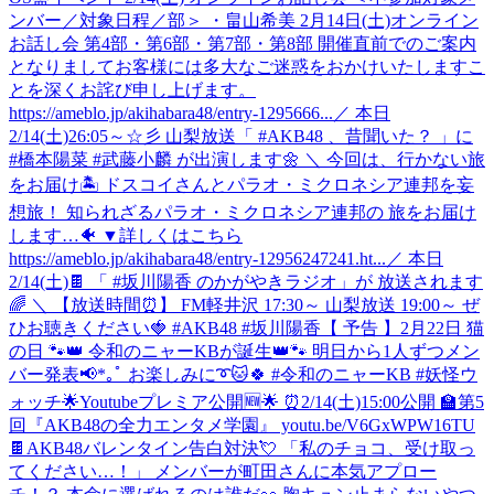
ンバー／対象日程／部＞ ・畠山希美 2月14日(土)オンライン
お話し会 第4部・第6部・第7部・第8部 開催直前でのご案内
となりましてお客様には多大なご迷惑をおかけいたしますこ
とを深くお詫び申し上げます。
https://ameblo.jp/akihabara48/entry-1295666...
／ 本日
2/14(土)26:05～☆彡 山梨放送「 #AKB48 、昔聞いた？ 」に
#橋本陽菜 #武藤小麟 が出演します🌼 ＼ 今回は、行かない旅
をお届け🏝️ ドスコイさんとパラオ・ミクロネシア連邦を妄
想旅！ 知られざるパラオ・ミクロネシア連邦の 旅をお届け
します…🐠 ▼詳しくはこちら
https://ameblo.jp/akihabara48/entry-12956247241.ht...
／ 本日
2/14(土)🍫 「 #坂川陽香 のかがやきラジオ」が 放送されます
🌈 ＼ 【放送時間⏰】 FM軽井沢 17:30～ 山梨放送 19:00～ ぜ
ひお聴きください🍓 #AKB48 #坂川陽香
【 予告 】2月22日 猫
の日 🐾👑 令和のニャーKBが誕生👑🐾 明日から1人ずつメン
バー発表📢*｡ﾟ お楽しみに➰🐱🍀 #令和のニャーKB #妖怪ウ
ォッチ
🌟Youtubeプレミア公開🆕🌟 ⏰2/14(土)15:00公開 🏫第5
回『AKB48の全力エンタメ学園』 youtu.be/V6GxWPW16TU
🍫AKB48バレンタイン告白対決💘 「私のチョコ、受け取っ
てください…！」 メンバーが町田さんに本気アプロー