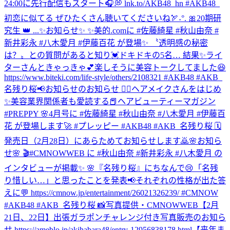
24:00に先行配信もスタート🎧💭 lnk.to/AKB48_hn #AKB48_
初恋に似てる ぜひたくさん聴いてくださいね🏹˖°. 🎀20期研
究生 👑 ...
✨お知らせ✨ ✨美的.comに #佐藤綺星 #秋山由奈 #
新井彩永 #八木愛月 #伊藤百花 が登場✨ 〝透明感の秘密
は？〟との質問があると知り💓ドキドキの5名… 結果✨ライ
ターさんときゃっきゃ💕楽しそうに美容トークしてました😆
https://www.biteki.com/life-style/others/2108321 #AKB48 #AKB_
名残り桜
📢お知らせのお知らせ 💆‍♀️ヘアメイクさんをはじめ
✨美容業界関係者も愛読する📕ヘアビューティーマガジン
#PREPPY 🌸4月号に #佐藤綺星 #秋山由奈 #八木愛月 #伊藤百
花 が登場します🚀 #プレッピー #AKB48 #AKB_名残り桜 🗓
発売日（2月28日）にあらためてお知らせします🙇
🌸お知ら
せ🌸 🎬#CMNOWWEB に #秋山由奈 #新井彩永 #八木愛月 の
インタビューが掲載✨ 🌸『名残り桜』にちなんで😢「名残
り惜しい…」と思ったことを発表📢それぞれの性格が出た答
えに💬 https://cmnow.jp/entertainment/26021326239/ #CMNOW
#AKB48 #AKB_名残り桜 📸写真提供・CMNOWWEB
【2月
21日、22日】出張ガラポンチャレンジ付き写真販売のお知ら
せ https://ameblo.jp/akihabara48/entry-12956838178.html
【来年ま