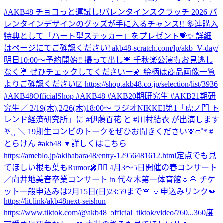
#AKB48 チョコっと運試し!バレンタインスクラッチ 2026 バ
レンタインデザインのグッズが手に入るチャンス!! 多連購入
特典として「ハート型ステッカー」をプレゼント💝✨ 詳細
はページにてご確認ください! akb48-scratch.com/lp/akb_V-day/
明日10:00～予約開始‼️ 撮って出し💗 千秋楽公演もお見逃し
なく💐 ぜひチェックしてくださいー🌠 絵柄は商品画像一覧
よりご確認ください☑ https://shop.akb48.co.jp/selection/list/3936
#AKB48OfficialShop #AKB48 #AKB20期研究生 #AKB21期研
究生
／ 2/19(木),2/26(木)18:00～ ラジオNIKKEI第1「虎ノ門 ト
レンド経済研究所」に #伊藤百花 と #川村結衣 が出演します
𖤐⸒⸒ ＼ 19期生コンビのトークをぜひお聞きください🫶ෆ˚* #
とらけん #akb48 ▼詳しくはこちら
https://ameblo.jp/akihabara48/entry-12956481612.html
定点でも見
てほしい根も葉もRumor🎤❤️‍🔥 4月3〜5日開催の春コンサート
／向井地美音卒業コンサート in 代々木第一体育館🌷🌸 チケ
ット一般申込みは2月15日(日)23:59まで🚨 🔽申込みリンク🪽
https://lit.link/akb48next-seishun
https://www.tiktok.com/@akb48_official_tiktok/video/760...
360度