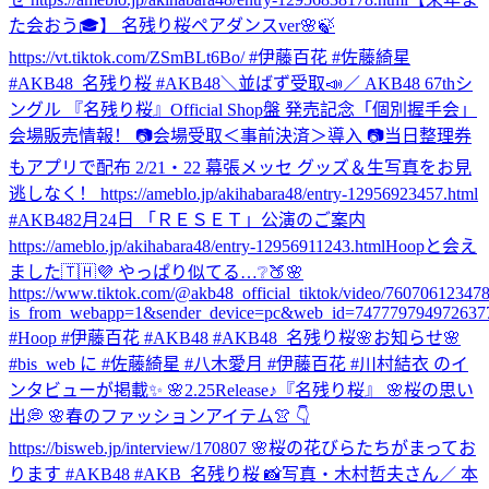
た会おう🎓】 名残り桜ペアダンスver🌸🍃
https://vt.tiktok.com/ZSmBLt6Bo/ #伊藤百花 #佐藤綺星
#AKB48_名残り桜 #AKB48
＼並ばず受取📣／ AKB48 67thシ
ングル 『名残り桜』Official Shop盤 発売記念「個別握手会」
会場販売情報！ 📷会場受取＜事前決済＞導入 📷当日整理券
もアプリで配布 2/21・22 幕張メッセ グッズ＆生写真をお見
逃しなく！ https://ameblo.jp/akihabara48/entry-12956923457.html
#AKB48
2月24日 「ＲＥＳＥＴ」公演のご案内
https://ameblo.jp/akihabara48/entry-12956911243.html
Hoopと会え
ました🇹🇭💜 やっぱり似てる…❔🍑🌸
https://www.tiktok.com/@akb48_official_tiktok/video/7607061234
is_from_webapp=1&sender_device=pc&web_id=747779794972637
#Hoop #伊藤百花 #AKB48 #AKB48_名残り桜
🌸お知らせ🌸
#bis_web に #佐藤綺星 #八木愛月 #伊藤百花 #川村結衣 のイ
ンタビューが掲載✨ 🌸2.25Release♪『名残り桜』 🌸桜の思い
出💭 🌸春のファッションアイテム👚 👇
https://bisweb.jp/interview/170807 🌸桜の花びらたちがまってお
ります #AKB48 #AKB_名残り桜 📸写真・木村哲夫さん
／ 本