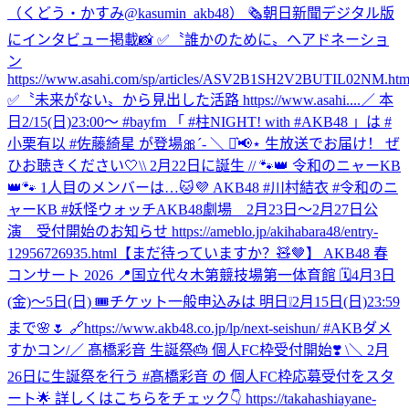
（くどう・かすみ@kasumin_akb48） 🗞朝日新聞デジタル版
にインタビュー掲載📸 ✅〝誰かのために〟ヘアドネーショ
ン
https://www.asahi.com/sp/articles/ASV2B1SH2V2BUTIL02NM.htm
✅〝未来がない〟から見出した活路 https://www.asahi....
／ 本
日2/15(日)23:00～ #bayfm 「 #柱NIGHT! with #AKB48 」は #
小栗有以 #佐藤綺星 が登場🎀´‐ ＼ ⋆͛📢⋆ 生放送でお届け！ ぜ
ひお聴きください🤍
\\ 2月22日に誕生 // 🐾👑 令和のニャーKB
👑🐾 1人目のメンバーは…🐱💜 AKB48 #川村結衣 #令和のニ
ャーKB #妖怪ウォッチ
AKB48劇場 2月23日～2月27日公
演 受付開始のお知らせ https://ameblo.jp/akihabara48/entry-
12956726935.html
【まだ待っていますか？🧸🤎】 AKB48 春
コンサート 2026 📍国立代々木第競技場第一体育館 🗓️4月3日
(金)〜5日(日) 🎟️チケット一般申込みは 明日❕2月15日(日)23:59
まで🌸🌷 🔗https://www.akb48.co.jp/lp/next-seishun/ #AKBダメ
すかコン
/／ 髙橋彩音 生誕祭🎂 個人FC枠受付開始❣️ \＼ 2月
26日に生誕祭を行う #髙橋彩音 の 個人FC枠応募受付をスタ
ート🌟 詳しくはこちらをチェック👇 https://takahashiayane-