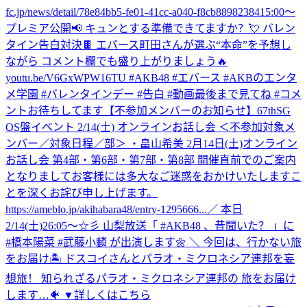
fc.jp/news/detail/78e84bb5-fe01-41cc-a040-f8cb88982384
15:00〜
プレミア公開📢 キュンとする準備できてますか？💘 バレン
タイン告白対決🍫 エバース町田さんが選ぶ“本命”を予想し
ながら コメント欄でも盛り上がりましょう🔥
youtu.be/V6GxWPW16TU #AKB48 #エバース #AKBのエンタ
メ学園 #バレンタインデー #告白 #動画最後まで見てね #コメ
ントお待ちしてます
【不参加メンバーのお知らせ】67thSG
OS盤イベント 2/14(土) オンラインお話し会 ＜不参加対象メ
ンバー／対象日程／部＞ ・畠山希美 2月14日(土)オンライン
お話し会 第4部・第6部・第7部・第8部 開催直前でのご案内
となりましてお客様には多大なご迷惑をおかけいたしますこ
とを深くお詫び申し上げます。
https://ameblo.jp/akihabara48/entry-1295666...
／ 本日
2/14(土)26:05～☆彡 山梨放送「 #AKB48 、昔聞いた？ 」に
#橋本陽菜 #武藤小麟 が出演します🌼 ＼ 今回は、行かない旅
をお届け🏝️ ドスコイさんとパラオ・ミクロネシア連邦を妄
想旅！ 知られざるパラオ・ミクロネシア連邦の 旅をお届け
します…🐠 ▼詳しくはこちら