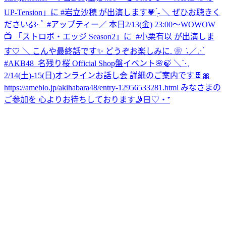
UP-Tension」に #岩立沙穂 が出演します💗 ̖́- ＼ ぜひお聴きく
ださい໒꒱· ﾟ #アップティー
‎／ ‎本日2/13(金) 23:00～WOWOW
📺 ‎「ストロボ・エッジ Season2」に ‎ ⁦‪#小栗有以‬⁩ が出演しま
す🤍 ‎＼ ‎こんや最終話です✨ ‎どうぞお楽しみに. ❀ ݁ ˖
／⋰
#AKB48_名残り桜 Official Shop盤イベント🌸🍃 ＼⋱
2/14(土)-15(日)オンラインお話し会 詳細のご案内です🍫🎀
https://ameblo.jp/akihabara48/entry-12956533281.html みなさまの
ご参加を 心よりお待ちしております🤳🏻♡‧⁺