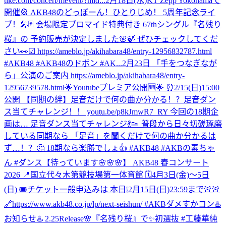
tike.com/concert/mevent/?mid...
2月18日(水)KT Zepp Yokohamaで
開催🎡 AKB48のどっぼーん！ひとりじめ！ 5周年記念ライ
ブ！🎤🃏 会場限定ブロマイド特典付き 67thシングル『名残り
桜』の 予約販売が決定しました🌸🍃 ぜひチェックしてくだ
さい👀☑︎ https://ameblo.jp/akihabara48/entry-12956832787.html
#AKB48 #AKB48のドボン #AK...
2月23日 「手をつなぎなが
ら」公演のご案内 https://ameblo.jp/akihabara48/entry-
12956739578.html
🌟Youtubeプレミア公開🆕🌟 ⏰2/15(日)15:00
公開 【同期の絆】足音だけで何の曲か分かる！？足音ダン
ス当てチャレンジ！！ youtu.be/p8kJmwR7_RY 今回の18期企
画は… 足音ダンス当てチャレンジ💃👟 普段から日々切磋琢磨
している同期なら 「足音」を聞くだけで何の曲か分かるは
ず…！？🤔 18期なら楽勝でしょ👍 #AKB48 #AKBの素ちゃ
ん #ダンス
【待っています🌸🌸🌸】 AKB48 春コンサート
2026 📍国立代々木第競技場第一体育館 🗓️4月3日(金)〜5日
(日) 🎟️チケット一般申込みは 本日❕2月15日(日)23:59まで🚨🚨
🔗https://www.akb48.co.jp/lp/next-seishun/ #AKBダメすかコン
♨️
お知らせ♨️ 2.25Release🌸『名残り桜』で✨初選抜 #工藤華純