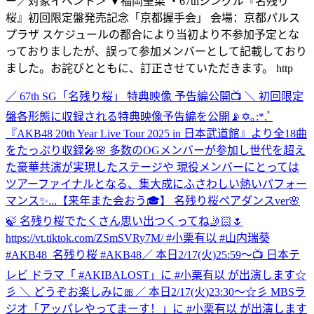
ー／対象イベント＞ ▼福岡聖菜 ・67thシングル『名残り
桜』初回限定盤発売記念「京都握手会」 会場：京都パルス
プラザ スケジュールの都合により当初より不参加予定とな
っておりましたが、誤って参加メンバーとして記載しており
ました。お詫びとともに、訂正させていただきます。 http
／ 67th SG「名残り桜」 特典映像 予告編公開📺 ＼ 初回限定
盤各形態に収録される特典映像予告編を公開📡✡｡:*.ﾟ
『AKB48 20th Year Live Tour 2025 in 日本武道館』より全18曲
をたっぷり収録🎤🌸 多数のOGメンバーが参加し世代を超え
た豪華共演が実現したステージや 現役メンバーにとっては
ツアーファイナルとなる、集大成にふさわしい熱いパフォー
マンス✨...
【来年また会おう🎓】 名残り桜ペアダンスver🌸
🍃 名残り桜でたくさん思い出つくってね🤳🏻🌷
https://vt.tiktok.com/ZSmSVRy7M/ #小栗有以 #山内瑞葵
#AKB48_名残り桜 #AKB48
／ 本日2/17(火)25:59～📺 日本テ
レビ ドラマ「 #AKIBALOST」に #小栗有以 が出演します☆
彡 ＼ どうぞお楽しみに🎀
／ 本日2/17(火)23:30～☆彡 MBSラ
ジオ「アッパレやってまーす！」に #小栗有以 が出演します