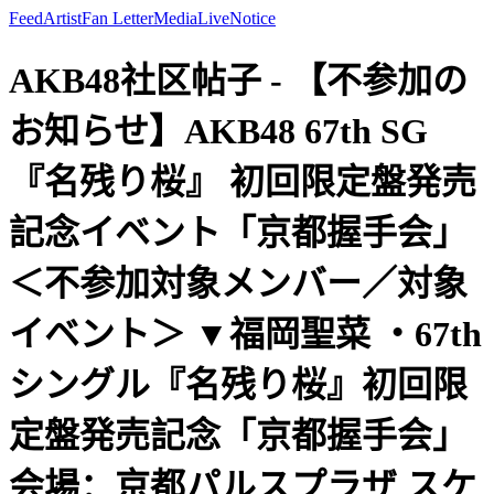
Feed
Artist
Fan Letter
Media
Live
Notice
AKB48社区帖子 - 【不参加の
お知らせ】AKB48 67th SG
『名残り桜』 初回限定盤発売
記念イベント「京都握手会」
＜不参加対象メンバー／対象
イベント＞ ▼福岡聖菜 ・67th
シングル『名残り桜』初回限
定盤発売記念「京都握手会」
会場：京都パルスプラザ スケ