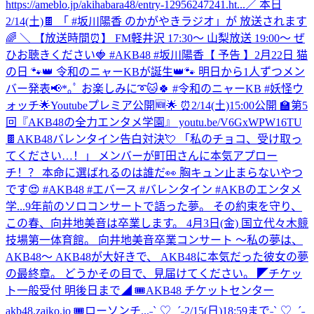
https://ameblo.jp/akihabara48/entry-12956247241.ht...
／ 本日
2/14(土)🍫 「 #坂川陽香 のかがやきラジオ」が 放送されます
🌈 ＼ 【放送時間⏰】 FM軽井沢 17:30～ 山梨放送 19:00～ ぜ
ひお聴きください🍓 #AKB48 #坂川陽香
【 予告 】2月22日 猫
の日 🐾👑 令和のニャーKBが誕生👑🐾 明日から1人ずつメン
バー発表📢*｡ﾟ お楽しみに➰🐱🍀 #令和のニャーKB #妖怪ウ
ォッチ
🌟Youtubeプレミア公開🆕🌟 ⏰2/14(土)15:00公開 🏫第5
回『AKB48の全力エンタメ学園』 youtu.be/V6GxWPW16TU
🍫AKB48バレンタイン告白対決💘 「私のチョコ、受け取っ
てください…！」 メンバーが町田さんに本気アプロー
チ！？ 本命に選ばれるのは誰だ👀 胸キュン止まらないやつ
です😍 #AKB48 #エバース #バレンタイン #AKBのエンタメ
学...
9年前のソロコンサートで語った夢。 その約束を守り、
この春、向井地美音は卒業します。 4月3日(金) 国立代々木競
技場第一体育館。 向井地美音卒業コンサート 〜私の夢は、
AKB48〜 AKB48が大好きで、 AKB48に本気だった彼女の夢
の最終章。 どうかその目で、見届けてください。 ◤チケッ
ト一般受付 明後日まで◢ 🎟AKB48 チケットセンター
akb48.zaiko.io 🎟ローソンチ...
˗ˋˏ♡ ˎˊ˗2/15(日)18:59まで˗ˋˏ♡ ˎˊ˗