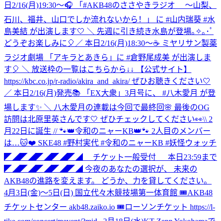
日2/16(月)19:30～🎧 「#AKB48のささやきラジオ ～山梨、
石川、福井、山口でしか流れないから！」 に #山内瑞葵 #水
島美結 が出演します🤍 ＼ 先週に引き続き水島が登場｡✧｡･ﾟ
どうぞお楽しみに🎈
／ 本日2/16(月)18:30～☕ ミヤリサン製薬
ラジオ劇場 「アキラとあきら」に #倉野尾成美 が出演しま
す🎈 ＼ 放送枠の一覧はこちらから↓↓ 【公式サイト】
https://kbc.co.jp/r-radio/akira_and_akira/ ぜひお聴きください🤍
／ 本日2/16(月)発売📚 「EX大衆」3月号に、 #八木愛月 が登
場します✨ ＼ 八木愛月の連載は今回で最終回🌸 最後のOG
訪問は北原里英さんです🤍 ぜひチェックしてください👀
\\ 2
月22日に誕生 // 🐾👑令和のニャーKB👑🐾 2人目のメンバー
は…🐱❤️ SKE48 #野村実代 #令和のニャーKB #妖怪ウォッチ
◤◢◤◢◤◢◤◢◤◢ チケット一般受付 本日23:59まで
◤◢◤◢◤◢◤◢◤◢ 今夜のあなたの選択が、 未来の
AKB48の進路を変えます。 どうか、力を貸してください。
4月3日(金)〜5日(日) 国立代々木競技場第一体育館 🎟AKB48
チケットセンター akb48.zaiko.io 🎟ローソンチケット https://l-