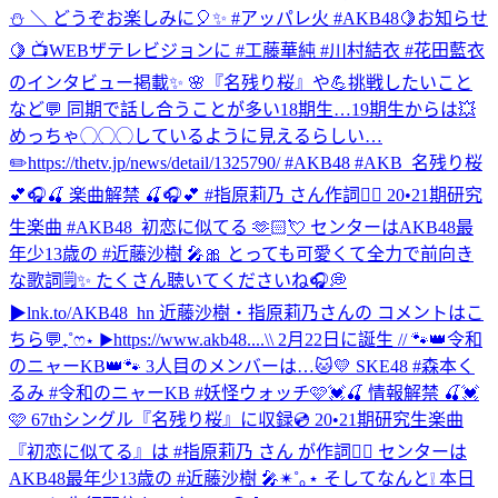
⛄ ＼ どうぞお楽しみに🎈✨ #アッパレ火 #AKB48
🍋お知らせ
🍋 📺WEBザテレビジョンに #工藤華純 #川村結衣 #花田藍衣
のインタビュー掲載✨ 🌸『名残り桜』や💪挑戦したいこと
など💬 同期で話し合うことが多い18期生…19期生からは💥
めっちゃ◯◯◯しているように見えるらしい…
✏️https://thetv.jp/news/detail/1325790/ #AKB48 #AKB_名残り桜
💕🎧🍒 楽曲解禁 🍒🎧💕 #指原莉乃 さん作詞✍🏻 20•21期研究
生楽曲 #AKB48_初恋に似てる 🫶🏻💘 センターはAKB48最
年少13歳の #近藤沙樹 🎤🎀 とっても可愛くて全力で前向き
な歌詞🗒️✨ たくさん聴いてくださいね🎧💭
▶︎lnk.to/AKB48_hn 近藤沙樹・指原莉乃さんの コメントはこ
ちら💬₊˚ෆ⋆ ▶︎https://www.akb48....
\\ 2月22日に誕生 // 🐾👑令和
のニャーKB👑🐾 3人目のメンバーは…🐱💛 SKE48 #森本く
るみ #令和のニャーKB #妖怪ウォッチ
🩷💓🍒 情報解禁 🍒💓
🩷 67thシングル『名残り桜』に収録💿 20•21期研究生楽曲
『初恋に似てる』は #指原莉乃 さん が作詞✍🏻 センターは
AKB48最年少13歳の #近藤沙樹 🎤✴︎˚｡⋆ そしてなんと❕ 本日