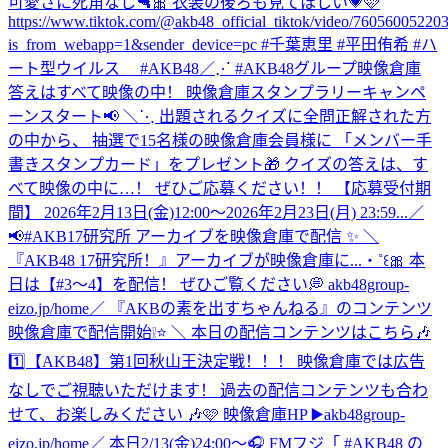
可愛さに死角なし🔫🎀 衣装の後ろも見てほしい💗🩷
https://www.tiktok.com/@akb48_official_tiktok/video/7605600522
is_from_webapp=1&sender_device=pc #千葉恵里 #平田侑希 #ハ
ート型ウイルス #AKB48
／⋰ #AKB48グループ映像倉庫
答えはすべて映像の中！ 映像倉庫スタンプラリーキャンペ
ーンスタート📢 ＼⋱ 出題されるクイズに全問正解された方
の中から、 抽選で15名様の映像倉庫会員様に 「メンバー手
書きスタンプカード」をプレゼント🎁 クイズの答えは、す
べて映像の中に…！ ぜひご応募ください！！ 【応募受付期
間】 2026年2月13日(金)12:00～2026年2月23日(月) 23:59...
／
📢#AKB17研究所 アーカイブを映像倉庫で配信 ✨ ＼
『AKB48 17研究所！』アーカイブが映像倉庫に...‧˚꒰🎀 本
日は【#3〜4】を配信！ ぜひご覧ください💭 akb48group-
eizo.jp/home
／ 『AKBの素を出すちゃんねる』のコンテンツ
映像倉庫で配信開始❕⭐️ ＼ 本日の配信コンテンツはこちら🎶
1️⃣【AKB48】第1回秋山王決定戦！！！ 映像倉庫では広告
なしでご視聴いただけます！ 過去の配信コンテンツも合わ
せて、お楽しみください 🎶🩷 映像倉庫HP ▶️akb48group-
eizo.jp/home
／ 本日2/13(金)24:00～🎧 FMフジ「 #AKB48 の