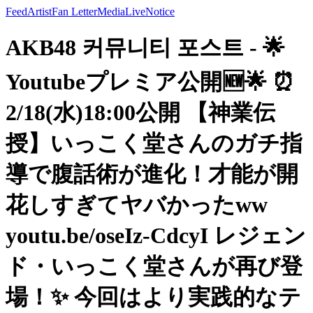
Feed
Artist
Fan Letter
Media
Live
Notice
AKB48 커뮤니티 포스트 - 🌟
Youtubeプレミア公開🆕🌟 ⏰
2/18(水)18:00公開 【神業伝
授】いっこく堂さんのガチ指
導で腹話術が進化！才能が開
花しすぎてヤバかったww
youtu.be/oseIz-CdcyI レジェン
ド・いっこく堂さんが再び登
場！✨ 今回はより実践的なテ