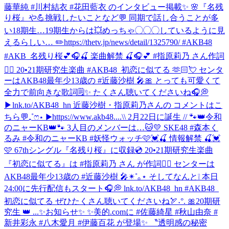
藤華純 #川村結衣 #花田藍衣 のインタビュー掲載✨ 🌸『名残
り桜』や💪挑戦したいことなど💬 同期で話し合うことが多
い18期生…19期生からは💥めっちゃ◯◯◯しているように見
えるらしい… ✏️https://thetv.jp/news/detail/1325790/ #AKB48
#AKB_名残り桜
💕🎧🍒 楽曲解禁 🍒🎧💕 #指原莉乃 さん作詞
✍🏻 20•21期研究生楽曲 #AKB48_初恋に似てる 🫶🏻💘 センタ
ーはAKB48最年少13歳の #近藤沙樹 🎤🎀 とっても可愛くて
全力で前向きな歌詞🗒️✨ たくさん聴いてくださいね🎧💭
▶︎lnk.to/AKB48_hn 近藤沙樹・指原莉乃さんの コメントはこ
ちら💬₊˚ෆ⋆ ▶︎https://www.akb48....
\\ 2月22日に誕生 // 🐾👑令和
のニャーKB👑🐾 3人目のメンバーは…🐱💛 SKE48 #森本く
るみ #令和のニャーKB #妖怪ウォッチ
🩷💓🍒 情報解禁 🍒💓
🩷 67thシングル『名残り桜』に収録💿 20•21期研究生楽曲
『初恋に似てる』は #指原莉乃 さん が作詞✍🏻 センターは
AKB48最年少13歳の #近藤沙樹 🎤✴︎˚｡⋆ そしてなんと❕ 本日
24:00に先行配信もスタート🎧💭 lnk.to/AKB48_hn #AKB48_
初恋に似てる ぜひたくさん聴いてくださいね🏹˖°. 🎀20期研
究生 👑 ...
✨お知らせ✨ ✨美的.comに #佐藤綺星 #秋山由奈 #
新井彩永 #八木愛月 #伊藤百花 が登場✨ 〝透明感の秘密