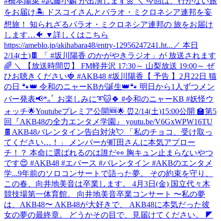
#橋本陽菜 #武藤小麟 が出演します🌼 ＼ 今回は、行かない旅
をお届け🏝️ ドスコイさんとパラオ・ミクロネシア連邦を妄
想旅！ 知られざるパラオ・ミクロネシア連邦の 旅をお届け
します…🐠 ▼詳しくはこちら
https://ameblo.jp/akihabara48/entry-12956247241.ht...
／ 本日
2/14(土)🍫 「 #坂川陽香 のかがやきラジオ」が 放送されます
🌈 ＼ 【放送時間⏰】 FM軽井沢 17:30～ 山梨放送 19:00～ ぜ
ひお聴きください🍓 #AKB48 #坂川陽香
【 予告 】2月22日 猫
の日 🐾👑 令和のニャーKBが誕生👑🐾 明日から1人ずつメン
バー発表📢*｡ﾟ お楽しみに➰🐱🍀 #令和のニャーKB #妖怪ウ
ォッチ
🌟Youtubeプレミア公開🆕🌟 ⏰2/14(土)15:00公開 🏫第5
回『AKB48の全力エンタメ学園』 youtu.be/V6GxWPW16TU
🍫AKB48バレンタイン告白対決💘 「私のチョコ、受け取っ
てください…！」 メンバーが町田さんに本気アプロー
チ！？ 本命に選ばれるのは誰だ👀 胸キュン止まらないやつ
です😍 #AKB48 #エバース #バレンタイン #AKBのエンタメ
学...
9年前のソロコンサートで語った夢。 その約束を守り、
この春、向井地美音は卒業します。 4月3日(金) 国立代々木
競技場第一体育館。 向井地美音卒業コンサート 〜私の夢
は、AKB48〜 AKB48が大好きで、 AKB48に本気だった彼
女の夢の最終章。 どうかその目で、見届けてください。 ◤