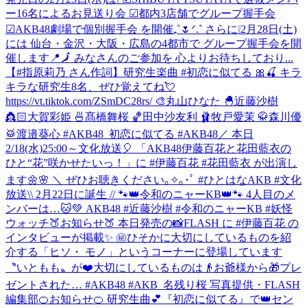
ー16名によるお見送り会 ☑︎都内3店舗でグループ握手会
☑︎AKB48劇場で個別握手会 を開催₊˚🌷ᐟ.˚ さらに❕2月28日(土)
には 仙台・金沢・大阪・広島の4都市で グループ握手会を開
催します📍🗾 みなさんのご参加を 心よりお待ちしており...
【#指原莉乃 さん作詞】研究生楽曲 #初恋に似てる 🎀🍒 キラ
キラな研究生8名、ぜひ覚えてね💘
https://vt.tiktok.com/ZSmDC28rs/ 🎨丸山ひなた 🐣近藤沙樹
👸🏻大賀彩姫 🍜髙橋舞桜 🏀田中沙友利 🩰牧戸愛茉 🥋森川優
🥁渡邉葵心 #AKB48_初恋に似てる #AKB48
／ 本日
2/18(水)25:00～文化放送🎈 「AKB48伊藤百花と花田藍衣の
ひと“花”咲かせたいっ！」に #伊藤百花 #花田藍衣 が出演し
ます🌼🌸 ＼ ぜひお聴きください｡✧｡･ﾟ #ひとはなAKB #文化
放送
\\ 2月22日に誕生 // 🐾👑令和のニャーKB👑🐾 4人目のメ
ンバーは…🐱💚 AKB48 #近藤沙樹 #令和のニャーKB #妖怪
ウォッチ
🍑お知らせ🍑 本日発売の📸FLASH に #伊藤百花 の
インタビューが掲載✨ ㊙️ひそかに大切にしているものを紹
介する「ヒソ・ モノ」というコーナーに登場しています
〝いともも〟が❤️大切にしているものは👴お爺様から🎁プレ
ゼントされた… #AKB48 #AKB_名残り桜 写真提供・FLASH
編集部
🍊お知らせ🍊 研究生曲💕『初恋に似てる』で👑セン