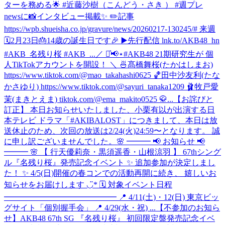
ターを務める🌟 #近藤沙樹（こんどう・さき ） #週プレ
newsに📸インタビュー掲載✨ ✏️記事
https://wpb.shueisha.co.jp/gravure/news/20260217-130245/# 来週
🗓2月23日🎂14歳の誕生日です🎉 ▶️先行配信 lnk.to/AKB48_hn
#AKB_名残り桜 #AKB_...
／ ⋆͛📢⋆#AKB48 21期研究生が 個
人TikTokアカウントを開設！ ＼ 🍜髙橋舞桜(たかはしまお)
https://www.tiktok.com/@mao_takahashi0625 🏀田中沙友利(たな
かさゆり) https://www.tiktok.com/@sayuri_tanaka1209 🩰牧戸愛
茉(まきとえま) tiktok.com/@ema_makito0525 🥋...
【お詫びと
訂正】 本日お知らせいたしました、小栗有以が出演する日
本テレビ ドラマ「#AKIBALOST」につきまして、本日は放
送休止のため、次回の放送は2/24(火)24:59〜となります。 誠
に申し訳ございませんでした。
🌸 ━━━ 📢 お知らせ 📢
━━━ 🌸 【 行天優莉奈・黒須遥香・山根涼羽 】 67thシング
ル『名残り桜』発売記念イベント ✨ 追加参加が決定しまし
た！ ✨ 4/5(日)開催の春コンでの活動再開に続き、 嬉しいお
知らせをお届けします ◡̈* 🗓 対象イベント日程
━━━━━━━━━━━━━━ 📍 4/11(土)・12(日) 東京ビッ
グサイト「個別握手会」 📍 4/29(水・祝) ...
【不参加のお知ら
せ】AKB48 67th SG 『名残り桜』 初回限定盤発売記念イベ