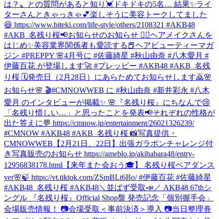
は？〟との質問があると知り💓ドキドキの5名… 結果✨ライ
ターさんときゃっきゃ💕楽しそうに美容トークしてました
😆 https://www.biteki.com/life-style/others/2108321 #AKB48
#AKB_名残り桜
📢お知らせのお知らせ 💆‍♀️ヘアメイクさんを
はじめ✨美容業界関係者も愛読する📕ヘアビューティーマガ
ジン #PREPPY 🌸4月号に #佐藤綺星 #秋山由奈 #八木愛月 #
伊藤百花 が登場します🚀 #プレッピー #AKB48 #AKB_名残
り桜 🗓発売日（2月28日）にあらためてお知らせします🙇
🌸
お知らせ🌸 🎬#CMNOWWEB に #秋山由奈 #新井彩永 #八木
愛月 のインタビューが掲載✨ 🌸『名残り桜』にちなんで😢
「名残り惜しい…」と思ったことを発表📢それぞれの性格が
出た答えに💬 https://cmnow.jp/entertainment/26021326239/
#CMNOW #AKB48 #AKB_名残り桜 📸写真提供・
CMNOWWEB
【2月21日、22日】出張ガラポンチャレンジ付
き写真販売のお知らせ https://ameblo.jp/akihabara48/entry-
12956838178.html
【来年また会おう🎓】 名残り桜ペアダンス
ver🌸🍃 https://vt.tiktok.com/ZSmBLt6Bo/ #伊藤百花 #佐藤綺星
#AKB48_名残り桜 #AKB48
＼並ばず受取📣／ AKB48 67thシ
ングル 『名残り桜』Official Shop盤 発売記念「個別握手会」
会場販売情報！ 📷会場受取＜事前決済＞導入 📷当日整理券