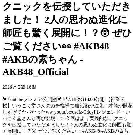
クニックを伝授していただき
ました！ 2人の思わぬ進化に
師匠も驚く展開に！？😲 ぜひ
ご覧ください👀 #AKB48
#AKBの素ちゃん -
AKB48_Official
2026년 2월 18일
🌟Youtubeプレミア公開🆕🌟 ⏰2/18(水)18:00公開 【神業伝
授】いっこく堂さんのガチ指導で腹話術が進化！才能が開花
しすぎてヤバかったww youtu.be/oseIz-CdcyI レジェンド・い
っこく堂さんが再び登場！✨ 今回はより実践的なテクニッ
クを伝授していただきました！ 2人の思わぬ進化に師匠も驚
く展開に！？😲 ぜひご覧ください👀 #AKB48 #AKBの素ち