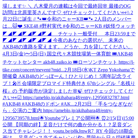
場します✨ ＼ 八木愛月の連載は今回で最終回🌸 最後のOG
訪問は北原里英さんです🤍 ぜひチェックしてください👀
\\ 2
月22日に誕生 // 🐾👑令和のニャーKB👑🐾 2人目のメンバー
は…🐱❤️ SKE48 #野村実代 #令和のニャーKB #妖怪ウォッチ
◤◢◤◢◤◢◤◢◤◢ チケット一般受付 本日23:59まで
◤◢◤◢◤◢◤◢◤◢ 今夜のあなたの選択が、 未来の
AKB48の進路を変えます。 どうか、力を貸してください。
4月3日(金)〜5日(日) 国立代々木競技場第一体育館 🎟AKB48
チケットセンター akb48.zaiko.io 🎟ローソンチケット https://l-
tike.com/concert/mevent/?mid...
2月18日(水)KT Zepp Yokohamaで
開催🎡 AKB48のどっぼーん！ひとりじめ！ 5周年記念ライ
ブ！🎤🃏 会場限定ブロマイド特典付き 67thシングル『名残り
桜』の 予約販売が決定しました🌸🍃 ぜひチェックしてくだ
さい👀☑︎ https://ameblo.jp/akihabara48/entry-12956832787.html
#AKB48 #AKB48のドボン #AK...
2月23日 「手をつなぎなが
ら」公演のご案内 https://ameblo.jp/akihabara48/entry-
12956739578.html
🌟Youtubeプレミア公開🆕🌟 ⏰2/15(日)15:00
公開 【同期の絆】足音だけで何の曲か分かる！？足音ダン
ス当てチャレンジ！！ youtu.be/p8kJmwR7_RY 今回の18期企
画は… 足音ダンス当てチャレンジ💃👟 普段から日々切磋琢磨