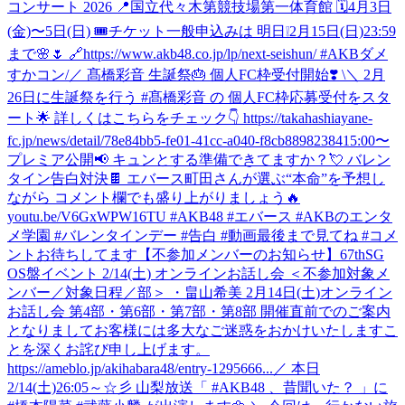
コンサート 2026 📍国立代々木第競技場第一体育館 🗓️4月3日
(金)〜5日(日) 🎟️チケット一般申込みは 明日❕2月15日(日)23:59
まで🌸🌷 🔗https://www.akb48.co.jp/lp/next-seishun/ #AKBダメ
すかコン
/／ 髙橋彩音 生誕祭🎂 個人FC枠受付開始❣️ \＼ 2月
26日に生誕祭を行う #髙橋彩音 の 個人FC枠応募受付をスタ
ート🌟 詳しくはこちらをチェック👇 https://takahashiayane-
fc.jp/news/detail/78e84bb5-fe01-41cc-a040-f8cb88982384
15:00〜
プレミア公開📢 キュンとする準備できてますか？💘 バレン
タイン告白対決🍫 エバース町田さんが選ぶ“本命”を予想し
ながら コメント欄でも盛り上がりましょう🔥
youtu.be/V6GxWPW16TU #AKB48 #エバース #AKBのエンタ
メ学園 #バレンタインデー #告白 #動画最後まで見てね #コメ
ントお待ちしてます
【不参加メンバーのお知らせ】67thSG
OS盤イベント 2/14(土) オンラインお話し会 ＜不参加対象メ
ンバー／対象日程／部＞ ・畠山希美 2月14日(土)オンライン
お話し会 第4部・第6部・第7部・第8部 開催直前でのご案内
となりましてお客様には多大なご迷惑をおかけいたしますこ
とを深くお詫び申し上げます。
https://ameblo.jp/akihabara48/entry-1295666...
／ 本日
2/14(土)26:05～☆彡 山梨放送「 #AKB48 、昔聞いた？ 」に