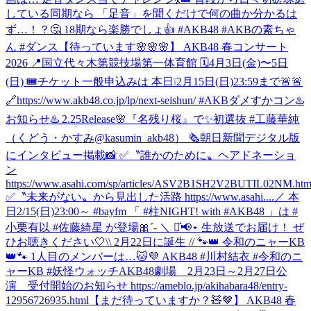
している同期なら 「足音」を聞くだけで何の曲か分かるは
ず…！？🤔 18期なら楽勝でしょ👍 #AKB48 #AKBの素ちゃ
ん #ダンス
【待っています🌸🌸🌸】 AKB48 春コンサート
2026 📍国立代々木第競技場第一体育館 🗓️4月3日(金)〜5日
(日) 🎟️チケット一般申込みは 本日❕2月15日(日)23:59まで🚨🚨
🔗https://www.akb48.co.jp/lp/next-seishun/ #AKBダメすかコン
♨️
お知らせ♨️ 2.25Release🌸『名残り桜』で✨初選抜 #工藤華純
（くどう・かすみ@kasumin_akb48） 🗞朝日新聞デジタル版
にインタビュー掲載📸 ✅〝誰かのために〟ヘアドネーショ
ン
https://www.asahi.com/sp/articles/ASV2B1SH2V2BUTIL02NM.htm
✅〝未来がない〟から見出した活路 https://www.asahi....
／ 本
日2/15(日)23:00～ #bayfm 「 #柱NIGHT! with #AKB48 」は #
小栗有以 #佐藤綺星 が登場🎀´‐ ＼ ⋆͛📢⋆ 生放送でお届け！ ぜ
ひお聴きください🤍
\\ 2月22日に誕生 // 🐾👑 令和のニャーKB
👑🐾 1人目のメンバーは…🐱💜 AKB48 #川村結衣 #令和のニ
ャーKB #妖怪ウォッチ
AKB48劇場 2月23日～2月27日公
演 受付開始のお知らせ https://ameblo.jp/akihabara48/entry-
12956726935.html
【まだ待っていますか？🧸🤎】 AKB48 春