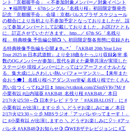
ント「京都握手会」 ＜不参加対象メンバー／対象イベント
＞ ▼福岡聖菜 ・67thシングル『名残り桜』初回限定盤発売
記念「京都握手会」 会場：京都パルスプラザ スケジュール
の都合により当初より不参加予定となっておりましたが、誤
って参加メンバーとして記載しておりました。お詫びととも
に、訂正させていただきます。 http...
／ 67th SG「名残り
桜」 特典映像 予告編公開📺 ＼ 初回限定盤各形態に収録され
る特典映像予告編を公開📡✡｡:*.ﾟ 『AKB48 20th Year Live
Tour 2025 in 日本武道館』より全18曲をたっぷり収録🎤🌸 多
数のOGメンバーが参加し世代を超えた豪華共演が実現した
ステージや 現役メンバーにとってはツアーファイナルとな
る、集大成にふさわしい熱いパフォーマンス✨...
【来年また
会おう🎓】 名残り桜ペアダンスver🌸🍃 名残り桜でたくさん
思い出つくってね🤳🏻🌷 https://vt.tiktok.com/ZSmSVRy7M/ #
小栗有以 #山内瑞葵 #AKB48_名残り桜 #AKB48
／ 本日
2/17(火)25:59～📺 日本テレビ ドラマ「 #AKIBALOST」に #
小栗有以 が出演します☆彡 ＼ どうぞお楽しみに🎀
／ 本日
2/17(火)23:30～☆彡 MBSラジオ「アッパレやってまーす！」
に #小栗有以 が出演します⛄ ＼ どうぞお楽しみに🎈✨ #アッ
パレ火 #AKB48
🍋お知らせ🍋 📺WEBザテレビジョンに #工