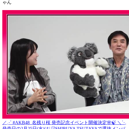
ゃん
／⋰ #AKB48_名残り桜 発売記念イベント開催決定🌸🍃 ＼⋱
発売日の2月25日(水)は❕ ☑︎SHIBUYA TSUTAYAで選抜メンバ