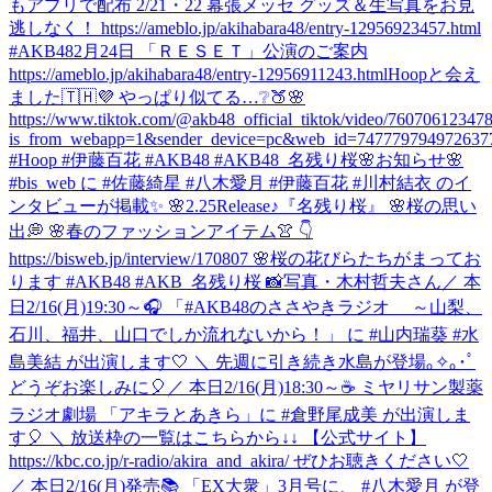
もアプリで配布 2/21・22 幕張メッセ グッズ＆生写真をお見
逃しなく！ https://ameblo.jp/akihabara48/entry-12956923457.html
#AKB48
2月24日 「ＲＥＳＥＴ」公演のご案内
https://ameblo.jp/akihabara48/entry-12956911243.html
Hoopと会え
ました🇹🇭💜 やっぱり似てる…❔🍑🌸
https://www.tiktok.com/@akb48_official_tiktok/video/7607061234
is_from_webapp=1&sender_device=pc&web_id=747779794972637
#Hoop #伊藤百花 #AKB48 #AKB48_名残り桜
🌸お知らせ🌸
#bis_web に #佐藤綺星 #八木愛月 #伊藤百花 #川村結衣 のイ
ンタビューが掲載✨ 🌸2.25Release♪『名残り桜』 🌸桜の思い
出💭 🌸春のファッションアイテム👚 👇
https://bisweb.jp/interview/170807 🌸桜の花びらたちがまってお
ります #AKB48 #AKB_名残り桜 📸写真・木村哲夫さん
／ 本
日2/16(月)19:30～🎧 「#AKB48のささやきラジオ ～山梨、
石川、福井、山口でしか流れないから！」 に #山内瑞葵 #水
島美結 が出演します🤍 ＼ 先週に引き続き水島が登場｡✧｡･ﾟ
どうぞお楽しみに🎈
／ 本日2/16(月)18:30～☕ ミヤリサン製薬
ラジオ劇場 「アキラとあきら」に #倉野尾成美 が出演しま
す🎈 ＼ 放送枠の一覧はこちらから↓↓ 【公式サイト】
https://kbc.co.jp/r-radio/akira_and_akira/ ぜひお聴きください🤍
／ 本日2/16(月)発売📚 「EX大衆」3月号に、 #八木愛月 が登