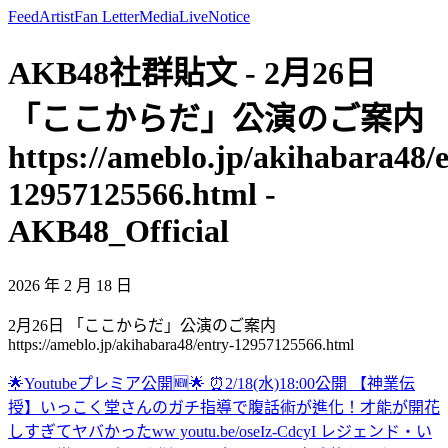
Feed
Artist
Fan Letter
Media
Live
Notice
AKB48社群貼文 - 2月26日
「ここからだ」公演のご案内
https://ameblo.jp/akihabara48/
12957125566.html -
AKB48_Official
2026 年 2 月 18 日
2月26日 「ここからだ」公演のご案内
https://ameblo.jp/akihabara48/entry-12957125566.html
🌟Youtubeプレミア公開🆕🌟 ⏰2/18(水)18:00公開 【神業伝
授】いっこく堂さんのガチ指導で腹話術が進化！才能が開花
しすぎてヤバかったww youtu.be/oseIz-CdcyI レジェンド・い