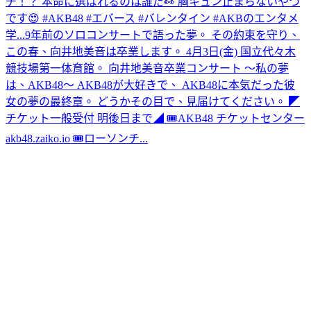
チ！？ 本命に選ばれるのは誰だ👀 胸キュン止まらないやつ
です😍 #AKB48 #エバース #バレンタイン #AKBのエンタメ
学...
9年前のソロコンサートで語った夢。 その約束を守り、
この春、向井地美音は卒業します。 4月3日(金) 国立代々木
競技場第一体育館。 向井地美音卒業コンサート 〜私の夢
は、AKB48〜 AKB48が大好きで、 AKB48に本気だった彼
女の夢の最終章。 どうかその目で、見届けてください。 ◤
チケット一般受付 明後日まで◢ 🎟AKB48 チケットセンター
akb48.zaiko.io 🎟ローソンチ...