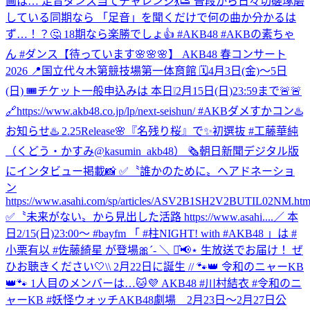
画は… 足音ダンス当てチャレンジ💃👟 普段から日々切磋琢磨
している同期なら 「足音」を聞くだけで何の曲か分かるは
ず…！？🤔 18期なら楽勝でしょ👍 #AKB48 #AKBの素ちゃ
ん #ダンス
【待っています🌸🌸🌸】 AKB48 春コンサート
2026 📍国立代々木第競技場第一体育館 🗓️4月3日(金)〜5日
(日) 🎟️チケット一般申込みは 本日❕2月15日(日)23:59まで🚨🚨
🔗https://www.akb48.co.jp/lp/next-seishun/ #AKBダメすかコン
♨️
お知らせ♨️ 2.25Release🌸『名残り桜』で✨初選抜 #工藤華純
（くどう・かすみ@kasumin_akb48） 🗞朝日新聞デジタル版
にインタビュー掲載📸 ✅〝誰かのために〟ヘアドネーショ
ン
https://www.asahi.com/sp/articles/ASV2B1SH2V2BUTIL02NM.htm
✅〝未来がない〟から見出した活路 https://www.asahi....
／ 本
日2/15(日)23:00～ #bayfm 「 #柱NIGHT! with #AKB48 」は #
小栗有以 #佐藤綺星 が登場🎀´‐ ＼ ⋆͛📢⋆ 生放送でお届け！ ぜ
ひお聴きください🤍
\\ 2月22日に誕生 // 🐾👑 令和のニャーKB
👑🐾 1人目のメンバーは…🐱💜 AKB48 #川村結衣 #令和のニ
ャーKB #妖怪ウォッチ
AKB48劇場 2月23日～2月27日公