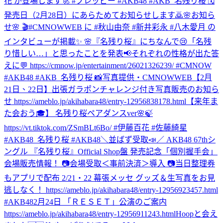
花 が登場します🚀 #プレッピー #AKB48 #AKB_名残り桜 🗓
発売日（2月28日）にあらためてお知らせします🙇
🌸お知ら
せ🌸 🎬#CMNOWWEB に #秋山由奈 #新井彩永 #八木愛月 の
インタビューが掲載✨ 🌸『名残り桜』にちなんで😢「名残
り惜しい…」と思ったことを発表📢それぞれの性格が出た答
えに💬 https://cmnow.jp/entertainment/26021326239/ #CMNOW
#AKB48 #AKB_名残り桜 📸写真提供・CMNOWWEB
【2月
21日、22日】出張ガラポンチャレンジ付き写真販売のお知ら
せ https://ameblo.jp/akihabara48/entry-12956838178.html
【来年ま
た会おう🎓】 名残り桜ペアダンスver🌸🍃
https://vt.tiktok.com/ZSmBLt6Bo/ #伊藤百花 #佐藤綺星
#AKB48_名残り桜 #AKB48
＼並ばず受取📣／ AKB48 67thシ
ングル 『名残り桜』Official Shop盤 発売記念「個別握手会」
会場販売情報！ 📷会場受取＜事前決済＞導入 📷当日整理券
もアプリで配布 2/21・22 幕張メッセ グッズ＆生写真をお見
逃しなく！ https://ameblo.jp/akihabara48/entry-12956923457.html
#AKB48
2月24日 「ＲＥＳＥＴ」公演のご案内
https://ameblo.jp/akihabara48/entry-12956911243.html
Hoopと会え