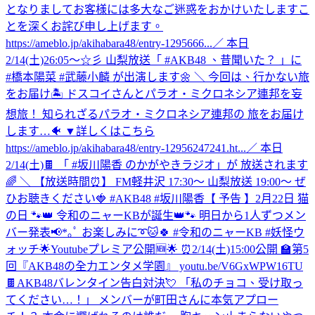
となりましてお客様には多大なご迷惑をおかけいたしますこ
とを深くお詫び申し上げます。
https://ameblo.jp/akihabara48/entry-1295666...
／ 本日
2/14(土)26:05～☆彡 山梨放送「 #AKB48 、昔聞いた？ 」に
#橋本陽菜 #武藤小麟 が出演します🌼 ＼ 今回は、行かない旅
をお届け🏝️ ドスコイさんとパラオ・ミクロネシア連邦を妄
想旅！ 知られざるパラオ・ミクロネシア連邦の 旅をお届け
します…🐠 ▼詳しくはこちら
https://ameblo.jp/akihabara48/entry-12956247241.ht...
／ 本日
2/14(土)🍫 「 #坂川陽香 のかがやきラジオ」が 放送されます
🌈 ＼ 【放送時間⏰】 FM軽井沢 17:30～ 山梨放送 19:00～ ぜ
ひお聴きください🍓 #AKB48 #坂川陽香
【 予告 】2月22日 猫
の日 🐾👑 令和のニャーKBが誕生👑🐾 明日から1人ずつメン
バー発表📢*｡ﾟ お楽しみに➰🐱🍀 #令和のニャーKB #妖怪ウ
ォッチ
🌟Youtubeプレミア公開🆕🌟 ⏰2/14(土)15:00公開 🏫第5
回『AKB48の全力エンタメ学園』 youtu.be/V6GxWPW16TU
🍫AKB48バレンタイン告白対決💘 「私のチョコ、受け取っ
てください…！」 メンバーが町田さんに本気アプロー