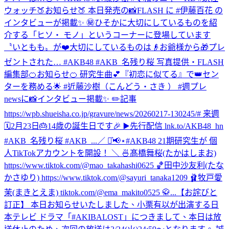
ウォッチ
🍑お知らせ🍑 本日発売の📸FLASH に #伊藤百花 の
インタビューが掲載✨ ㊙️ひそかに大切にしているものを紹
介する「ヒソ・ モノ」というコーナーに登場しています
〝いともも〟が❤️大切にしているものは👴お爺様から🎁プレ
ゼントされた… #AKB48 #AKB_名残り桜 写真提供・FLASH
編集部
🍊お知らせ🍊 研究生曲💕『初恋に似てる』で👑セン
ターを務める🌟 #近藤沙樹（こんどう・さき ） #週プレ
newsに📸インタビュー掲載✨ ✏️記事
https://wpb.shueisha.co.jp/gravure/news/20260217-130245/# 来週
🗓2月23日🎂14歳の誕生日です🎉 ▶️先行配信 lnk.to/AKB48_hn
#AKB_名残り桜 #AKB_...
／ ⋆͛📢⋆#AKB48 21期研究生が 個
人TikTokアカウントを開設！ ＼ 🍜髙橋舞桜(たかはしまお)
https://www.tiktok.com/@mao_takahashi0625 🏀田中沙友利(たな
かさゆり) https://www.tiktok.com/@sayuri_tanaka1209 🩰牧戸愛
茉(まきとえま) tiktok.com/@ema_makito0525 🥋...
【お詫びと
訂正】 本日お知らせいたしました、小栗有以が出演する日
本テレビ ドラマ「#AKIBALOST」につきまして、本日は放