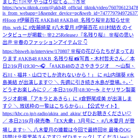
ました🇹🇭💜 やっぱり似てる…❔🍑🌸
https://www.tiktok.com/@akb48_official_tiktok/video/7607061234
is_from_webapp=1&sender_device=pc&web_id=747779794972637
#Hoop #伊藤百花 #AKB48 #AKB48_名残り桜
🌸お知らせ🌸
#bis_web に #佐藤綺星 #八木愛月 #伊藤百花 #川村結衣 のイ
ンタビューが掲載✨ 🌸2.25Release♪『名残り桜』 🌸桜の思い
出💭 🌸春のファッションアイテム👚 👇
https://bisweb.jp/interview/170807 🌸桜の花びらたちがまってお
ります #AKB48 #AKB_名残り桜 📸写真・木村哲夫さん
／ 本
日2/16(月)19:30～🎧 「#AKB48のささやきラジオ ～山梨、
石川、福井、山口でしか流れないから！」 に #山内瑞葵 #水
島美結 が出演します🤍 ＼ 先週に引き続き水島が登場｡✧｡･ﾟ
どうぞお楽しみに🎈
／ 本日2/16(月)18:30～☕ ミヤリサン製薬
ラジオ劇場 「アキラとあきら」に #倉野尾成美 が出演しま
す🎈 ＼ 放送枠の一覧はこちらから↓↓ 【公式サイト】
https://kbc.co.jp/r-radio/akira_and_akira/ ぜひお聴きください🤍
／ 本日2/16(月)発売📚 「EX大衆」3月号に、 #八木愛月 が登
場します✨ ＼ 八木愛月の連載は今回で最終回🌸 最後のOG
訪問は北原里英さんです🤍 ぜひチェックしてください👀
\\ 2