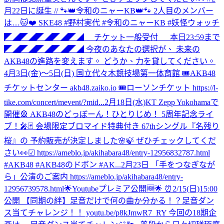
月22日に誕生 // 🐾👑令和のニャーKB👑🐾 2人目のメンバー
は…🐱❤️ SKE48 #野村実代 #令和のニャーKB #妖怪ウォッチ
◤◢◤◢◤◢◤◢◤◢ チケット一般受付 本日23:59まで
◤◢◤◢◤◢◤◢◤◢ 今夜のあなたの選択が、 未来の
AKB48の進路を変えます。 どうか、力を貸してください。
4月3日(金)〜5日(日) 国立代々木競技場第一体育館 🎟AKB48
チケットセンター akb48.zaiko.io 🎟ローソンチケット https://l-
tike.com/concert/mevent/?mid...
2月18日(水)KT Zepp Yokohamaで
開催🎡 AKB48のどっぼーん！ひとりじめ！ 5周年記念ライ
ブ！🎤🃏 会場限定ブロマイド特典付き 67thシングル『名残り
桜』の 予約販売が決定しました🌸🍃 ぜひチェックしてくだ
さい👀☑︎ https://ameblo.jp/akihabara48/entry-12956832787.html
#AKB48 #AKB48のドボン #AK...
2月23日 「手をつなぎなが
ら」公演のご案内 https://ameblo.jp/akihabara48/entry-
12956739578.html
🌟Youtubeプレミア公開🆕🌟 ⏰2/15(日)15:00
公開 【同期の絆】足音だけで何の曲か分かる！？足音ダン
ス当てチャレンジ！！ youtu.be/p8kJmwR7_RY 今回の18期企