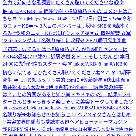
全力で前向きな歌詞🗒️✨ たくさん聴いてくださいね🎧💭
▶︎lnk.to/AKB48_hn 近藤沙樹・指原莉乃さんの コメントはこ
ちら💬₊˚ෆ⋆ ▶︎https://www.akb48....
\\ 2月22日に誕生 // 🐾👑令和
のニャーKB👑🐾 3人目のメンバーは…🐱💛 SKE48 #森本く
るみ #令和のニャーKB #妖怪ウォッチ
🩷💓🍒 情報解禁 🍒💓
🩷 67thシングル『名残り桜』に収録💿 20•21期研究生楽曲
『初恋に似てる』は #指原莉乃 さん が作詞✍🏻 センターは
AKB48最年少13歳の #近藤沙樹 🎤✴︎˚｡⋆ そしてなんと❕ 本日
24:00に先行配信もスタート🎧💭 lnk.to/AKB48_hn #AKB48_
初恋に似てる ぜひたくさん聴いてくださいね🏹˖°. 🎀20期研
究生 👑 ...
✨お知らせ✨ ✨美的.comに #佐藤綺星 #秋山由奈 #
新井彩永 #八木愛月 #伊藤百花 が登場✨ 〝透明感の秘密
は？〟との質問があると知り💓ドキドキの5名… 結果✨ライ
ターさんときゃっきゃ💕楽しそうに美容トークしてました😆
https://www.biteki.com/life-style/others/2108321 #AKB48 #AKB_
名残り桜
📢お知らせのお知らせ 💆‍♀️ヘアメイクさんをはじめ
✨美容業界関係者も愛読する📕ヘアビューティーマガジン
#PREPPY 🌸4月号に #佐藤綺星 #秋山由奈 #八木愛月 #伊藤百