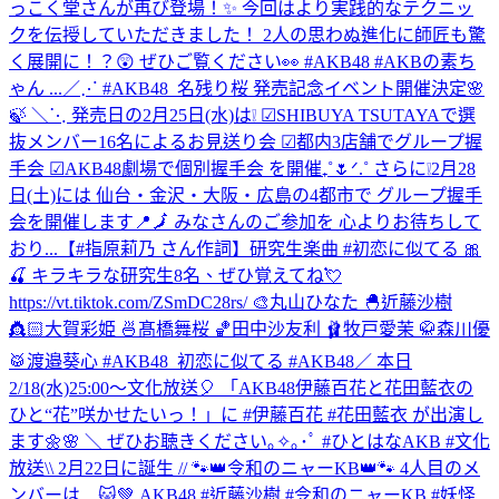
っこく堂さんが再び登場！✨ 今回はより実践的なテクニッ
クを伝授していただきました！ 2人の思わぬ進化に師匠も驚
く展開に！？😲 ぜひご覧ください👀 #AKB48 #AKBの素ち
ゃん ...
／⋰ #AKB48_名残り桜 発売記念イベント開催決定🌸
🍃 ＼⋱ 発売日の2月25日(水)は❕ ☑︎SHIBUYA TSUTAYAで選
抜メンバー16名によるお見送り会 ☑︎都内3店舗でグループ握
手会 ☑︎AKB48劇場で個別握手会 を開催₊˚🌷ᐟ.˚ さらに❕2月28
日(土)には 仙台・金沢・大阪・広島の4都市で グループ握手
会を開催します📍🗾 みなさんのご参加を 心よりお待ちして
おり...
【#指原莉乃 さん作詞】研究生楽曲 #初恋に似てる 🎀
🍒 キラキラな研究生8名、ぜひ覚えてね💘
https://vt.tiktok.com/ZSmDC28rs/ 🎨丸山ひなた 🐣近藤沙樹
👸🏻大賀彩姫 🍜髙橋舞桜 🏀田中沙友利 🩰牧戸愛茉 🥋森川優
🥁渡邉葵心 #AKB48_初恋に似てる #AKB48
／ 本日
2/18(水)25:00～文化放送🎈 「AKB48伊藤百花と花田藍衣の
ひと“花”咲かせたいっ！」に #伊藤百花 #花田藍衣 が出演し
ます🌼🌸 ＼ ぜひお聴きください｡✧｡･ﾟ #ひとはなAKB #文化
放送
\\ 2月22日に誕生 // 🐾👑令和のニャーKB👑🐾 4人目のメ
ンバーは…🐱💚 AKB48 #近藤沙樹 #令和のニャーKB #妖怪