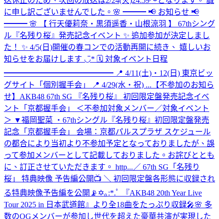
送休止のため、次回の放送は2/24(火)24:59〜となります。 誠
に申し訳ございませんでした。
🌸 ━━━ 📢 お知らせ 📢
━━━ 🌸 【 行天優莉奈・黒須遥香・山根涼羽 】 67thシング
ル『名残り桜』発売記念イベント ✨ 追加参加が決定しまし
た！ ✨ 4/5(日)開催の春コンでの活動再開に続き、 嬉しいお
知らせをお届けします ◡̈* 🗓 対象イベント日程
━━━━━━━━━━━━━━ 📍 4/11(土)・12(日) 東京ビッ
グサイト「個別握手会」 📍 4/29(水・祝) ...
【不参加のお知ら
せ】AKB48 67th SG 『名残り桜』 初回限定盤発売記念イベ
ント「京都握手会」 ＜不参加対象メンバー／対象イベント
＞ ▼福岡聖菜 ・67thシングル『名残り桜』初回限定盤発売
記念「京都握手会」 会場：京都パルスプラザ スケジュール
の都合により当初より不参加予定となっておりましたが、誤
って参加メンバーとして記載しておりました。お詫びととも
に、訂正させていただきます。 http...
／ 67th SG「名残り
桜」 特典映像 予告編公開📺 ＼ 初回限定盤各形態に収録され
る特典映像予告編を公開📡✡｡:*.ﾟ 『AKB48 20th Year Live
Tour 2025 in 日本武道館』より全18曲をたっぷり収録🎤🌸 多
数のOGメンバーが参加し世代を超えた豪華共演が実現した