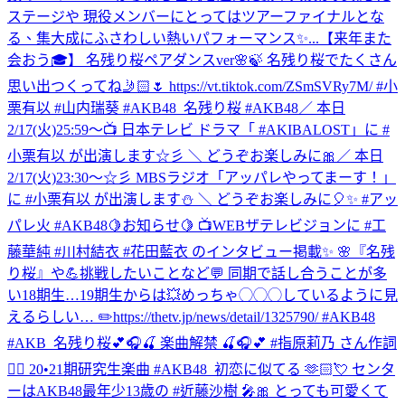
ステージや 現役メンバーにとってはツアーファイナルとな
る、集大成にふさわしい熱いパフォーマンス✨...
【来年また
会おう🎓】 名残り桜ペアダンスver🌸🍃 名残り桜でたくさん
思い出つくってね🤳🏻🌷 https://vt.tiktok.com/ZSmSVRy7M/ #小
栗有以 #山内瑞葵 #AKB48_名残り桜 #AKB48
／ 本日
2/17(火)25:59～📺 日本テレビ ドラマ「 #AKIBALOST」に #
小栗有以 が出演します☆彡 ＼ どうぞお楽しみに🎀
／ 本日
2/17(火)23:30～☆彡 MBSラジオ「アッパレやってまーす！」
に #小栗有以 が出演します⛄ ＼ どうぞお楽しみに🎈✨ #アッ
パレ火 #AKB48
🍋お知らせ🍋 📺WEBザテレビジョンに #工
藤華純 #川村結衣 #花田藍衣 のインタビュー掲載✨ 🌸『名残
り桜』や💪挑戦したいことなど💬 同期で話し合うことが多
い18期生…19期生からは💥めっちゃ◯◯◯しているように見
えるらしい… ✏️https://thetv.jp/news/detail/1325790/ #AKB48
#AKB_名残り桜
💕🎧🍒 楽曲解禁 🍒🎧💕 #指原莉乃 さん作詞
✍🏻 20•21期研究生楽曲 #AKB48_初恋に似てる 🫶🏻💘 センタ
ーはAKB48最年少13歳の #近藤沙樹 🎤🎀 とっても可愛くて