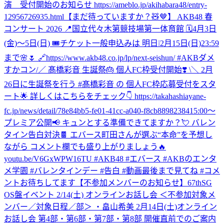
演 受付開始のお知らせ https://ameblo.jp/akihabara48/entry-
12956726935.html
【まだ待っていますか？🧸🤎】 AKB48 春
コンサート 2026 📍国立代々木第競技場第一体育館 🗓️4月3日
(金)〜5日(日) 🎟️チケット一般申込みは 明日❕2月15日(日)23:59
まで🌸🌷 🔗https://www.akb48.co.jp/lp/next-seishun/ #AKBダメ
すかコン
/／ 髙橋彩音 生誕祭🎂 個人FC枠受付開始❣️ \＼ 2月
26日に生誕祭を行う #髙橋彩音 の 個人FC枠応募受付をスタ
ート🌟 詳しくはこちらをチェック👇 https://takahashiayane-
fc.jp/news/detail/78e84bb5-fe01-41cc-a040-f8cb88982384
15:00〜
プレミア公開📢 キュンとする準備できてますか？💘 バレン
タイン告白対決🍫 エバース町田さんが選ぶ“本命”を予想し
ながら コメント欄でも盛り上がりましょう🔥
youtu.be/V6GxWPW16TU #AKB48 #エバース #AKBのエンタ
メ学園 #バレンタインデー #告白 #動画最後まで見てね #コメ
ントお待ちしてます
【不参加メンバーのお知らせ】67thSG
OS盤イベント 2/14(土) オンラインお話し会 ＜不参加対象メ
ンバー／対象日程／部＞ ・畠山希美 2月14日(土)オンライン
お話し会 第4部・第6部・第7部・第8部 開催直前でのご案内