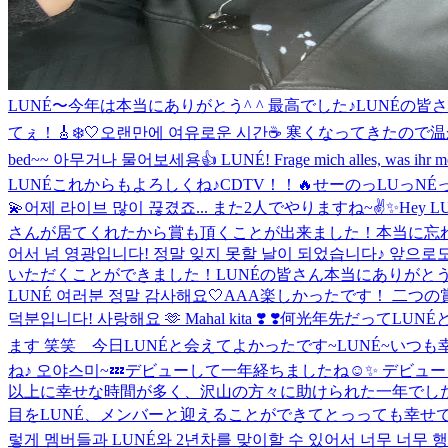
LUNÉ〜今年は本当にありがとう^ ^ 最高でした♪
LUNÉの皆
てぇ！🎸
❄️🤍
오랜만에 여유로운 시간☕️ 寒くなってきたので
bed~~ 아무거나 물어보세용👍 LUNÉ! Frage mich alles, was ihr mö
LUNÉこれからもよろしくね♪
CDTV！！🔥
せーのっLUっNÉっ
💫
어제 라이브 많이 끊겼죠... また2人でやりますね~✌️✨
Hey LUN
さんが居てくれたから賞も頂くことが出来ました！本当に忘れられな
어서 넘 영광입니다! 정말 잊지 못할 날이 되었습니다♪ 앞으로
いただくことができました！LUNÉの皆さん本当にありがとうございま
LUNÉ 여러분 정말 감사해요🤍
AAA楽しかったです！ 二つの賞を
덕분입니다! 사랑해요 🫶 Mahal kita ❣️ ❣️
何光年先だってLUNÉとならR
ます 笑笑 今日LUNÉと会えてよかったです~
LUNÉ~いつも
ね♪ 오야스미~💤
デビューして一年経ちましたね☺️✨ デビ
以上に幸せな時間が多く、沢山の方々に助けられた一年でした。
目をLUNÉ、メンバーと迎えることができてとっっても幸せで
렇게 멤버들과 LUNÉ와 2년차를 맞이할 수 있어서 너무 너무 