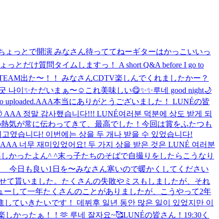
ちょっとで開演 みなさん待っててねー
ギターはかっこいいっ
とだけ質問タイムしますっ！ A short Q&A before I go to
TEAM出た〜！！ みなさんCDTV楽しんでくれましたかー？
굿 나이✨
ただいまぁ〜☺️
これ美味しい😋
✨✨
루네 good night🌙
o uploaded.
AAA本当にありがとうございました！ LUNÉの皆
정말 감사했습니다!!! LUNÉ여러분 덕분에 상도 받게 되
の熱気が常に伝わってきて、最高でした！今回は賞をふたつも
였습니다! 이번에는 상을 두 개나 받을 수 있었습니다!
 너무 재미있었어요! 두 가지 상을 받은 것은 LUNÉ 여러분
しかったよん^ ^
末っ子たちのそばで自撮りをしたらこうなり
다~ 今日も良い1日を〜
みなさん寒いので暖かくしてください
させて貰いました。たくさんの失敗やミスもしましたが、それ
ューして一年たくさんのことがありましたが、こうやって2年
いきたいです！ 데뷔후 일년 동안 많은 일이 있었지만 이
楽しかったぁ！！🫶 루네 잘자요~🥰
LUNÉの皆さん！19:30く