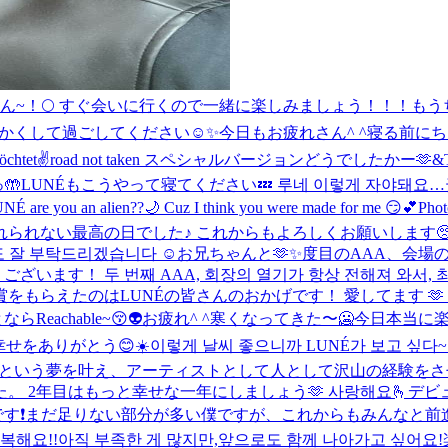
さん~！🌕 すぐ会いに行くので一緒に楽しみましょう！！！
もう
温かくして過ごしてください☺️✨
今日もお疲れさん^ ^
寝る前にちょっ
chtet✌️
road not taken スペシャルバージョンどうでしたかー🫶
&
🤲
LUNÉもこうやって寝てください💤 루네 이렇게 자야돼요…
É are you an alien??🌙 Cuz I think you were made for me 😏💕
Phot
い最高の日でした♪ これからもよろしくお願いします🥺 AAA 
도 잘 부탁드리겠습니다 ☺️
お兄ちゃんと🫶✨
度目のAAA、会場
す！ 두 번째 AAA, 회장의 열기가 항상 전해져 와서, 최고
もらえたのはLUNÉの皆さんのおかげです！ 愛してます 🫶 AAA
eachable~😚👽
お疲れ^ ^
寒くなってきた〜🥶
今日本当に楽
幸せをありがとう😊
☀️이렇게 날씨 좋으니까 LUNÉ가 보고 싶
ューという夢を叶え、アーティストとして人として沢山の経験を
 2年目はもっと幸せな一年にしましょう🫶 사랑해요🫰
デビ
す❗まだ足りない部分が多い僕ですが、これからもみんなと前進して
행복해요!!아직 부족한 게 많지만,앞으로도 함께 나아가고 싶어요!