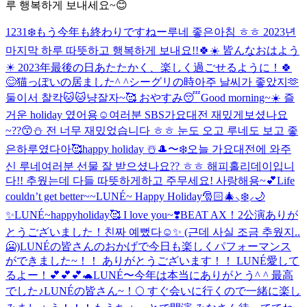
루 행복하게 보내세요~😊
1231❄️もう今年も終わりですねー
루네 좋은아침 ㅎㅎ 2023년
마지막 하루 따뜻하고 행복하게 보내요!!🍀☀️ 皆んなおはよう
☀ 2023年最後の日あたたかく、楽しく過ごせるように！🍀
😊
猫っぽいの居ました^ ^
シーグリの時아주 날씨가 좋았지🫶
둘이서 찰칵🐱🐱냥
잘자~🥰 おやすみ😴
Good morning~☀️ 즐
거운 holiday 였어용☺️
여러분 SBS가요대전 재밌게보셨나요
~??😙⛄️ 전 너무 재밌었습니다 ㅎㅎ 눈도 오고 루네도 보고 좋
은하루였다아🥰
happy holiday ☃️
🎩〜❄️
오늘 가요대전에 와주
신 루네여러분 선물 잘 받으셨나요?? ㅎㅎ 해피홀리데이입니
다!! 추웠는데 다들 따뜻하게하고 주무세요! 사랑해용~💕
Life
couldn’t get better~~
LUNÉ~ Happy Holiday🎅🏻🎄⸜❄️⸝🌙
✨
LUNÉ~happyholiday🥰 I love you~❣️
BEAT AX！2公演ありが
とうございました！
친짜 예뻤다☺️✨ (근데 사실 조금 추웠지..
🥶)
LUNÉの皆さんのおかげで今日も楽しくパフォーマンス
ができました~！！ ありがとうございます！！ LUNÉ愛して
るよー！💕💕💕🐢
LUNÉ〜今年は本当にありがとう^ ^ 最高
でした♪
LUNÉの皆さん~！🌕 すぐ会いに行くので一緒に楽し