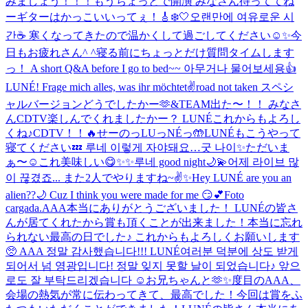
みましょう！！！
もうちょっとで開演 みなさん待っててね
ー
ギターはかっこいいってぇ！🎸
❄️🤍
오랜만에 여유로운 시
간☕️ 寒くなってきたので温かくして過ごしてください☺️✨
今
日もお疲れさん^ ^
寝る前にちょっとだけ質問タイムします
っ！ A short Q&A before I go to bed~~ 아무거나 물어보세용👍
LUNÉ! Frage mich alles, was ihr möchtet✌️
road not taken スペシ
ャルバージョンどうでしたかー🫶
&TEAM出た〜！！ みなさ
んCDTV楽しんでくれましたかー？ LUNÉこれからもよろし
くね♪
CDTV！！🔥
せーのっLUっNÉっ🤲
LUNÉもこうやって
寝てください💤 루네 이렇게 자야돼요…굿 나이✨
ただいま
ぁ〜☺️
これ美味しい😋
✨✨
루네 good night🌙💫
어제 라이브 많
이 끊겼죠... また2人でやりますね~✌️✨
Hey LUNÉ are you an
alien??🌙 Cuz I think you were made for me 😏💕
Foto
cargada.
AAA本当にありがとうございました！ LUNÉの皆さ
んが居てくれたから賞も頂くことが出来ました！本当に忘れ
られない最高の日でした♪ これからもよろしくお願いします
🥺 AAA 정말 감사했습니다!!! LUNÉ여러분 덕분에 상도 받게
되어서 넘 영광입니다! 정말 잊지 못할 날이 되었습니다♪ 앞으
로도 잘 부탁드리겠습니다 ☺️
お兄ちゃんと🫶✨
度目のAAA、
会場の熱気が常に伝わってきて、最高でした！今回は賞をふ