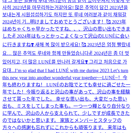
데 그 모든 일들에 루네 여러분이 항상 같이 있어주셔서 이렇게 무
사히 2023년을 마무리하는거같아요! 많은 추억이 담긴 2023년을
보내는게 시원섭섭하기도 하지만 또 루네 여러분과 같이 채워갈
2024년이 기...
明けましておめでとうございます！🥰 2023年
はめちゃくちゃ早かったですね、、、沢山の思い出もできま
した✌️ 2024年はもっとかっこよくなって沢山のLUNÉに会い
に行きますね❣️ 새해 복 많이 받으세요! 🥰 2023년은 엄청 빨랐네
요… 많은 추억도 루네와 함께 만들었습니다✌️ 2024년은 좀 더 멋
있어지고, 더 많은 LUNÉ를 만나러 갈게요❣️ 그리고 처음으로 가
요대...
I’m so glad that I had LUNÉ with me during 2023 Let’s turn
this new year into another wonderful year together~~
LUNÉ~！今
年も終わりますね！ LUNÉのお陰でとても幸せに過ごせた一
年でした！今振り返ると沢山の事があって、沢山の事を経験
させて貰った年でした。 幸せな思い出も、大変だった思い
出も、ミスをしてしまった事も。一つ一つ糧となり自分なり
に学んで、沢山の人から支えられて、少しですが成長できた
のではないかと思います。 家族とメンバーとスタッフの
方々への感謝も忘れずにこれからも頑張ります。 来年はも