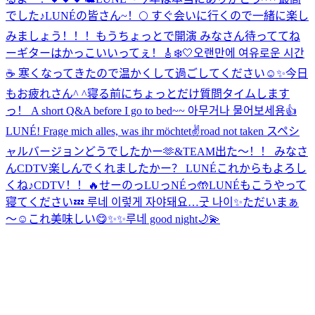
でした♪
LUNÉの皆さん~！🌕 すぐ会いに行くので一緒に楽し
みましょう！！！
もうちょっとで開演 みなさん待っててね
ー
ギターはかっこいいってぇ！🎸
❄️🤍
오랜만에 여유로운 시간
☕️ 寒くなってきたので温かくして過ごしてください☺️✨
今日
もお疲れさん^ ^
寝る前にちょっとだけ質問タイムします
っ！ A short Q&A before I go to bed~~ 아무거나 물어보세용👍
LUNÉ! Frage mich alles, was ihr möchtet✌️
road not taken スペシ
ャルバージョンどうでしたかー🫶
&TEAM出た〜！！ みなさ
んCDTV楽しんでくれましたかー？ LUNÉこれからもよろし
くね♪
CDTV！！🔥
せーのっLUっNÉっ🤲
LUNÉもこうやって
寝てください💤 루네 이렇게 자야돼요…굿 나이✨
ただいまぁ
〜☺️
これ美味しい😋
✨✨
루네 good night🌙💫