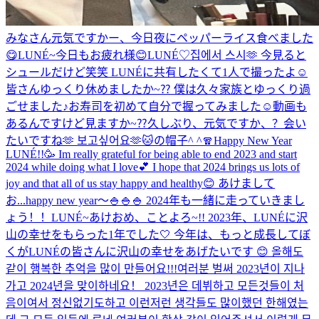
みなさん元気ですかー、今日夜にペッパーライス食べました
😋
LUNÉ~今日もお疲れ様😊
LUNÉ♡
집에서 스시🫶 今見ると
シュールだけど笑笑 LUNÉに共有したくて1人で撮ったよ☺️
皆さんゆっくり休めましたか~⁇ 僕は久々家族とゆっくり過
ごせました♪お寿司を初めて自分で握ってみました☺️動画も
あるんですけど見ますか~⁇
久しぶり、元気ですか、？会い
たいですね🫶 보고싶어요🫶
🐱の帽子^ ^
🧣
Happy New Year
LUNÉ!!🥳 Im really grateful for being able to end 2023 and start
2024 while doing what I love💕 I hope that 2024 brings us lots of
joy and that all of us stay happy and healthy😊 あけまして
お...
happy new year〜🍚🍚🍚 2024年も一緒に走っていきまし
ょう！！
LUNÉ~あけおめ、ことよろ~!! 2023年、LUNÉに沢
山の幸せをもらった1年でした🤍 今年は、もっと成長してぼ
くがLUNÉの皆さんに沢山の幸せをあげたいです 😊 올해도
같이 행복한 추억을 많이 만들어요!!!
여러분 벌써 2023년이 지나
가고 2024년을 맞이하네요！ 2023년은 데뷔하고 모든것들이 처
음이여서 정신없기도하고 이런저런 생각들도 많이했던 한해였는