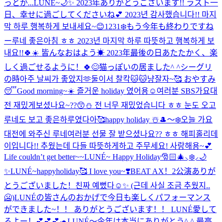
っとか...
LUNÉ~🌙✨️ 2023年ありがとうございます!! ラスト一
日、幸せに過ごしてくださいね💕︎ 2023년 감사했습니다!! 마지
막 하루 행복하게 보내세요~😊
1231❄️もう今年も終わりですね
ー
루네 좋은아침 ㅎㅎ 2023년 마지막 하루 따뜻하고 행복하게 보
내요!!🍀☀️ 皆んなおはよう☀ 2023年最後の日あたたかく、楽
しく過ごせるように！🍀😊
猫っぽいの居ました^ ^
シーグリ
の時아주 날씨가 좋았지🫶
둘이서 찰칵🐱🐱냥
잘자~🥰 おやすみ
😴
Good morning~☀️ 즐거운 holiday 였어용☺️
여러분 SBS가요대
전 재밌게보셨나요~??😙⛄️ 전 너무 재밌었습니다 ㅎㅎ 눈도 오고
루네도 보고 좋은하루였다아🥰
happy holiday ☃️
🎩〜❄️
오늘 가요
대전에 와주신 루네여러분 선물 잘 받으셨나요?? ㅎㅎ 해피홀리데
이입니다!! 추웠는데 다들 따뜻하게하고 주무세요! 사랑해용~💕
Life couldn’t get better~~
LUNÉ~ Happy Holiday🎅🏻🎄⸜❄️⸝🌙
✨
LUNÉ~happyholiday🥰 I love you~❣️
BEAT AX！2公演ありが
とうございました！
친짜 예뻤다☺️✨ (근데 사실 조금 추웠지..
🥶)
LUNÉの皆さんのおかげで今日も楽しくパフォーマンス
ができました~！！ ありがとうございます！！ LUNÉ愛して
るよー！💕💕💕🐢
LUNÉ〜今年は本当にありがとう^ ^ 最高