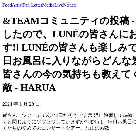
Feed
Artist
Fan Letter
Media
Live
Notice
&TEAMコミュニティの投稿 
したので、LUNÉの皆さんに
す!! LUNÉの皆さんも楽し
日お風呂に入りながらどんな
皆さんの今の気持ちも教えてく
敵 - HARUA
2024 年 1 月 20 日
皆さん、ツアーまであと2日だそうです😳 沢山練習して準備し
くと同じようにソワソワしていますか? ぼくは、毎日お風呂に
くたちの初めてのコンサートツアー、沢山の素敵