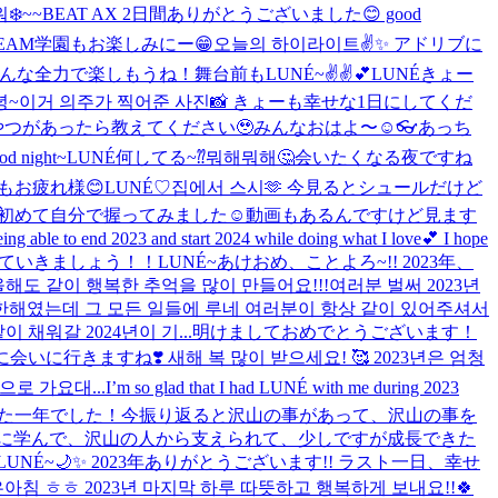
❄️
~~
BEAT AX 2日間ありがとうございました😊 good
EAM学園もお楽しみにー😁
오늘의 하이라이트✌️✨ アドリブに
みんな全力で楽しもうね！
舞台前もLUNÉ~✌️✌️💕
LUNÉきょー
안녕~이거 의주가 찍어준 사진📸 きょーも幸せな1日にしてくだ
つがあったら教えてください🥹
みんなおはよ〜☺️
👓
あっち
od night~
LUNÉ何してる~⁇뭐해뭐해🤔
会いたくなる夜ですね
日もお疲れ様😊
LUNÉ♡
집에서 스시🫶 今見るとシュールだけど
を初めて自分で握ってみました☺️動画もあるんですけど見ます
ng able to end 2023 and start 2024 while doing what I love💕 I hope
一緒に走っていきましょう！！
LUNÉ~あけおめ、ことよろ~!! 2023年、
 같이 행복한 추억을 많이 만들어요!!!
여러분 벌써 2023년
한해였는데 그 모든 일들에 루네 여러분이 항상 같이 있어주셔서
채워갈 2024년이 기...
明けましておめでとうございます！
行きますね❣️ 새해 복 많이 받으세요! 🥰 2023년은 엄청
으로 가요대...
I’m so glad that I had LUNÉ with me during 2023
ごせた一年でした！今振り返ると沢山の事があって、沢山の事を
に学んで、沢山の人から支えられて、少しですが成長できた
LUNÉ~🌙✨️ 2023年ありがとうございます!! ラスト一日、幸せ
아침 ㅎㅎ 2023년 마지막 하루 따뜻하고 행복하게 보내요!!🍀