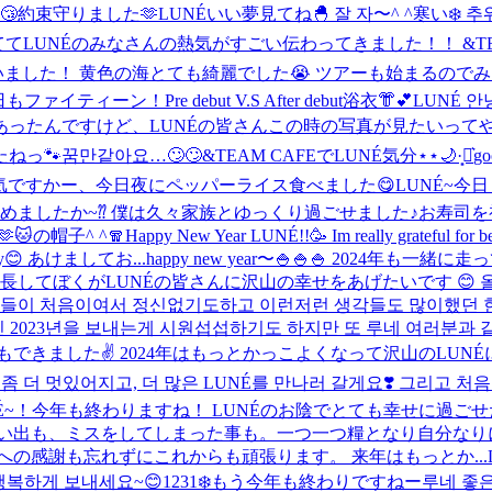
😴
約束守りました🫶
LUNÉいい夢見てね🐣 잘 자〜^ ^
寒い❄️ 추워
しててLUNÉのみなさんの熱気がすごい伝わってきました！！ &T
いました！ 黄色の海とても綺麗でした😭 ツアーも始まるので
日もファイティーン！
Pre debut V.S After debut
浴衣👘︎💕︎
LUNÉ 
ったんですけど、LUNÉの皆さんこの時の写真が見たいってや
たねっ🐾
꿈만같아요…🙄🙄
&TEAM CAFEでLUNÉ気分⋆⋆🌙·̩͙‪⋆͛
go
気ですかー、今日夜にペッパーライス食べました😋
LUNÉ~今
めましたか~⁇ 僕は久々家族とゆっくり過ごせました♪お寿司

🐱の帽子^ ^
🧣
Happy New Year LUNÉ!!🥳 Im really grateful for bei
 healthy😊 あけましてお...
happy new year〜🍚🍚🍚 2024年も
してぼくがLUNÉの皆さんに沢山の幸せをあげたいです 😊 올해도
모든것들이 처음이여서 정신없기도하고 이런저런 생각들도 많이했던 
2023년을 보내는게 시원섭섭하기도 하지만 또 루네 여러분과 같이 
きました✌️ 2024年はもっとかっこよくなって沢山のLUNÉに会いに
 더 멋있어지고, 더 많은 LUNÉ를 만나러 갈게요❣️ 그리고 처음
NÉ~！今年も終わりますね！ LUNÉのお陰でとても幸せに過
思い出も、ミスをしてしまった事も。一つ一つ糧となり自分なり
の感謝も忘れずにこれからも頑張ります。 来年はもっとか...
 행복하게 보내세요~😊
1231❄️もう今年も終わりですねー
루네 좋은