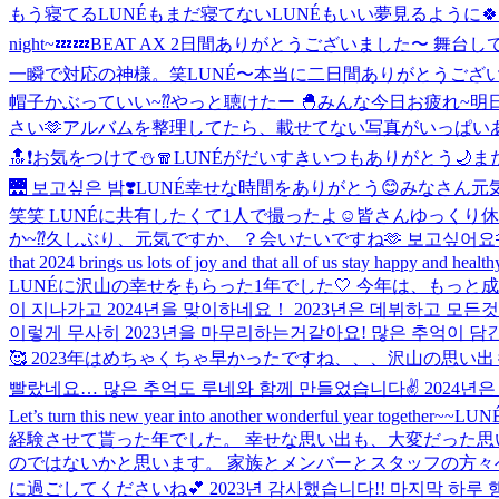
もう寝てるLUNÉもまだ寝てないLUNÉもいい夢見るように🍀
night~💤💤
BEAT AX 2日間ありがとうございました〜 舞台
一瞬で対応の神様。笑
LUNÉ〜本当に二日間ありがとうござ
帽子かぶっていい~⁇
やっと聴けたー 🐣
みんな今日お疲れ~
明
さい🫶
アルバムを整理してたら、載せてない写真がいっぱいあ
🔝❗️
お気をつけて⛄️🧣
LUNÉがだいすき
いつもありがとう🌙
ま
🌉 보고싶은 밤❣️
LUNÉ幸せな時間をありがとう😊
みなさん元
笑笑 LUNÉに共有したくて1人で撮ったよ☺️
皆さんゆっくり休
か~⁇
久しぶり、元気ですか、？会いたいですね🫶 보고싶어요
that 2024 brings us lots of joy and that all of us stay happy and
LUNÉに沢山の幸せをもらった1年でした🤍 今年は、もっと成長
이 지나가고 2024년을 맞이하네요！ 2023년은 데뷔하고 
이렇게 무사히 2023년을 마무리하는거같아요! 많은 추억이 담긴 
🥰 2023年はめちゃくちゃ早かったですね、、、沢山の思い出もで
빨랐네요… 많은 추억도 루네와 함께 만들었습니다✌️ 2024년은 좀
Let’s turn this new year into another wonderful year together~~
LU
経験させて貰った年でした。 幸せな思い出も、大変だった
のではないかと思います。 家族とメンバーとスタッフの方々へ
に過ごしてくださいね💕︎ 2023년 감사했습니다!! 마지막 하루