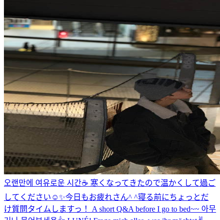
오랜만에 여유로운 시간☕️ 寒くなってきたので温かくして過ご
してください☺️✨
今日もお疲れさん^ ^
寝る前にちょっとだ
け質問タイムしますっ！ A short Q&A before I go to bed~~ 아무