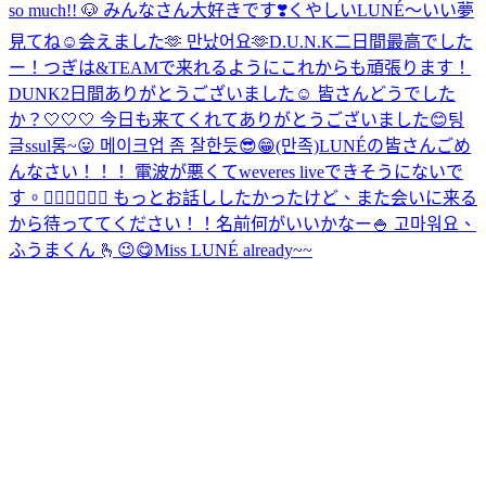
so much!! 🐶 みんなさん大好きです❣️
くやしい
LUNÉ〜いい夢
見てね☺️
会えました🫶 만났어요🫶
D.U.N.K二日間最高でした
ー！つぎは&TEAMで来れるようにこれからも頑張ります！
DUNK2日間ありがとうございました☺️ 皆さんどうでした
か？
🤍🤍🤍 今日も来てくれてありがとうございました😊
팅
글ssul롱~😛 메이크업 좀 잘한듯😎😁(만족)
LUNÉの皆さんごめ
んなさい！！！ 電波が悪くてweveres liveできそうにないで
す。🙇‍♂️🙇‍♂️🙇‍♂️ もっとお話ししたかったけど、また会いに来る
から待っててください！！
名前何がいいかなー🍚 고마워요、
ふうまくん 🫰
😉😋
Miss LUNÉ already~~