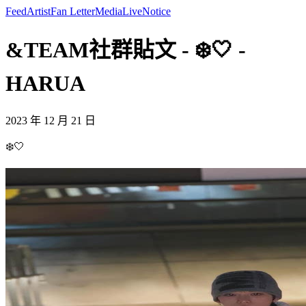
Feed
Artist
Fan Letter
Media
Live
Notice
&TEAM社群貼文 - ❄️🤍 -
HARUA
2023 年 12 月 21 日
❄️🤍