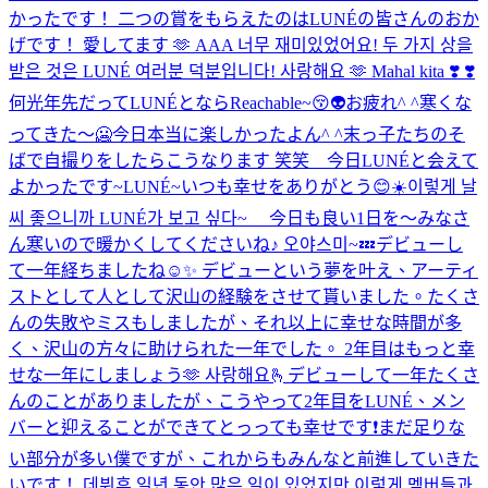
かったです！ 二つの賞をもらえたのはLUNÉの皆さんのおか
げです！ 愛してます 🫶 AAA 너무 재미있었어요! 두 가지 상을
받은 것은 LUNÉ 여러분 덕분입니다! 사랑해요 🫶 Mahal kita ❣️ ❣️
何光年先だってLUNÉとならReachable~😚👽
お疲れ^ ^
寒くな
ってきた〜🥶
今日本当に楽しかったよん^ ^
末っ子たちのそ
ばで自撮りをしたらこうなります 笑笑 今日LUNÉと会えて
よかったです~
LUNÉ~いつも幸せをありがとう😊
☀️이렇게 날
씨 좋으니까 LUNÉ가 보고 싶다~ 今日も良い1日を〜
みなさ
ん寒いので暖かくしてくださいね♪ 오야스미~💤
デビューし
て一年経ちましたね☺️✨ デビューという夢を叶え、アーティ
ストとして人として沢山の経験をさせて貰いました。たくさ
んの失敗やミスもしましたが、それ以上に幸せな時間が多
く、沢山の方々に助けられた一年でした。 2年目はもっと幸
せな一年にしましょう🫶 사랑해요🫰
デビューして一年たくさ
んのことがありましたが、こうやって2年目をLUNÉ、メン
バーと迎えることができてとっっても幸せです❗まだ足りな
い部分が多い僕ですが、これからもみんなと前進していきた
いです！ 데뷔후 일년 동안 많은 일이 있었지만 이렇게 멤버들과