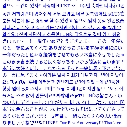
앞으로도 같이 있자!! 사랑해~
LUNÉ〜！1주년 축하합니다👍 1년
동안 저희랑같이 있어줘서 너무 고맙고 너무 행복했어요☺️LUNÉ
분들 덕분에 많은 경험을 할 수 있었고 앞으로 잊지 못할 일년였습
니다🥰 더 말하고 싶은 거는 많지만 길어질 것 같애서 좀 짧게 말
할게요!! 진짜 사랑하고 소중한LUNÉ! 앞으로도 곁에 있어 줘요
🐣
LUNÉ〜！！一周年おめでとうございます！ この一年僕た
ちと一緒に居てくれて ありがとうございます😭本当に濃い
一年だったし色々な経験をさせてもらい本当に幸せでした☺️
このまま書き続けると長くなっちゃうから簡潔に言います！
本当に大好きだし、これからもずっと一緒に居て下さい🥰こ
の一言に尽きます。
여러분 벌써 저희가 데뷔한지 1년이 지났어
요!!👏🥳👏🥳 루네 여러분과 만난지도 1년이 되었는데 1년동안
항상 옆에 있어주셔서 고마워요🥰 이제 1년이지만 앞으로도 같이
즐거운 추억 많이 만들어요!! 싸랑해요🩵🧡
LUNÉの皆さん、い
つのまにデビューして1年がたちましたね！！🫢🥳この1年間
本当に色んなことがあったけどいつもそばにいてくださって
ありがとうございます！2年目も一緒にたくさんの思い出作
りましょうね🥰🩵🧡
LUNÉ!! Our First Anniversary!!! Thank you