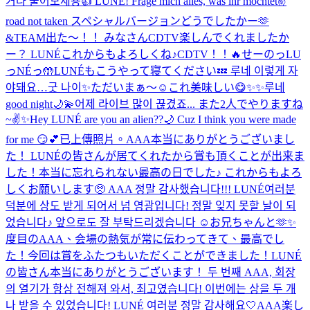
거나 물어보세용👍 LUNÉ! Frage mich alles, was ihr möchtet✌️
road not taken スペシャルバージョンどうでしたかー🫶
&TEAM出た〜！！ みなさんCDTV楽しんでくれましたか
ー？ LUNÉこれからもよろしくね♪
CDTV！！🔥
せーのっLU
っNÉっ🤲
LUNÉもこうやって寝てください💤 루네 이렇게 자
야돼요…굿 나이✨
ただいまぁ〜☺️
これ美味しい😋
✨✨
루네
good night🌙💫
어제 라이브 많이 끊겼죠... また2人でやりますね
~✌️✨
Hey LUNÉ are you an alien??🌙 Cuz I think you were made
for me 😏💕
已上傳照片。
AAA本当にありがとうございまし
た！ LUNÉの皆さんが居てくれたから賞も頂くことが出来ま
した！本当に忘れられない最高の日でした♪ これからもよろ
しくお願いします🥺 AAA 정말 감사했습니다!!! LUNÉ여러분
덕분에 상도 받게 되어서 넘 영광입니다! 정말 잊지 못할 날이 되
었습니다♪ 앞으로도 잘 부탁드리겠습니다 ☺️
お兄ちゃんと🫶✨
度目のAAA、会場の熱気が常に伝わってきて、最高でし
た！今回は賞をふたつもいただくことができました！LUNÉ
の皆さん本当にありがとうございます！ 두 번째 AAA, 회장
의 열기가 항상 전해져 와서, 최고였습니다! 이번에는 상을 두 개
나 받을 수 있었습니다! LUNÉ 여러분 정말 감사해요🤍
AAA楽し