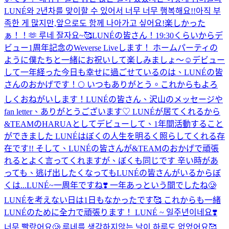
LUNÉ와 2년차를 맞이할 수 있어서 너무 너무 행복해요!!아직 부
족한 게 많지만,앞으로도 함께 나아가고 싶어요!
楽しかった
ぁ！！🫶 루네 잘자요~🥰
LUNÉの皆さん！19:30くらいからデ
ビュー1周年記念のWeverse Liveします！ ホームパーティの
ように僕たちと一緒にお祝いして楽しみましょ〜☺️
デビュー
して一年経った今日も幸せに過ごせているのは、LUNÉの皆
さんのおかげです！🌕 いつもありがとう。これからもよろ
しくおねがいします！
LUNÉの皆さん、沢山のメッセージや
fan letter、ありがとうございます♡ LUNÉが居てくれるから
&TEAMのHARUAとしてデビューして、1年間活動すること
ができました LUNÉはぼくの人生を明るく照らしてくれる存
在です!! そして、LUNÉの皆さんが&TEAMのおかげで頑張
れるとよく言ってくれますが、ぼくも同じです 辛い時があ
っても、逃げ出したくなってもLUNÉの皆さんがいるからぼ
くは...
LUNÉ~一周年ですね❣️ 一年あっという間でしたね🥲
LUNÉを考えない日は1日もなかったです🥰 これからも一緒
LUNÉのために全力で頑張ります！ LUNÉ ~ 일주년이네요❣️
너무 빨랐어요🥲 루네를 생각하지않는 날이 하루도 없었어요🥰