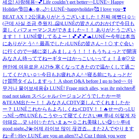
세요! 사랑해용~💕
Life couldn’t get better~~
LUNÉ~ Happy
Holiday🎅🏻🎄⸜❄️⸝🌙✨
LUNÉ~happyholiday🥰 I love you~❣️
BEAT AX！2公演ありがとうございました！
친짜 예뻤다☺️✨
(근데 사실 조금 추웠지..🥶)
LUNÉの皆さんのおかげで今日も
楽しくパフォーマンスができました~！！ ありがとうござい
ます！！ LUNÉ愛してるよー！💕💕💕🐢
LUNÉ〜今年は本当
にありがとう^ ^ 最高でした♪
LUNÉの皆さん~！🌕 すぐ会い
に行くので一緒に楽しみましょう！！！
もうちょっとで開演
みなさん待っててねー
ギターはかっこいいってぇ！🎸
❄️🤍
오
랜만에 여유로운 시간☕️ 寒くなってきたので温かくして過ご
してください☺️✨
今日もお疲れさん^ ^
寝る前にちょっとだ
け質問タイムしますっ！ A short Q&A before I go to bed~~ 아
무거나 물어보세용👍 LUNÉ! Frage mich alles, was ihr möchtet✌️
road not taken スペシャルバージョンどうでしたかー🫶
&TEAM出た〜！！ みなさんCDTV楽しんでくれましたか
ー？ LUNÉこれからもよろしくね♪
CDTV！！🔥
せーのっLU
っNÉっ🤲
LUNÉもこうやって寝てください💤 루네 이렇게 자
야돼요…굿 나이✨
ただいまぁ〜☺️
これ美味しい😋
✨✨
루네
good night🌙💫
어제 라이브 많이 끊겼죠... また2人でやります
ね~✌️✨
Hey LUNÉ are you an alien??🌙 Cuz I think you were