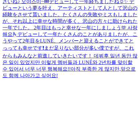
さいね♪ 오야스미~💤
デビューして一年経ちましたね☺️✨ デ
ビューという夢を叶え、アーティストとして人として沢山の
経験をさせて貰いました。たくさんの失敗やミスもしました
が、それ以上に幸せな時間が多く、沢山の方々に助けられた
一年でした。 2年目はもっと幸せな一年にしましょう🫶 사랑
해요🫰
デビューして一年たくさんのことがありましたが、こ
うやって2年目をLUNÉ、メンバーと迎えることができてと
っっても幸せです❗まだ足りない部分が多い僕ですが、これ
からもみんなと前進していきたいです！ 데뷔후 일년 동안 많
은 일이 있었지만 이렇게 멤버들과 LUNÉ와 2년차를 맞이할
수 있어서 너무 너무 행복해요!!아직 부족한 게 많지만,앞으로
도 함께 나아가고 싶어요!