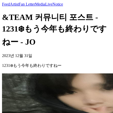
Feed
Artist
Fan Letter
Media
Live
Notice
&TEAM 커뮤니티 포스트 -
1231❄️もう今年も終わりです
ねー - JO
2023년 12월 31일
1231❄️もう今年も終わりですねー