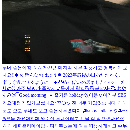
루네 좋은아침 ㅎㅎ 2023년 마지막 하루 따뜻하고 행복하게 보
내요!!🍀☀️ 皆んなおはよう☀ 2023年最後の日あたたかく、
楽しく過ごせるように！🍀😊
猫っぽいの居ました^ ^
シーグ
リの時아주 날씨가 좋았지🫶
둘이서 찰칵🐱🐱냥
잘자~🥰 おや
すみ😴
Good morning~☀️ 즐거운 holiday 였어용☺️
여러분 SBS
가요대전 재밌게보셨나요~??😙⛄️ 전 너무 재밌었습니다 ㅎㅎ
눈도 오고 루네도 보고 좋은하루였다아🥰
happy holiday ☃️
🎩〜
❄️
오늘 가요대전에 와주신 루네여러분 선물 잘 받으셨나요??
ㅎㅎ 해피홀리데이입니다!! 추웠는데 다들 따뜻하게하고 주무