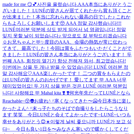
made for me 😏💕
사진을 올렸습니다.
AAA本当にありがとうご
ざいました！ LUNÉの皆さんが居てくれたから賞も頂くこと
が出来ました！本当に忘れられない最高の日でした♪ これか
らもよろしくお願いします🥺 AAA 정말 감사했습니다!!!
LUNÉ여러분 덕분에 상도 받게 되어서 넘 영광입니다! 정말
잊지 못할 날이 되었습니다♪ 앞으로도 잘 부탁드리겠습니다
☺️
お兄ちゃんと🫶✨
度目のAAA、会場の熱気が常に伝わっ
てきて、最高でした！今回は賞をふたつもいただくことがで
きました！LUNÉの皆さん本当にありがとうございます！ 두
번째 AAA, 회장의 열기가 항상 전해져 와서, 최고였습니다!
이번에는 상을 두 개나 받을 수 있었습니다! LUNÉ 여러분 정
말 감사해요🤍
AAA楽しかったです！ 二つの賞をもらえたの
はLUNÉの皆さんのおかげです！ 愛してます 🫶 AAA 너무
재미있었어요! 두 가지 상을 받은 것은 LUNÉ 여러분 덕분입
니다! 사랑해요 🫶 Mahal kita ❣️ ❣️
何光年先だってLUNÉとなら
Reachable~😚👽
お疲れ^ ^
寒くなってきた〜🥶
今日本当に楽し
かったよん^ ^
末っ子たちのそばで自撮りをしたらこうなり
ます 笑笑 今日LUNÉと会えてよかったです~
LUNÉ~いつも
幸せをありがとう😊
☀️이렇게 날씨 좋으니까 LUNÉ가 보고 싶
다~ 今日も良い1日を〜
みなさん寒いので暖かくしてくだ