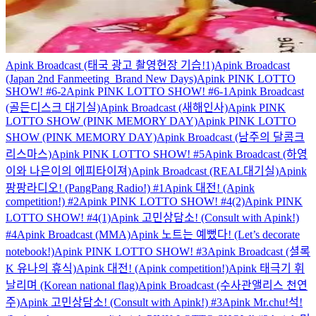
Apink Broadcast (태국 광고 촬영현장 기습!1)
Apink Broadcast
(Japan 2nd Fanmeeting_Brand New Days)
Apink PINK LOTTO
SHOW! #6-2
Apink PINK LOTTO SHOW! #6-1
Apink Broadcast
(골든디스크 대기실)
Apink Broadcast (새해인사)
Apink PINK
LOTTO SHOW (PINK MEMORY DAY)
Apink PINK LOTTO
SHOW (PINK MEMORY DAY)
Apink Broadcast (남주의 달콤크
리스마스)
Apink PINK LOTTO SHOW! #5
Apink Broadcast (하영
이와 나은이의 에피타이져)
Apink Broadcast (REAL대기실)
Apink
팡팡라디오! (PangPang Radio!) #1
Apink 대전! (Apink
competition!) #2
Apink PINK LOTTO SHOW! #4(2)
Apink PINK
LOTTO SHOW! #4(1)
Apink 고민상담소! (Consult with Apink!)
#4
Apink Broadcast (MMA)
Apink 노트는 예뻤다! (Let’s decorate
notebook!)
Apink PINK LOTTO SHOW! #3
Apink Broadcast (셜록
K 유나의 휴식)
Apink 대전! (Apink competition!)
Apink 태극기 휘
날리며 (Korean national flag)
Apink Broadcast (수사관앨리스 천연
주)
Apink 고민상담소! (Consult with Apink!) #3
Apink Mr.chu!석!