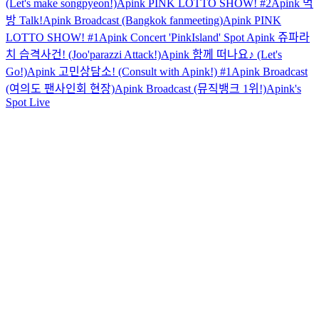
(Let's make songpyeon!)
Apink PINK LOTTO SHOW! #2
Apink 먹
방 Talk!
Apink Broadcast (Bangkok fanmeeting)
Apink PINK
LOTTO SHOW! #1
Apink Concert 'PinkIsland' Spot
Apink 쥬파라
치 습격사건! (Joo'parazzi Attack!)
Apink 함께 떠나요♪ (Let's
Go!)
Apink 고민상담소! (Consult with Apink!) #1
Apink Broadcast
(여의도 팬사인회 현장)
Apink Broadcast (뮤직뱅크 1위!)
Apink's
Spot Live