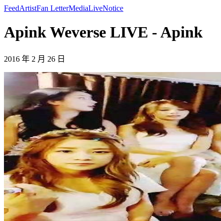
Feed
Artist
Fan Letter
Media
Live
Notice
Apink Weverse LIVE - Apink
2016 年 2 月 26 日