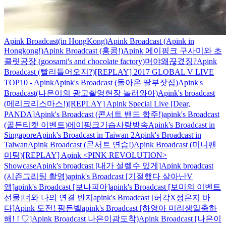
Apink Broadcast(in HongKong)
Apink Broadcast (Apink in
Hongkong!)
Apink Broadcast (홍콩!)
Apink 에이핑크 구사미와 초
콜릿공장 (goosami's and chocolate factory)
머야왜끊겼징?
Apink
Broadcast (빨리들어오지?)
[REPLAY] 2017 GLOBAL V LIVE
TOP10 - Apink
Apink's Broadcast (돌아온 딸부잣집)
Apink's
Broadcast(나은이의 광고촬영현장 놀러와아)
Apink's broadcast
(메리크리스마스!)
[REPLAY] Apink Special Live [Dear,
PANDA]
Apink's Broadcast (콘서트 밴드 합주!)
apink's Broadcast
(골든티켓 이벤트)
에이핑크기습사랑방송
Apink's Broadcast in
Singapore
Apink's Broadcast in Taiwan 2
Apink's Broadcast in
Taiwan
Apink Broadcast (콘서트 연습!)
Apink Broadcast (미니팬
미팅)
[REPLAY] Apink <PINK REVOLUTION>
Showcase
Apink's broadcast [내가 설렐수 있게]
Apink broadcast
(시즌그리팅 촬영)
apink's Broadcast [기절했다 살아난V
앱]
apink's Broadcast [보나피아]
apink's Broadcast [보미의 이벤트
선물]
너와 나의 연결 반지
apink's Broadcast [허각X정은지 바
다]
Apink 도전! 핑든벨
apink's Broadcast [하영아 미리생일축하
해! ! ♡]
Apink Broadcast 나은이괌도착)
Apink Broadcast [나은이