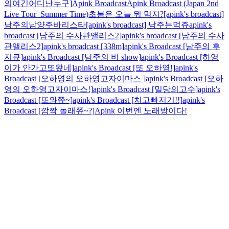
의여긴어디난누구]
Apink Broadcast
Apink Broadcast (Japan 2nd
Live Tour_Summer Time)
초봄은 오늘 뭐 먹지?
[apink's broadcast]
남주의남양주바리스타
[apink's broadcast] 남주는먹쥬
apink's
broadcast [남주의 수사관앨리스2]
apink's broadcast [남주의 수사
관앨리스2]
apink's broadcast [338m]
apink's Broadcast [남주의 후
지큐]
apink's Broadcast [남주의 비 show]
apink's Broadcast [하영
이가 안가고또왔네]
apink's Broadcast [또 오하영!]
apink's
Broadcast [오하영의 오하영고자이마스 ]
apink's Broadcast [오하
영의 오하영고자이마스!]
apink's Broadcast [밀당의고수]
apink's
Broadcast [또와쮸~]
apink's Broadcast [치고빠지기!!]
apink's
Broadcast [깜짝 놀래쮸~?]
Apink 이번엔 노래방이다!