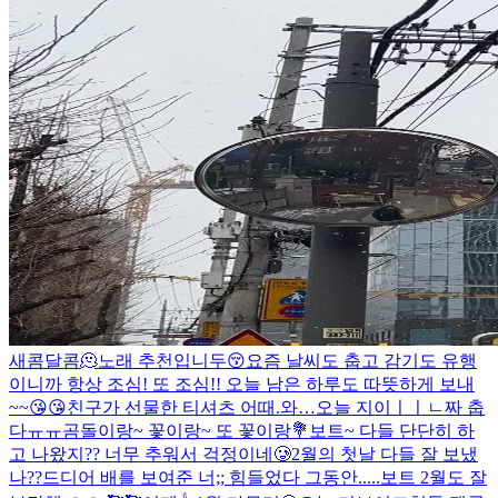
새콤달콤🫠
노래 추천입니두😚
요즘 날씨도 춥고 감기도 유행
이니까 항상 조심! 또 조심!! 오늘 남은 하루도 따뜻하게 보내
~~😘😘
친구가 선물한 티셔츠 어때.
와…오늘 지이ㅣㅣㄴ짜 춥
다ㅠㅠ
곰돌이랑~ 꽃이랑~ 또 꽃이랑💐
보트~ 다들 단단히 하
고 나왔지?? 너무 추워서 걱정이네🥲
2월의 첫날 다들 잘 보냈
나??
드디어 배를 보여준 너;; 힘들었다 그동안.....
보트 2월도 잘