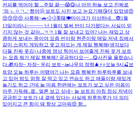
커피를 먹어야 할 ...
주말 끝~~😱
😋
나 아까 하늘 보고 진짜로
‘와 ㄴㅇㄱ..‘ 했어🫢 보트도 사진 보고 눈요기해😘
더 있었넹
😚
😚😚😚😚 사룽해~
🚗💨💨
美味🍽️
마이크가 이상하네…
🙈
1월
13일이라니~~~~~~ 난 1월이 벌써 반이 다가왔다는 사실이 믿
기지 않는 것 같아...ㅋㅋ 1월 잘 보내고 있어? 나는 재밌고 상
큼하게 보내는 중이야 요즘 빈이랑 현준이랑 매일 저녁 집에서
같이 스위치 게임하고 웃고 떠드는 게 제일 행복해(생각보다
다들 진짜 웃김) 나중에 영상 찍어서 보여줄게 진짜 웃겨 보트
는 요즘 뭐가 제일 행복해? 궁금하다요~~...
😋
사진을 올렸습니
다.
🎁
자장~ 자장~ 우리 보트~🚤
나무의 정령🎄
⚡️
⭐️
오늘 9시🍒
보
트얌 오늘 하루는 어땠어?! 나는 요즘 행복한 하루하루를 보내
고 있어 밥도 엄청 잘 먹고 있고 연습도 하고 애들이랑 재밌게
놀기도 하고 근데 늘 마음 한편에는 보트가 보고 싶은 마음이
아주 가득해..킄.. 얼른 보고 싶네~ 늘 보트의 아침 점심 저녁이
궁금하고 보트가 내 곁에 있다는 사실에 하루하루가 더 의미
있어지고 큰 힘이 돼 항상 고마워😚 함...