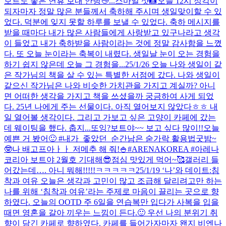
보트도 좋은 연휴 보내 안녕👋...
스마일 샷📸
오늘 12시 정각이
되자마자 정말 많은 분들께서 축하해 주시며 생일맞이할 수 있
었다. 덕분에 잊지 못할 하루를 보낼 수 있었다. 축하 메시지를
받을 때마다 내가 많은 사람들에게 사랑받고 있구나라고 생각
이 들었고 내가 축하받을 사람이라는 것에 정말 감사함을 느꼈
다. 또 오늘 눈이라는 축복이 내렸다. 생일날 눈이 오는 경험을
하기 쉽지 않은데 오늘 그 경험을...
25/1/26 오늘 나와 생일이 같
은 작가님의 책을 살 수 있는 특별한 서점에 갔다. 나와 생일이
같으신 작가님은 나와 비슷한 가치관을 가지고 계실까? 아니
면 어떠한 생각을 가지고 책을 쓰셨을까 궁금하여 사게 되었
다. 25년 나에게 주는 선물이다. 아직 열어보지 않았다ㅎㅎ 내
일 열어볼 생각이다. 그리고 가보고 싶은 고양이 카페에 갔는
데 웨이팅을 했다. 춥지...
또잉?
보트야~~ 보고 싶다 많이!!
오늘
예쁜 거 봤어🙂 #내가_좋았던_순간
남은 숟가락 활용법
굿밤~
🤓
나 배고프아ㅏㅏ 저메추 해 줘!🍚
#ARENAKOREA #아레나
코리아 보트야 2월호 기대해😎
점심 맛있게 먹어~🥰
갤러리 들
어갔는데…. 아니 뭐해!!!!!ㅋㅋㅋㅋㅋ
25/1/19 ‘나’와 데이트:침
착과 여유 오늘은 생각과 고민이 많고 조급해 달리려고만 하는
나를 위해 ‘침착과 여유’라는 주제로 마음이 끌리는 곳으로 향
하였다. 오늘의 OOTD 주 6일을 연습복만 입다가 사복을 입을
때면 영혼을 갈아 끼우는 느낌이 든다.🙂 우선 나의 분위기 취
향이 담긴 카페로 향하였다. 카페를 들어가자마자 왠지 비엔나