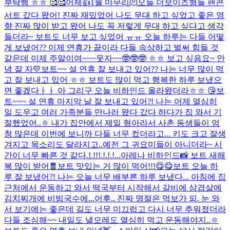
부탁행 ㅎㅎ 🥰🥰
어제👍
1월 마무리🫠
오늘 더보이즈형들 팬콘
서트 갔다 왔어! 진짜 재밌었어 나도 무대 하고 싶었고 좋은 영
향 진짜 많이 받고 왔어 나도 꼭 저렇게 무대 하고 싶다고 생각
들더라~ 보트도 너무 보고 싶었어 ㅠㅠ 오늘 하루는 다들 어떻
게 보냈어?? 이제 연휴가 끝이라 다들 속상하고 벌써 힘들 것
같은데 이제 주말이여~~~웃자~~🤓🤓🤓 ㅎㅎ 보고 싶음요~ 안
녕 잘 자💛
보트~~ 설 연휴 잘 보내고 있어?? 나는 너무 많이 먹
고 잘 보내고 있어 ㅎㅎ 보트도 많이 먹고 행복한 하루 보냈으
면 좋겠다ㅏㅏ 아 그리구 오늘 비하인드 올라왔더라ㅎㅎ 😘
보
트~~~ 설 연휴 마지막 날 잘 보내고 있어?! 나는 어제 열심히
일 도우고 여러 가족분들 만나러 왔다 갔다 하다가 집 와서 기
절했었어..ㅎ 내가 집안에서 제일 형아라서 사촌 동생들이 엄
청 많은데 이번에 보니까 다들 너무 컸더라고... 키도 크고 잘생
겨지고 목소리도 달라지고..예전 그 귀요미들이 아니더라~ 시
간이 너무 빠른 것 같다.!.!!!.!.!.!...
아레나 비하인드📸 보트 새해
복 많이 받어🧧
보트 맛있는 거 많이 먹어!!!😋😋
보트 오늘 하
루 잘 보냈어?! 나는 오늘 너무 배부른 하루 보냈다... 아침에 집
근처에서 운동하고 와서 떡국부터 시작해서 갈비에 삼겹살에
김치찌개에 비빔국수에...어후.. 진짜 명절은 먹보가 되. 눈 와
서 보기에는 좋은데 길도 너무 미끄럽고 다시 너무 추워졌더라
다들 조심해~~ 내일도 낼모레도 열심히 먹고 운동해야지..ㅎ