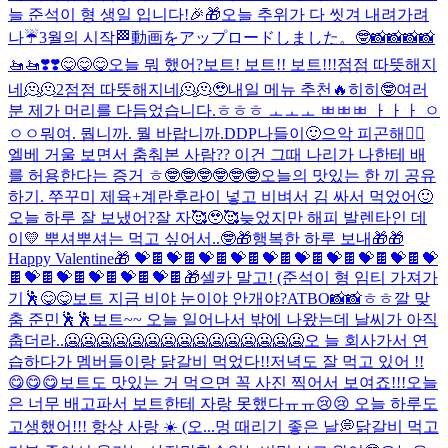
늘 준석이 형 생일 입니다!🎉🎁
오늘 추위가 다 씻겨 내려가려
나☔️
3월의 시작🏁
動画をアップロードしました。
🤓
📸📸📸📸
🚤🚤❣️❣️
😋😋😋
오늘 뭐 했어?
보트! 보트!! 보트!!!
점점 따뜻해지
네🫠🫠2
점점 따뜻해지네🫠🫠
🥹
내일 메뉴 추천🔥
히히🤓
여러
분 제가 머리를 다듬었습니다.
ㅎㅎㅎ ㅗㅗㅗ ㅃㅃㅃ ㅏㅏㅏ ㅇ
ㅇㅇ
뭐여. 뭡니까. 뭘 바랍니까.
DDP나들이🙂
으악 피곤해🤦‍♂️
엘베 거울 보면서 춤춰본 사람?? 이건 그때 나리가 나한테 배
를 허용한다는 증거 ㅎ🤓🤓🤓🤓🤓🤓
오늘의 맛있는 한 끼 공유
하기. 쭈꾸미 제육+계란후라이 넣고 비벼서 김 싸서 먹었어🙂
오늘 하루 잘 보냈어?
잘 자🥰🥹🥰
늦었지만 해피 발렌타인 데
이💛 뿌셔뿌셔는 먹고 싶어서..🤓
🎁행복한 하루 보내🎁
🎁
Happy Valentine🎁 💝🍫💝🍫💝🍫💝🍫💝🍫💝🍫💝🍫💝🍫💝🍫💝
🍫💝🍫💝🍫💝🍫💝🍫💝🍫
🎁
셀카 말고! (준석이 형 임티 가져가
기🕺
😋😋
보트 지금 비야 눈이야 안개야?
ATBO📸📸
ㅎㅎ
깔 맞
춤 준민🕺🕺
보트~~ 오늘 일어나서 밖에 나왔는데 날씨가 아직
춥더라..🥶🥶🥶🥶🥶🥶🥶🥶🥶🥶🥶🥶🥶🥶🥶오 늘 회사가서 연
습하다가 멤버들이랑 닭갈비 먹었다!!저녁도 잘 먹고 있어 !!
😋😋😋보트도 맛있는 거 먹으면 꼭 사진 찍어서 보여죠!!!오늘
은 너무 배고파서 보트한테 자랑 못했다ㅠㅠ😢😢 오늘 하루도
고생했어!!! 항상 사랑 ☀️ (오...
멍 때리기 좋은 날💭
닭갈비 먹고