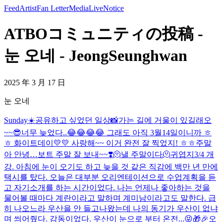
Feed
Artist
Fan Letter
Media
Live
Notice
ATBOコミュニティの投稿 -
눈 오네 - JeongSeunghwan
2025 年 3 月 17 日
눈 오네
Sunday☀️
공유하고 싶었던 일상📸
가는 길에 거울이 있길래오
~~
😎
너무 늦었다..😂😂😂😂 그래도 아직 3월14일이니까 ㅎ
ㅎ 화이트데이💛💛 사랑해~~ 이거 완전 잘 찍었지! ㅎㅎ
주말
아 안녕…
보트 주말 잘 보내~~❣️
🫠낼 주말이다🫠
귀엽지
3/4 개
강. 아침에 눈이 오기도 하고 늦을 것 같은 직감에 백만 년 만에
택시를 탔다. 오늘은 대부분 오리엔테이션으로 수업계획을 듣
고 자기소개를 하는 시간이었다. 나는 언제나 좋아하는 것을
물어볼 때마다 계란이라고 말하며 계미남이라고도 말한다. 급
히 나오느라 우산을 안 들고나왔는데 나의 동기가 우산이 없냐
며 씌어줬다. 감동이었다. 우산이 눈으로 부터 온전...
😝
🎁🎉오