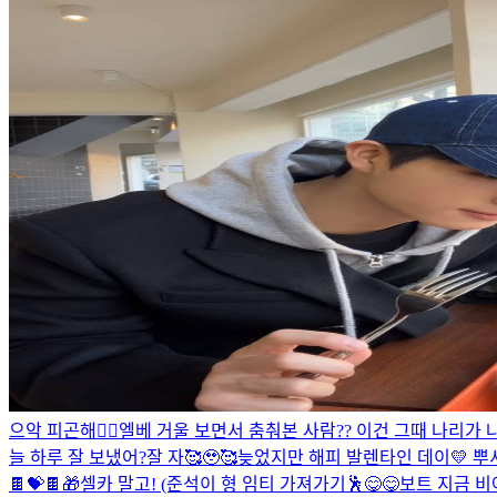
으악 피곤해🤦‍♂️
엘베 거울 보면서 춤춰본 사람?? 이건 그때 나리가 나
늘 하루 잘 보냈어?
잘 자🥰🥹🥰
늦었지만 해피 발렌타인 데이💛 뿌셔
🍫💝🍫
🎁
셀카 말고! (준석이 형 임티 가져가기🕺
😋😋
보트 지금 비