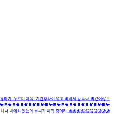
공유하기. 쭈꾸미 제육+계란후라이 넣고 비벼서 김 싸서 먹었어🙂
오
 💝🍫💝🍫💝🍫💝🍫💝🍫💝🍫💝🍫💝🍫💝🍫💝🍫💝🍫💝🍫💝🍫💝
서 밖에 나왔는데 날씨가 아직 춥더라..🥶🥶🥶🥶🥶🥶🥶🥶🥶🥶