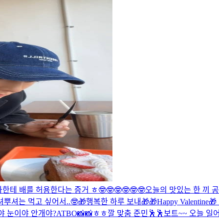
한테 배를 허용한다는 증거 ㅎ🤓🤓🤓🤓🤓🤓
오늘의 맛있는 한 끼 
뿌셔는 먹고 싶어서..🤓
🎁행복한 하루 보내🎁
🎁Happy Valentine
야 눈이야 안개야?
ATBO📸📸
ㅎㅎ
깔 맞춤 준민🕺🕺
보트~~ 오늘 일어나