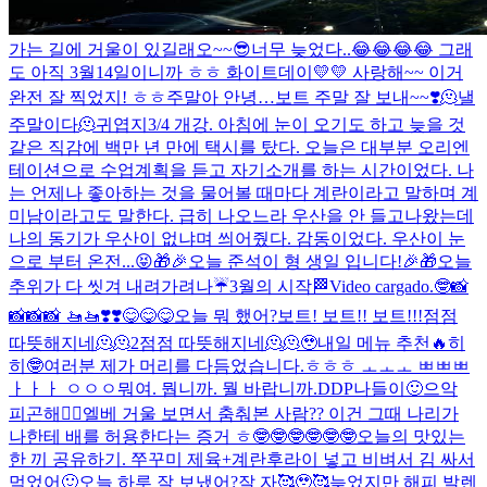
가는 길에 거울이 있길래오~~
😎
너무 늦었다..😂😂😂😂 그래
도 아직 3월14일이니까 ㅎㅎ 화이트데이💛💛 사랑해~~ 이거
완전 잘 찍었지! ㅎㅎ
주말아 안녕…
보트 주말 잘 보내~~❣️
🫠낼
주말이다🫠
귀엽지
3/4 개강. 아침에 눈이 오기도 하고 늦을 것
같은 직감에 백만 년 만에 택시를 탔다. 오늘은 대부분 오리엔
테이션으로 수업계획을 듣고 자기소개를 하는 시간이었다. 나
는 언제나 좋아하는 것을 물어볼 때마다 계란이라고 말하며 계
미남이라고도 말한다. 급히 나오느라 우산을 안 들고나왔는데
나의 동기가 우산이 없냐며 씌어줬다. 감동이었다. 우산이 눈
으로 부터 온전...
😝
🎁🎉오늘 준석이 형 생일 입니다!🎉🎁
오늘
추위가 다 씻겨 내려가려나☔️
3월의 시작🏁
Video cargado.
🤓
📸
📸📸📸 🚤🚤❣️❣️
😋😋😋
오늘 뭐 했어?
보트! 보트!! 보트!!!
점점
따뜻해지네🫠🫠2
점점 따뜻해지네🫠🫠
🥹
내일 메뉴 추천🔥
히
히🤓
여러분 제가 머리를 다듬었습니다.
ㅎㅎㅎ ㅗㅗㅗ ㅃㅃㅃ
ㅏㅏㅏ ㅇㅇㅇ
뭐여. 뭡니까. 뭘 바랍니까.
DDP나들이🙂
으악
피곤해🤦‍♂️
엘베 거울 보면서 춤춰본 사람?? 이건 그때 나리가
나한테 배를 허용한다는 증거 ㅎ🤓🤓🤓🤓🤓🤓
오늘의 맛있는
한 끼 공유하기. 쭈꾸미 제육+계란후라이 넣고 비벼서 김 싸서
먹었어🙂
오늘 하루 잘 보냈어?
잘 자🥰🥹🥰
늦었지만 해피 발렌