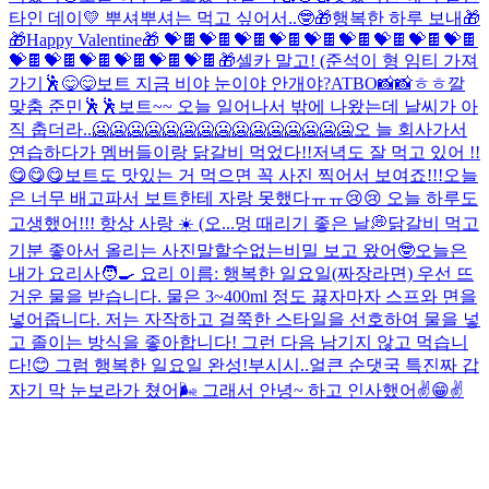
타인 데이💛 뿌셔뿌셔는 먹고 싶어서..🤓
🎁행복한 하루 보내🎁
🎁Happy Valentine🎁 💝🍫💝🍫💝🍫💝🍫💝🍫💝🍫💝🍫💝🍫💝🍫
💝🍫💝🍫💝🍫💝🍫💝🍫💝🍫
🎁
셀카 말고! (준석이 형 임티 가져
가기🕺
😋😋
보트 지금 비야 눈이야 안개야?
ATBO📸📸
ㅎㅎ
깔
맞춤 준민🕺🕺
보트~~ 오늘 일어나서 밖에 나왔는데 날씨가 아
직 춥더라..🥶🥶🥶🥶🥶🥶🥶🥶🥶🥶🥶🥶🥶🥶🥶오 늘 회사가서
연습하다가 멤버들이랑 닭갈비 먹었다!!저녁도 잘 먹고 있어 !!
😋😋😋보트도 맛있는 거 먹으면 꼭 사진 찍어서 보여죠!!!오늘
은 너무 배고파서 보트한테 자랑 못했다ㅠㅠ😢😢 오늘 하루도
고생했어!!! 항상 사랑 ☀️ (오...
멍 때리기 좋은 날💭
닭갈비 먹고
기분 좋아서 올리는 사진
말할수없는비밀 보고 왔어🤓
오늘은
내가 요리사🧑‍🍳 요리 이름: 행복한 일요일(짜장라면) 우선 뜨
거운 물을 받습니다. 물은 3~400ml 정도 끓자마자 스프와 면을
넣어줍니다. 저는 자작하고 걸쭉한 스타일을 선호하여 물을 넣
고 졸이는 방식을 좋아합니다! 그런 다음 남기지 않고 먹습니
다!😊 그럼 행복한 일요일 완성!
부시시..
얼큰 순댓국 특
진짜 갑
자기 막 눈보라가 쳤어🌬️ 그래서 안녕~ 하고 인사했어✌️😁✌️