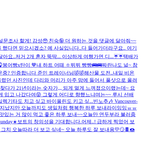
설문조사 할게! 감성🥹 친숙🤪 더 원하는 것을 댓글에 달아줘~~
 했다면 믿으시겠소? 예 사실입니다..다 들어가더라구요.. 여기
달아요..저거 2개 혼자 뚝딱... 이상하게 여행가면 디...
☔️☔️
택배가

붕어빵x탄이 🤎
내 하트 어때 ㅎ
뛰뛰 빵빵🚌🚌
짜란
나도 널~ 참
운중? 인증합니다 준민 트레이너님🤣🤣
해산물 도전..
내일 비온
 올렸던 사진인데 다리와 머리가 아주 맘에 들어서 풀샷으로 올려
찾다가 21년이라는 숫자가,,, 되게 멀게 느껴졌으
이랬는데~ 요
뜻하게 입고 나갔다여😝 그렇게 어디로 향했느냐며는~~ 루시 선배
일렉기타도 치고 싶고 바이올린도 키고 싶...
빈노추🎶 Vancouver-
 지났지만 오늘까지도 생일처럼 행복한 하루 보내라이잉잉ㅠㅠ
늘 맛있는 거 많이 먹고 좋은 하루 보내~~
오늘만 연두부라 불러줌
unday☀️
보트의 창의성을 기대합니다.
어제..! 급하게 찍었어 보
 그치 오늘따라 더 보고 싶네~ 오늘 하루도 잘 보내용💛
😏
🍫🍩