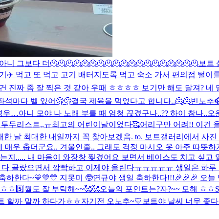
다 더🫠🫠🫠🫠🫠🫠🫠🫠🫠🫠🫠🫠🫠🫠🫠🫠🫠🫠🫠
보트 
✈️ 먹고 또 먹고 고기 배터지도록 먹고 숙소 가서 편의점 털이를
;; 이건 진짜 좀 잘 찍은 것 같아 우때 ㅎㅎㅎㅎ 보기만 해도 달져? 네 
 좌석마다 벨 있어🫢🫢
결국 제육을 먹었다고 합니다..🫠🫠
빈노추
경우…
아니 모야 나 노래 부를 때 엄청 끊겼구나..?? 하이 참나..
오
 투두리스트,,ㅠ
최고의 어린이날이었다🥰
어리구만 어려!! 이건
 날 최대한 내일까지 꼭 찾아보겠음. to. 보트
갤러리에서 사진 
는데 매우 춥더군요.. 겨울인줄.. 그래도 걱정 마시오 옷 아주 따
지..... 내 마음이 와장창 찢겼어요 보면서 베이스도 치고 싶고 
 다 골랐으면서 깜빡하고 이제야 올린다ㅠㅠㅠㅠㅠ 생일은 하루
하한다~💛💛💛 지못미 🤓
연규야 생일 축하한다!!!🎉🎉🎉 오
 ㅎㅎ
5️⃣월도 잘 부탁해~~🥰🥰
오늘의 포인트는?
자?~~ 모해 ㅎㅎ
S
볼하트 할까 말까 하다가ㅎㅎ
자기전 오노추~💛
보트야 날씨 너무 좋다