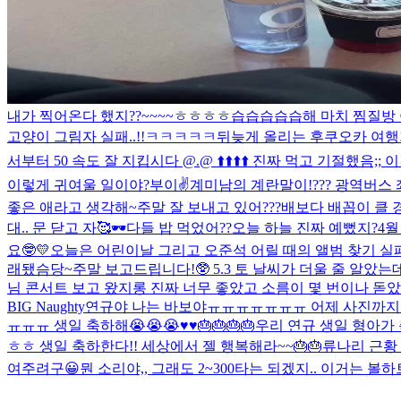
내가 찍어온다 했지??~~~~ㅎㅎㅎㅎ
습습습습습해 마치 찜질방 아니 그보
고양이 그림자 실패..!!ㅋㅋㅋㅋㅋ
뒤늦게 올리는 후쿠오카 여행기
서부터 50 속도 잘 지킵시다 @.@ ⬆️⬆️⬆️⬆️ 진짜 먹고 기절했음
이렇게 귀여울 일이야?
부이✌️
계미남의 계란말이!
??? 광역버스
좋은 애라고 생각해~
주말 잘 보내고 있어???
배보다 배꼽이 클 
대.. 문 닫고 자🥰
🕶️
다들 밥 먹었어??
오늘 하늘 진짜 예뻤지?
4월
요🤓💛
오늘은 어린이날 그리고 오준석 어릴 때의 앨범 찾기 실패한
래됐슴당~
주말 보고드립니다!🥸 5.3 토 날씨가 더울 줄 알았
님 콘서트 보고 왔지롱 진짜 너무 좋았고 소름이 몇 번이나 돋았는
BIG Naughty
연규야 나는 바보야ㅠㅠㅠㅠㅠㅠㅠ 어제 사진까지
ㅠㅠㅠ 생일 축하해😭😭😭♥️♥️🎂🎂🎂🎂
우리 연규 생일 형아가 축
ㅎㅎ 생일 축하한다!! 세상에서 젤 행복해라~~🎂🎂
류나리 근황
여주려구😀
뭔 소리야,, 그래도 2~300타는 되겠지.. 이거는 