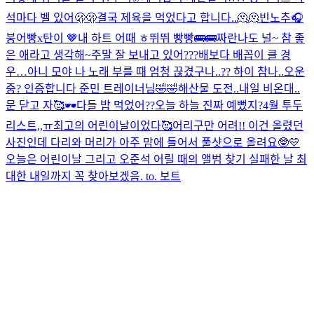
석마다 벨 있어🫢🫢
결국 제육을 먹었다고 합니다..🫠🫠
빈노추🎧
붕어빵x탄이 🤎
내 하트 어때 ㅎ
뛰뛰 빵빵🚌🚌
짜란
나도 널~ 참 좋
은 애라고 생각해~
주말 잘 보내고 있어???
배보다 배꼽이 클 경
우…
아니 모야 나 노래 부를 때 엄청 끊겼구나..?? 하이 참나..
오운
중? 인증합니다 준민 트레이너님🤣🤣
해산물 도전..
내일 비온대..
문 닫고 자🥰
🕶️
다들 밥 먹었어??
오늘 하늘 진짜 예뻤지?
4월 투두
리스트,,ㅠ
최고의 어린이날이었다🥰
어리구만 어려!! 이건 올렸던
사진인데 다리와 머리가 아주 맘에 들어서 풀샷으로 올려요🤓💛
오늘은 어린이날 그리고 오준석 어릴 때의 앨범 찾기 실패한 날 최
대한 내일까지 꼭 찾아보겠음. to. 보트