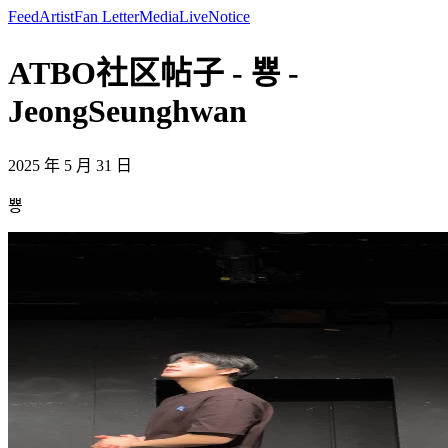
Feed
Artist
Fan Letter
Media
Live
Notice
ATBO社区帖子 - 뿅 -
JeongSeunghwan
2025 年 5 月 31 日
뿅