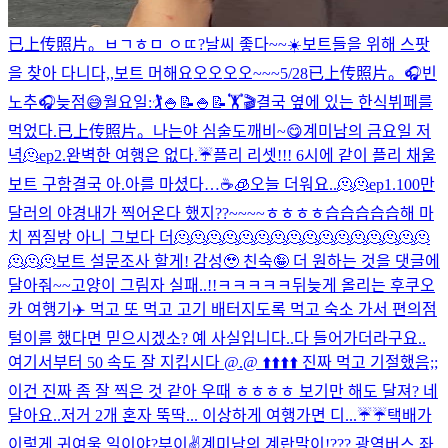
已上传照片。
ㅂㄱㅎㅁ ㅇㄸ?
날씨 좋다~~☀️
보트들을 위해 스팟
을 찾아 다니다,,
보트 머해요오오오오~~~
5/28
已上传照片。
🎧빈
노추🎧
늦점😅
월요일:🏌️🍚📝🍚📝🏋️🎬
결국 옆에 있는 한식뷔페를
먹었다.
已上传照片。
나는야 심술도깨비~😋
계미남의 금요일 저
녁
🫠
ep2.완벽한 여행은 없다.☔️
플리 리셋!!! 6시에 같이 플리 채울
보트 구함
결국 아.아를 마셨다…☕️🧊
오늘 더워요..🫠🫠
ep1.100만
달러의 야경
내가 찍어온다 했지??~~~~ㅎㅎㅎㅎ
습습습습습해 마
치 찜질방 아니 그보다 더🫠🫠🫠🫠🫠🫠🫠🫠🫠🫠🫠🫠🫠🫠🫠🫠
🫠🫠🫠
보트 설문조사 할게! 감성🥹 친숙🤪 더 원하는 것을 댓글에
달아줘~~
고양이 그림자 실패..!!ㅋㅋㅋㅋㅋ
뒤늦게 올리는 후쿠오
카 여행기✈️ 먹고 또 먹고 고기 배터지도록 먹고 숙소 가서 편의점
털이를 했다면 믿으시겠소? 예 사실입니다..다 들어가더라구요..
여기서부터 50 속도 잘 지킵시다 @.@ ⬆️⬆️⬆️⬆️ 진짜 먹고 기절했음;;
이건 진짜 좀 잘 찍은 것 같아 우때 ㅎㅎㅎㅎ 보기만 해도 달져? 네
달아요..저거 2개 혼자 뚝딱... 이상하게 여행가면 디...
☔️☔️
택배가
이렇게 귀여울 일이야?
부이✌️
계미남의 계란말이!
??? 광역버스 좌