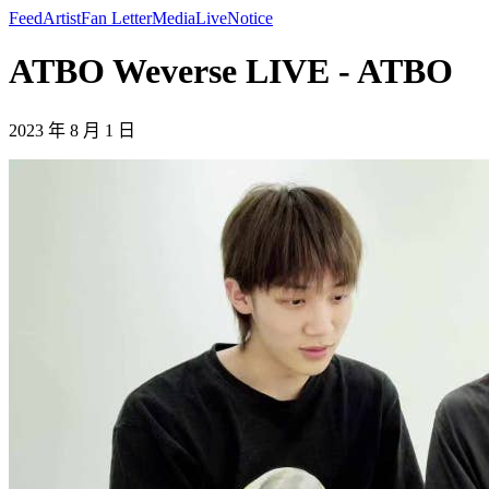
Feed
Artist
Fan Letter
Media
Live
Notice
ATBO Weverse LIVE - ATBO
2023 年 8 月 1 日