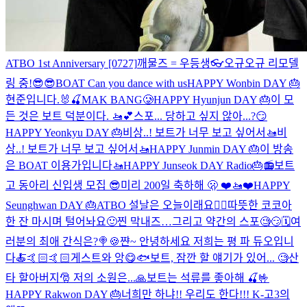
ATBO 1st Anniversary [0727]
깨물즈 = 우등생👓
오규오규 리모델
링 중!
😎😎
BOAT Can you dance with us
HAPPY Wonbin DAY 🎂
현준입니다.🐰🍒
MAK BANG🥲
HAPPY Hyunjun DAY 🎂
이 모
든 것은 보트 덕분이다. 🚤💕
스포... 당하고 싶지 않아...?😏
HAPPY Yeonkyu DAY 🎂
비상..! 보트가 너무 보고 싶어서🚤
비
상..! 보트가 너무 보고 싶어서🚤
HAPPY Junmin DAY 🎂
이 방송
은 BOAT 이용가입니다🚤
HAPPY Junseok DAY Radio🎂📻
보트
고 동아리 신입생 모집 😎
미리 200일 축하해 🫢 ❤️🚤❤️
HAPPY
Seunghwan DAY 🎂
ATBO 설날은 오늘이래요🙇‍♂️
따뜻한 코코아
한 잔 마시며 털어놔요🙂
찐 막내즈…그리고 약간의 스포🧐😏🗓️
여
러분의 최애 간식은?🍭🍪
쨘~ 안녕하세요 저희는 평 파 듀오입니
다🍝🤙🏻🤙🏻
게스트와 앙😋🐟
보트, 잠깐 할 얘기가 있어... 🧐
산
타 할아버지🎅 저의 소원은...🙏
보트는 석류를 좋아해 🍒🤟
HAPPY Rakwon DAY 🎂
너희만 하냐!! 우리도 한다!!!
K-고3의