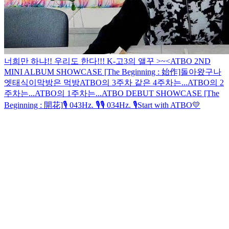
너희만 하냐!! 우리도 한다!!!
K-고3의 앨꾸 >~<
ATBO 2ND
MINI ALBUM SHOWCASE [The Beginning : 始作]
돌아왔구나
엣태식이
막방은 먹방
ATBO의 3주차 같은 4주차는...
ATBO의 2
주차는...
ATBO의 1주차는...
ATBO DEBUT SHOWCASE [The
Beginning : 開花]
🎙 043Hz. 🎙
🎙 034Hz. 🎙
Start with ATBO💛