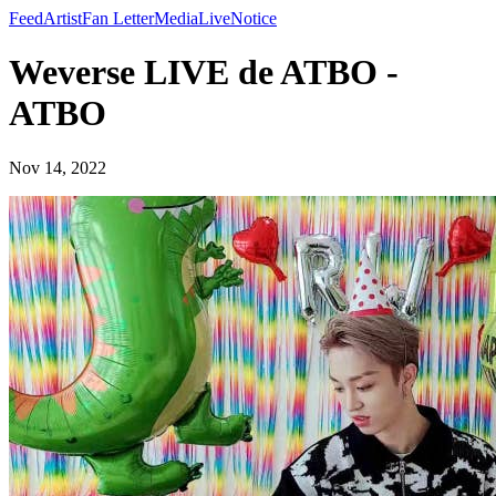
Feed
Artist
Fan Letter
Media
Live
Notice
Weverse LIVE de ATBO -
ATBO
Nov 14, 2022