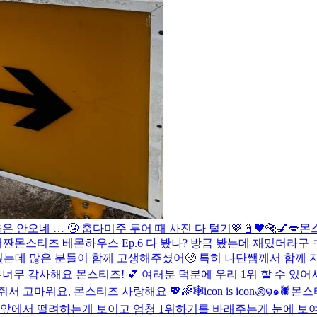
은 안오네 … 🤧 춥다
미주 투어 때 사진 다 털기🤎
📓🖤
🐆💅💋
몬스
어
짠
몬스티즈 베몬하우스 Ep.6 다 봤나? 방금 봤는데 재밌더라구
더웠는데 많은 분들이 함께 고생해주셨어🥺 특히 나단쌤께서 함께
무너무 감사해요 몬스티즈! 💕 여러분 덕분에 우리 1위 할 수 있어
줘서 고마워요, 몬스티즈 사랑해요 💖🌈
🕸️icon is icon꩜໑๑🕷️
몬스
 앞에서 떨려하는게 보이고 엄청 1위하기를 바래주는게 눈에 보