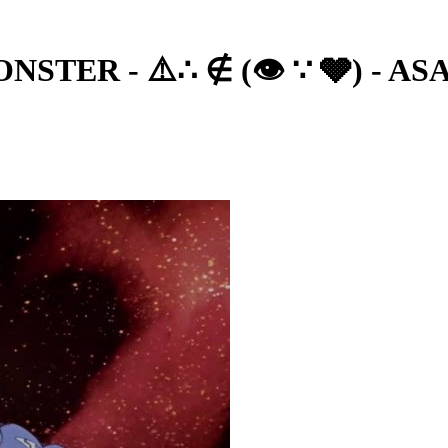
NSTER - ⚠️∴ ∉ (👁 ∵ 🩶) - AS