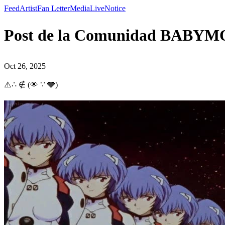
Feed
Artist
Fan Letter
Media
Live
Notice
Post de la Comunidad BABYMO
Oct 26, 2025
⚠️∴ ∉ (👁 ∵ 🩶)