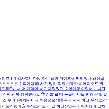
티즈 1위 감사합니다!🤍
아니 잠만 마이크랑 뽀뽀했나 왜이렇
 ㅋㅋㅋㅋㅋ 수학여행 때 사진 많이 찍었는데 다음 에피소드 까
 지도해주셔서 더 기억에 남고 재밌었던 수학여행 이었어ㅠ 나단
서 진짜 진짜 행복했어요 🥹 앵콜 할 때 눈물이 나올 뻔했는데, 끝
티즈 우리 1위 해써어ㅠ 처음으로 앵콜무대 까지 하고 수상 소감
여서 울컥했어🥲 수상소감도 더 잘 하고싶었는데 아쉬웠어 그치