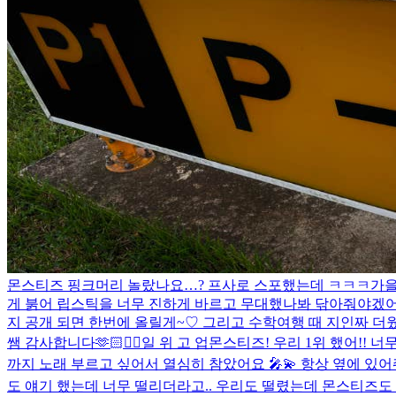
몬스티즈 핑크머리 놀랐나요…? 프사로 스포했는데 ㅋㅋㅋ
가을
게 붉어 립스틱을 너무 진하게 바르고 무대했나봐 닦아줘야겠
지 공개 되면 한번에 올릴게~♡ 그리고 수학여행 때 지인짜 
쌤 감사합니다🫶🏻
❤️‍🔥
일 위 고 업
몬스티즈! 우리 1위 했어!! 너
까지 노래 부르고 싶어서 열심히 참았어요 🎤💫 항상 옆에 있어
도 얘기 했는데 너무 떨리더라고.. 우리도 떨렸는데 몬스티즈도