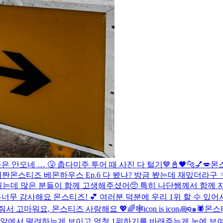
은 안오네 … 🤧 춥다
미주 투어 때 사진 다 털기🤎
📓🖤
🐆💅💋
몬스
어
짠
몬스티즈 베몬하우스 Ep.6 다 봤나? 방금 봤는데 재밌더라구
더웠는데 많은 분들이 함께 고생해주셨어🥺 특히 나단쌤께서 함께
무너무 감사해요 몬스티즈! 💕 여러분 덕분에 우리 1위 할 수 있어
줘서 고마워요, 몬스티즈 사랑해요 💖🌈
🕸️icon is icon꩜໑๑🕷️
몬스
 앞에서 떨려하는게 보이고 엄청 1위하기를 바래주는게 눈에 보