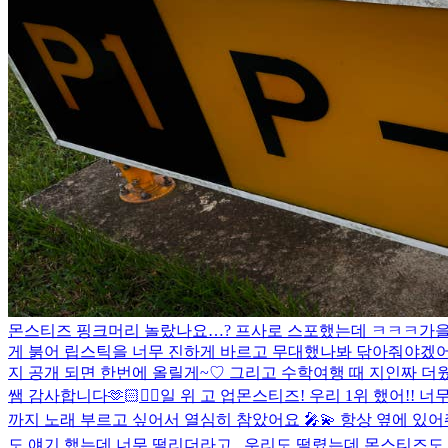
몬스티즈 핑크머리 놀랐나요…? 프사로 스포했는데 ㅋㅋㅋ
가을
게 붉어 립스틱을 너무 진하게 바르고 무대했나봐 닦아줘야겠
지 공개 되면 한번에 올릴게~♡ 그리고 수학여행 때 지인짜 
쌤 감사합니다🫶🏻
❤️‍🔥
일 위 고 업
몬스티즈! 우리 1위 했어!! 너
까지 노래 부르고 싶어서 열심히 참았어요 🎤💫 항상 옆에 있어
도 얘기 했는데 너무 떨리더라고.. 우리도 떨렸는데 몬스티즈도