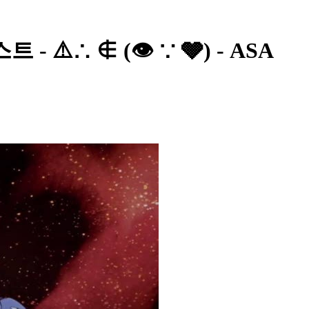
⚠️∴ ∉ (👁 ∵ 🩶) - ASA