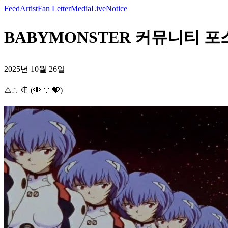
Feed
Artist
Fan Letter
Media
Live
Notice
BABYMONSTER 커뮤니티 포스트 - 
2025년 10월 26일
⚠️∴ ∉ (👁 ∵ 🩶)